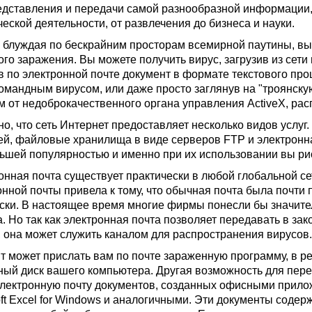
едставления и передачи самой разнообразной информации, 
еской деятельности, от развлечения до бизнеса и науки.
 блуждая по бескрайним просторам всемирной паутины, вы
ого заражения. Вы можете получить вирус, загрузив из сети
в по электронной почте документ в формате текстового про
омандным вирусом, или даже просто заглянув на "троянск
м от недоброкачественного органа управления ActiveX, ра
но, что сеть Интернет предоставляет несколько видов услу
ей, файловые хранилища в виде серверов FTP и электронна
ьшей популярностью и именно при их использовании вы рис
онная почта существует практически в любой глобальной се
онной почты привела к тому, что обычная почта была почти
ски. В настоящее время многие фирмы понесли бы значител
а. Но так как электронная почта позволяет передавать в 
 она может служить каналом для распространения вирусов.
т может прислать вам по почте зараженную программу, в ре
ный диск вашего компьютера. Другая возможность для пере
электронную почту документов, созданных офисными приложе
oft Excel for Windows и аналогичными. Эти документы соде