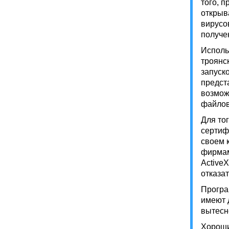
того, п
открыв
вирусо
получе
Исполь
троянс
запуск
предст
возможн
файлов
Для тог
сертиф
своем 
фирмам
Active
отказат
Програ
имеют 
вытесн
Хороши