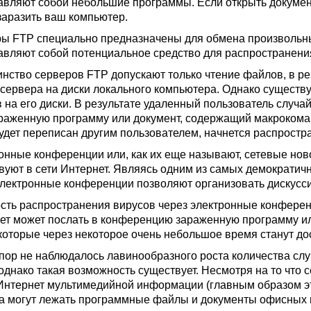
авляют собой небольшие программы. Если открыть докуме
заразить ваш компьютер.
ы FTP специально предназначены для обмена произвольн
авляют собой потенциальное средство для распространения
нство серверов FTP допускают только чтение файлов, в р
 сервера на диски локального компьютера. Однако существ
 на его диски. В результате удаленный пользователь случа
раженную программу или документ, содержащий макрокома
удет переписан другим пользователем, начнется распростра
онные конференции или, как их еще называют, сетевые ново
вуют в сети Интернет. Являясь одним из самых демократи
электронные конференции позволяют организовать дискусс
сть распространения вирусов через электронные конференц
ет может послать в конференцию зараженную программу и
 которые через некоторое очень небольшое время станут до
 пор не наблюдалось лавинообразного роста количества сл
днако такая возможность существует. Несмотря на то чт
Интернет мультимедийной информации (главным образом это т
а могут лежать программные файлы и документы офисных