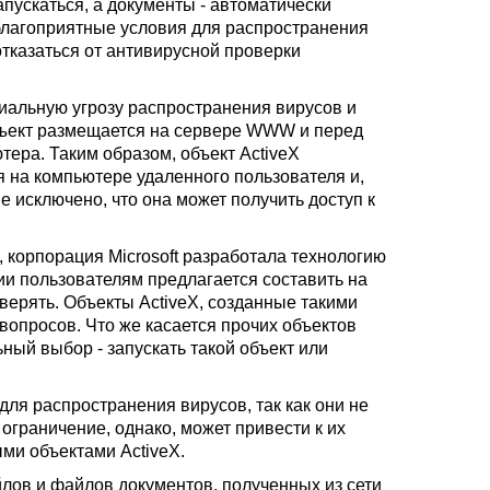
апускаться, а документы - автоматически
 благоприятные условия для распространения
отказаться от антивирусной проверки
циальную угрозу распространения вирусов и
бъект размещается на сервере WWW и перед
тера. Таким образом, объект ActiveX
я на компьютере удаленного пользователя и,
не исключено, что она может получить доступ к
ы, корпорация Microsoft разработала технологию
ии пользователям предлагается составить на
ерять. Объекты ActiveX, созданные такими
опросов. Что же касается прочих объектов
ьный выбор - запускать такой объект или
для распространения вирусов, так как они не
ограничение, однако, может привести к их
ми объектами ActiveX.
ов и файлов документов, полученных из сети