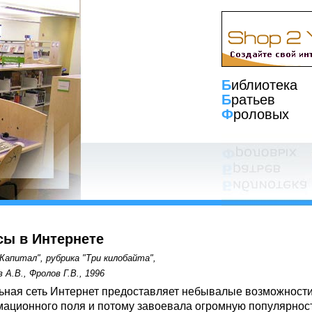
Б
иблиотека
Б
ратьев
Ф
роловых
сы в Интернете
Капитал", рубрика "Три килобайта",
 А.В., Фролов Г.В., 1996
ьная сеть Интернет предоставляет небывалые возможности
ационного поля и потому завоевала огромную популярнос