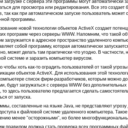
ри загрузке с сервера эти программы могут автоматически з
аться для просмотра или редактирования. Все это создает
в, так как при автоматическом запуске пользователь может 
нной программы.
зование новой технологии объектов ActiveX создает потен
ких программ через серверы WWW. Напомним, что такой о
ом загружается в адресное пространство удаленного компью
авляет собой программу, которая автоматически запускаетс
о, может делать там практически что угодно. В частности, 
ой системе и заразить компьютер вирусом.
о чтобы хоть как-то оградить пользователей от такой угроз
икации объектов ActiveX. Для использования этой технолог
компьютере список фирм-разработчиков, которым можно дов
и, будут загружаться с сервера WWW без дополнительных в
X, то здесь пользователю предлагается сделать самостоятел
ься от запуска.
ммы, составленные на языке Java, не представляют угрозу 
доступа к файловой системе удаленного компьютера. Такое 
ению менее "осторожными", но более многофункциональны
м правилом должна стать проверка всех программных файл