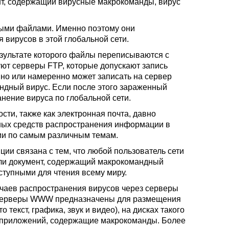
нт, содержащий вирусные макрокоманды, вирус
ыми файлами. Именно поэтому они
 вирусов в этой глобальной сети.
езультате которого файлы переписываются с
уют серверы FTP, которые допускают запись
йно или намеренно может записать на сервер
ндный вирус. Если после этого зараженный
нение вируса по глобальной сети.
сти, также как электронная почта, давно
чных средств распространения информации в
ии по самым различным темам.
ии связана с тем, что любой пользователь сети
ли документ, содержащий макрокомандный
ступными для чтения всему миру.
учаев распространения вирусов через серверы
о серверы WWW предназначены для размещения
екст, графика, звук и видео), на дисках такого
 приложений, содержащие макрокоманды. Более