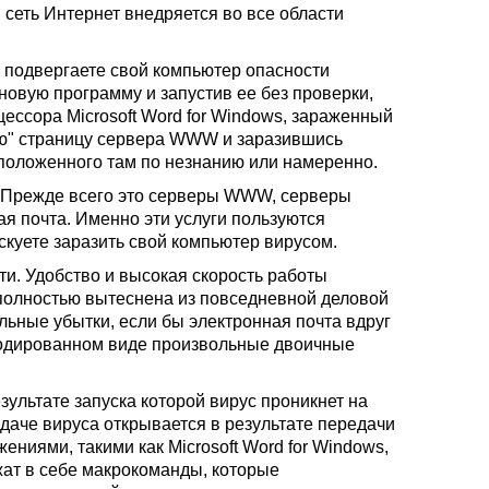
сеть Интернет внедряется во все области
 подвергаете свой компьютер опасности
 новую программу и запустив ее без проверки,
цессора Microsoft Word for Windows, зараженный
ую" страницу сервера WWW и заразившись
сположенного там по незнанию или намеренно.
г. Прежде всего это серверы WWW, серверы
я почта. Именно эти услуги пользуются
куете заразить свой компьютер вирусом.
ти. Удобство и высокая скорость работы
 полностью вытеснена из повседневной деловой
ьные убытки, если бы электронная почта вдруг
закодированном виде произвольные двоичные
зультате запуска которой вирус проникнет на
даче вируса открывается в результате передачи
ниями, такими как Microsoft Word for Windows,
ржат в себе макрокоманды, которые