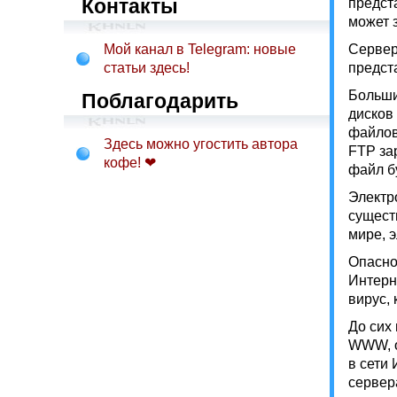
Контакты
предст
может 
Мой канал в Telegram: новые
Сервер
статьи здесь!
предст
Больши
Поблагодарить
дисков
файлов
Здесь можно угостить автора
FTP за
кофе! ❤
файл б
Электр
сущест
мире, 
Опасно
Интерн
вирус,
До сих
WWW, о
в сети 
сервер