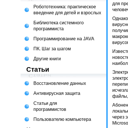
для пр
Робототехника: практическое
человеч
введение для детей и взрослых
Однако
Библиотека системного
вирусн
программиста
получи
макрок
Программирование на JAVA
вирусо
ПК. Шаг за шагом
Извест
новост
Другие книги
наибол
Статьи
Электр
электр
Восстановление данных
перепи
исчезл
Антивирусная защита
файлы,
Статьи для
Абонен
программистов
локаль
через 
Пользователю компьютера
Micros