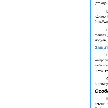
(отсюда 
«Диалог
(
http
://
w
В
файлах 
модуль, 
Защит
контроли
либо пр
предупр
антивиру
Особ
К
обычно п