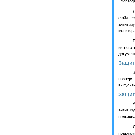
Exchang
Д
файл-се
антивир
монитор
Р
из него
документ
Защит
проверя
выпускаю
Защит
антивир
пользова
Д
подключи