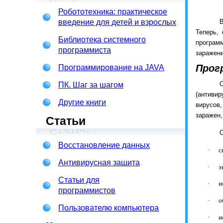
Робототехника: практическое
введение для детей и взрослых
В
Теперь,
Библиотека системного
програм
программиста
заражени
Прог
Программирование на JAVA
О
ПК. Шаг за шагом
(антивир
Другие книги
вирусов,
заражен,
Статьи
С
Восстановление данных
·
с
Антивирусная защита
·
э
Статьи для
·
и
программистов
·
о
Пользователю компьютера
·
и