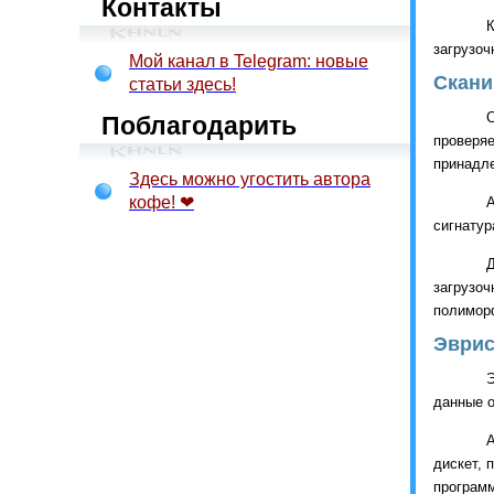
Контакты
загрузоч
Мой канал в Telegram: новые
Скани
статьи здесь!
Поблагодарить
проверя
принадле
Здесь можно угостить автора
кофе! ❤
сигнатур
загрузо
полимор
Эврис
Э
данные о
дискет, 
програм