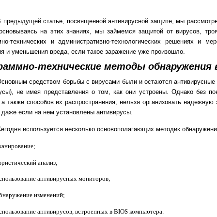
 предыдущей статье, посвященной антивирусной защите, мы рассмотре
 основываясь на этих знаниях, мы займемся защитой от вирусов, тр
мно-технических и административно-технологических решениях и ме
я и уменьшения вреда, если такое заражение уже произошло.
раммно-технические методы обнаружения 
сновным средством борьбы с вирусами были и остаются антивирусные
усы), не имея представления о том, как они устроены. Однако без по
 а также способов их распространения, нельзя организовать надежную
 даже если на нем установлены антивирусы.
егодня используется несколько основополагающих методик обнаружения
канирование;
вристический анализ;
спользование антивирусных мониторов;
бнаружение изменений;
спользование антивирусов, встроенных в BIOS компьютера.