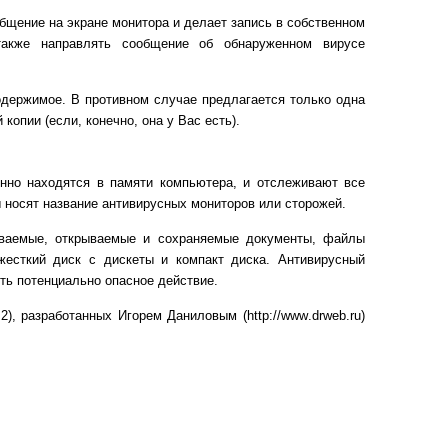
бщение на экране монитора и делает запись в собственном
также направлять сообщение об обнаруженном вирусе
одержимое. В противном случае предлагается только одна
опии (если, конечно, она у Вас есть).
нно находятся в памяти компьютера, и отслеживают все
носят название антивирусных мониторов или сторожей.
аваемые, открываемые и сохраняемые документы, файлы
жесткий диск с дискеты и компакт диска. Антивирусный
ть потенциально опасное действие.
.2), разработанных Игорем Даниловым (
http
://
www
.
drweb
.
ru
)