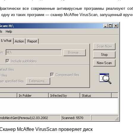
Практически все современные антивирусные программы реализуют соб
 одну из таких программ — сканер
McAffee
VirusScan
, запущенный вруч
. Сканер
McAffee
VirusScan
проверяет диск