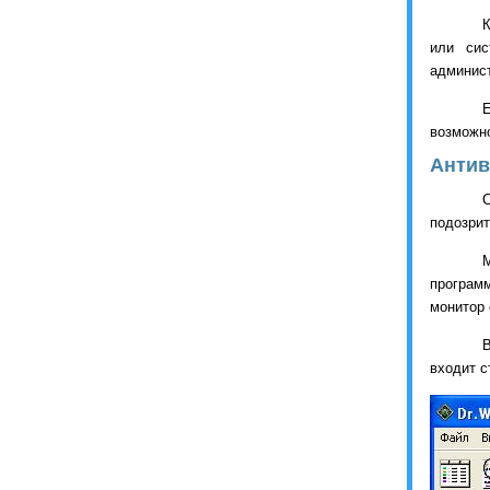
К
или сис
админист
Е
возможно
Антив
подозрит
програм
монитор 
входит 