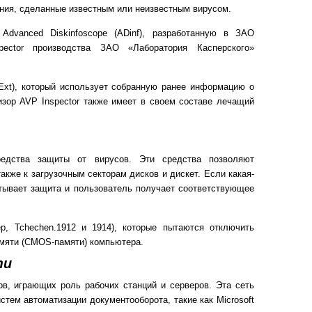
ения, сделанные известным или неизвестным вирусом.
dvanced Diskinfoscope (ADinf), разработанную в ЗАО
ector производства ЗАО «Лаборатория Касперского»
Ext), который использует собранную ранее информацию о
зор AVP Inspector также имеет в своем составе лечащий
едства защиты от вирусов. Эти средства позволяют
акже к загрузочным секторам дисков и дискет. Если какая-
тывает защита и пользователь получает соответствующее
, Tchechen.1912 и 1914), которые пытаются отключить
амяти (CMOS-памяти) компьютера.
ти
в, играющих роль рабочих станций и серверов. Эта сеть
стем автоматизации документооборота, такие как
Microsoft