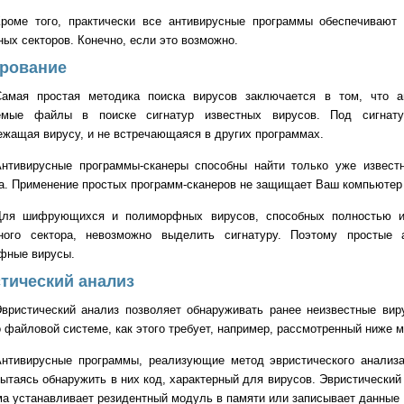
Кроме того, практически все антивирусные программы обеспечивают
ных секторов. Конечно, если это возможно.
рование
Самая простая методика поиска вирусов заключается в том, что а
емые файлы в поиске сигнатур известных вирусов. Под сигнатур
жащая вирусу, и не встречающаяся в других программах.
Антивирусные программы-сканеры способны найти только уже извест
а. Применение простых программ-сканеров не защищает Ваш компьютер 
Для шифрующихся и полиморфных вирусов, способных полностью из
чного сектора, невозможно выделить сигнатуру. Поэтому простые
фные вирусы.
тический анализ
вристический анализ позволяет обнаруживать ранее неизвестные вир
 файловой системе, как этого требует, например, рассмотренный ниже 
Антивирусные программы, реализующие метод эвристического анализа
пытаясь обнаружить в них код, характерный для вирусов. Эвристически
ма устанавливает резидентный модуль в памяти или записывает данны