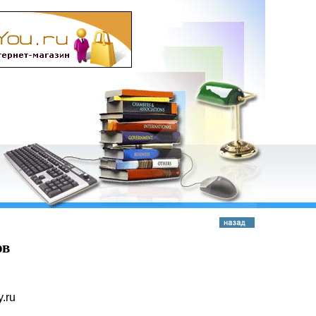
ов
y.ru