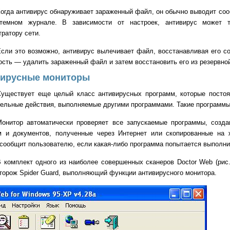
огда антивирус обнаруживает зараженный файл, он обычно выводит соо
темном журнале. В зависимости от настроек, антивирус может 
ратору сети.
сли это возможно, антивирус вылечивает файл, восстанавливая его с
сть — удалить зараженный файл и затем восстановить его из резервной к
ирусные мониторы
Существует еще целый класс антивирусных программ, которые постоя
ельные действия, выполняемые другими программами. Такие программы 
Монитор автоматически проверяет все запускаемые программы, созд
м и документов, полученные через Интернет или скопированные на 
сообщит пользователю, если какая-либо программа попытается выполни
В комплект одного из наиболее совершенных сканеров
Doctor
Web
(рис
сторож
Spider
Guard
, выполняющий функции антивирусного монитора.