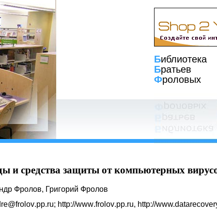
Б
иблиотека
Б
ратьев
Ф
роловых
ы и средства защиты от компьютерных вирус
ндр Фролов, Григорий Фролов
dre
@
frolov
.
pp
.
ru
;
http
://
www
.
frolov
.
pp
.
ru
,
http
://www.datarecover