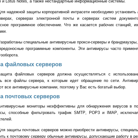
e
и
Lotus
Notes
, а также нестандартные информационные системы.
ля надежной защиты корпоративной интрасети необходимо установить а
рверах, серверах электронной почты и серверах систем документ
усное программное обеспечение. Что же касается рабочих станций, 
ами.
азработаны специальные антивирусные прокси-серверы и брандмауэры
 вредоносные программные компоненты. Эти антивирусы часто примен
ооборота.
а файловых серверов
Защита файловых серверов должна осуществляться с использовани
ть все файлы сервера, к которым идет обращение по сети. Антиви
т все антивирусные компании, поэтому у Вас есть богатый выбор.
а почтовых серверов
Антивирусные мониторы неэффективны для обнаружения вирусов в по
усы, способные фильтровать трафик
SMTP
, POP3 и
IMAP
, исключа
телей.
ля защиты почтовых серверов можно приобрести антивирусы, специаль
ть к почтовому серверу обычные антивирусы, допускающие работу в ре