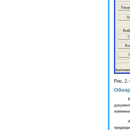
Рис. 2
Обнар
К
докумен
изменени
предвар