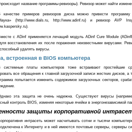
происходит название программы-ревизоры). Ревизор может найти измен
В качестве примеров ревизоров диска можно привести программу A
Наука» (
http
://
www
.
dials
.
ru
,
http
://
www
.
adinf
.
ru
) и ревизор AVP Insp
ww
.
kaspersky
.
ru
).
месте с ADinf применяется лечащий модуль ADinf Cure Module (ADinf
для восстановления их после поражения неизвестными вирусами. Реви
способный удалять вирусы.
а, встроенная в BIOS компьютера
В системные платы компьютеров тоже встраивают простейшие ср
ровать все обращения к главной загрузочной записи жестких дисков, а т
ограмма попытается изменить содержимое загрузочных секторов, сраба
еждение.
Однако эта защита не очень надежна. Существуют вирусы (например
сный контроль BIOS, изменяя некоторые ячейки в энергонезависимой п
енности защиты корпоративной интрасе
орпоративня интрасеть может насчитывать сотни и тысячи компьютеро
одключена к Интернету и в ней имеются почтовые серверы, серверы си