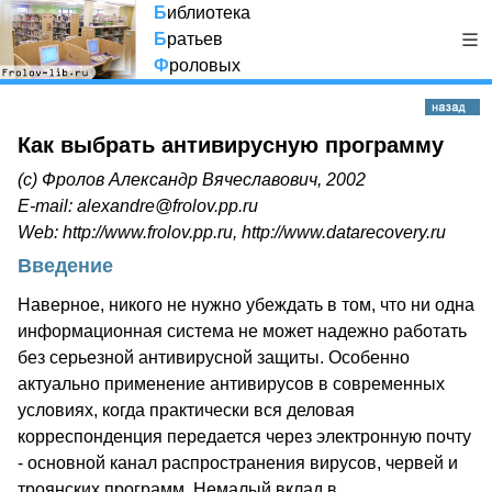
Б
иблиотека
Б
ратьев
Ф
роловых
Как выбрать антивирусную программу
(с) Фролов Александр Вячеславович, 2002
E-mail: alexandre@frolov.pp.ru
Web: http://www.frolov.pp.ru, http://www.datarecovery.ru
Введение
Наверное, никого не нужно убеждать в том, что ни одна
информационная система не может надежно работать
без серьезной антивирусной защиты. Особенно
актуально применение антивирусов в современных
условиях, когда практически вся деловая
корреспонденция передается через электронную почту
- основной канал распространения вирусов, червей и
троянских программ. Немалый вклад в