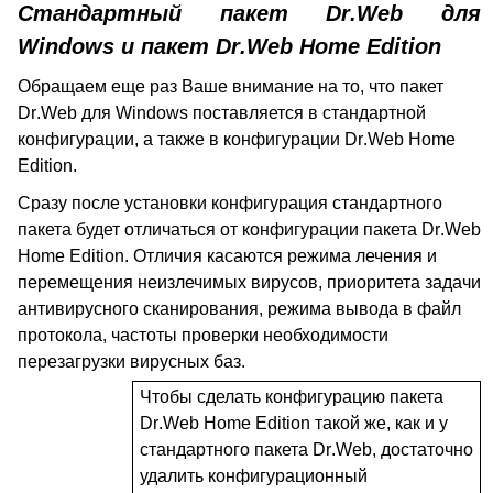
Стандартный пакет
Dr
.
Web
для
Windows
и пакет
Dr
.
Web
Home
Edition
Обращаем еще раз Ваше внимание на то, что пакет
Dr
.
Web
для
Windows
поставляется в стандартной
конфигурации, а также в конфигурации
Dr
.
Web
Home
Edition
.
Сразу после установки конфигурация стандартного
пакета будет отличаться от конфигурации пакета
Dr
.
Web
Home
Edition
. Отличия касаются режима лечения и
перемещения неизлечимых вирусов, приоритета задачи
антивирусного сканирования, режима вывода в файл
протокола, частоты проверки необходимости
перезагрузки вирусных баз.
Чтобы сделать конфигурацию пакета
Dr
.
Web
Home
Edition
такой же, как и у
стандартного пакета
Dr
.
Web
, достаточно
удалить конфигурационный