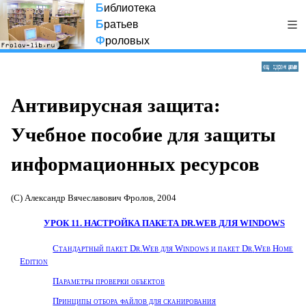
Б
иблиотека
Б
ратьев
Ф
роловых
Антивирусная защита:
Учебное пособие для защиты
информационных ресурсов
(С) Александр Вячеславович Фролов, 2004
УРОК 11. НАСТРОЙКА ПАКЕТА
DR
.
WEB
ДЛЯ
WINDOWS
Стандартный пакет
Dr
.
Web
для
Windows
и пакет
Dr
.
Web
Home
Edition
Параметры проверки объектов
Принципы отбора файлов для сканирования