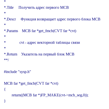
*

*.Title     Получить адрес первого MCB

*

*.Descr     Функция возвращает адрес первого блока MCB

*

*.Params    MCB far *get_fmcb(CVT far *cvt)

*

*              cvt - адрес векторной таблицы связи

*

*.Return    Указатель на первый блок MCB

**/

#include "sysp.h"

MCB far *get_fmcb(CVT far *cvt)

{

        return((MCB far *)FP_MAKE(cvt->mcb_seg,0));

}