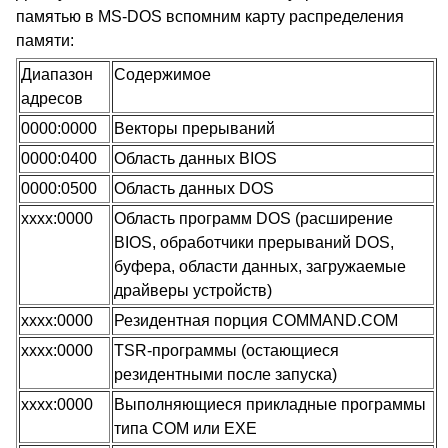
памятью в MS-DOS вспомним карту распределения
памяти:
Диапазон
Содержимое
адресов
0000:0000
Векторы прерываний
0000:0400
Область данных BIOS
0000:0500
Область данных DOS
xxxx:0000
Область программ DOS (расширение
BIOS, обработчики прерываний DOS,
буфера, области данных, загружаемые
драйверы устройств)
xxxx:0000
Резидентная порция COMMAND.COM
xxxx:0000
TSR-программы (остающиеся
резидентными после запуска)
xxxx:0000
Выполняющиеся прикладные программы
типа COM или EXE