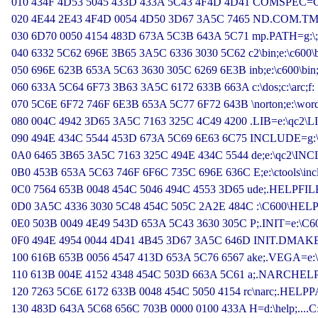
010 434F 4D53 5045 433D 433A 5C43 4F4D 4D41 COMSPEC
020 4E44 2E43 4F4D 0054 4D50 3D67 3A5C 7465 ND.COM.TMP=
030 6D70 0050 4154 483D 673A 5C3B 643A 5C71 mp.PATH=g:\;d
040 6332 5C62 696E 3B65 3A5C 6336 3030 5C62 c2\bin;e:\c600\b
050 696E 623B 653A 5C63 3630 305C 6269 6E3B inb;e:\c600\bin;
060 633A 5C64 6F73 3B63 3A5C 6172 633B 663A c:\dos;c:\arc;f:

070 5C6E 6F72 746F 6E3B 653A 5C77 6F72 643B \norton;e:\word;
080 004C 4942 3D65 3A5C 7163 325C 4C49 4200 .LIB=e:\qc2\LI
090 494E 434C 5544 453D 673A 5C69 6E63 6C75 INCLUDE=g:\i
0A0 6465 3B65 3A5C 7163 325C 494E 434C 5544 de;e:\qc2\INC
0B0 453B 653A 5C63 746F 6F6C 735C 696E 636C E;e:\ctools\incl
0C0 7564 653B 0048 454C 5046 494C 4553 3D65 ude;.HELPFIL
0D0 3A5C 4336 3030 5C48 454C 505C 2A2E 484C :\C600\HELP
0E0 503B 0049 4E49 543D 653A 5C43 3630 305C P;.INIT=e:\C60
0F0 494E 4954 0044 4D41 4B45 3D67 3A5C 646D INIT.DMAKE
100 616B 653B 0056 4547 413D 653A 5C76 6567 ake;.VEGA=e:\
110 613B 004E 4152 4348 454C 503D 663A 5C61 a;.NARCHELP=
120 7263 5C6E 6172 633B 0048 454C 5050 4154 rc\narc;.HELPP
130 483D 643A 5C68 656C 703B 0000 0100 433A H=d:\help;....C: