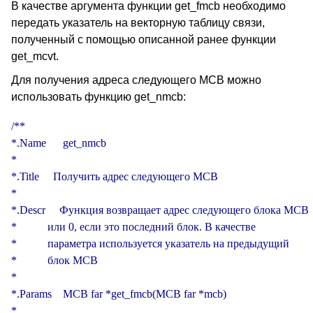
В качестве аргумента функции get_fmcb необходимо
передать указатель на векторную таблицу связи,
полученный с помощью описанной ранее функции
get_mcvt.
Для получения адреса следующего MCB можно
использовать функцию get_nmcb:
/**

*.Name      get_nmcb

*

*.Title     Получить адрес следующего MCB

*

*.Descr     Функция возвращает адрес следующего блока MCB

*           или 0, если это последний блок. В качестве

*           параметра используется указатель на предыдущий

*           блок MCB

*

*.Params    MCB far *get_fmcb(MCB far *mcb)

*
