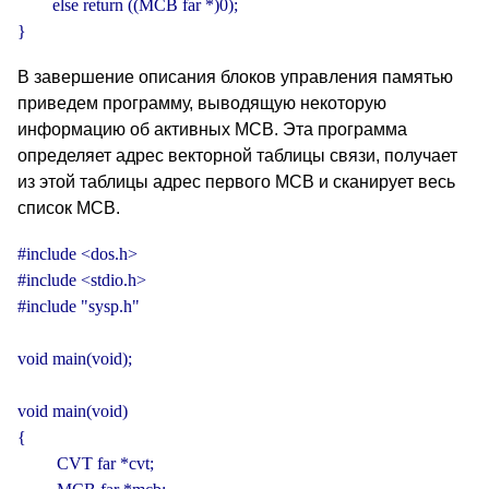
        else return ((MCB far *)0);

}
В завершение описания блоков управления памятью
приведем программу, выводящую некоторую
информацию об активных MCB. Эта программа
определяет адрес векторной таблицы связи, получает
из этой таблицы адрес первого MCB и сканирует весь
список MCB.
#include <dos.h>

#include <stdio.h>

#include "sysp.h"

void main(void);

void main(void)

{

         CVT far *cvt;
