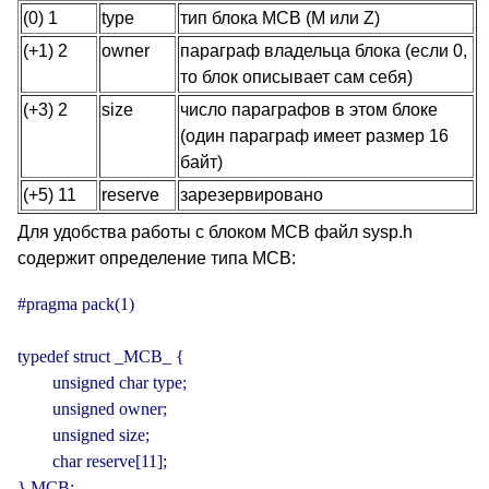
(0) 1
type
тип блока MCB (M или Z)
(+1) 2
owner
параграф владельца блока (если 0,
то блок описывает сам себя)
(+3) 2
size
число параграфов в этом блоке
(один параграф имеет размер 16
байт)
(+5) 11
reserve
зарезервировано
Для удобства работы с блоком MCB файл sysp.h
содержит определение типа MCB:
#pragma pack(1)

typedef struct _MCB_ {

        unsigned char type;

        unsigned owner;

        unsigned size;

        char reserve[11];

} MCB;
