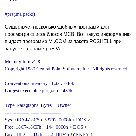
#pragma pack()
Существует несколько удобных программ для
просмотра списка блоков MCB. Вот какую информацию
выдает программа MI.COM из пакета PCSHELL при
запуске с параметром /A:
Memory Info v5.8

Copyright 1989 Central Point Software, Inc.  All rights reserved.

Conventional memory.  Total:  640k

Largest executable program:   485k

Type  Paragraphs  Bytes     Owner

----  ----------  -----  -------------

Sys   0BA4-18C5h  53792  0008h < DOS >

Free  18C7-18CFh    144  0000h < DOS >

Env   18D1-18D2h     32  18D4h JYRKEYB
