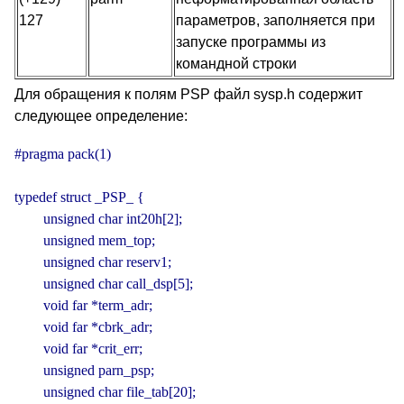
127
параметров, заполняется при
запуске программы из
командной строки
Для обращения к полям PSP файл sysp.h содержит
следующее определение:
#pragma pack(1)

typedef struct _PSP_ {

        unsigned char int20h[2];

        unsigned mem_top;

        unsigned char reserv1;

        unsigned char call_dsp[5];

        void far *term_adr;

        void far *cbrk_adr;

        void far *crit_err;

        unsigned parn_psp;

        unsigned char file_tab[20];
