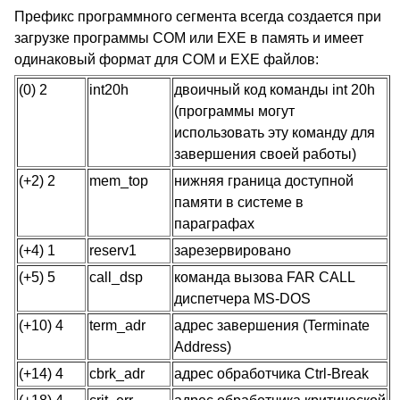
Префикс программного сегмента всегда создается при
загрузке программы COM или EXE в память и имеет
одинаковый формат для COM и EXE файлов:
(0) 2
int20h
двоичный код команды int 20h
(программы могут
использовать эту команду для
завершения своей работы)
(+2) 2
mem_top
нижняя граница доступной
памяти в системе в
параграфах
(+4) 1
reserv1
зарезервировано
(+5) 5
call_dsp
команда вызова FAR CALL
диспетчера MS-DOS
(+10) 4
term_adr
адрес завершения (Terminate
Address)
(+14) 4
cbrk_adr
адрес обработчика Ctrl-Break