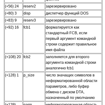
(+56) 24
reserv2
зарезервировано
(+80) 3
disp
диспетчер функций DOS
(+83) 9
reserv3
зарезервировано
(+92) 16
fcb1
форматируется как
стандартный FCB, если
первый аргумент командной
строки содержит правильное
имя файла
(+108) 20
fcb2
заполняется для второго
аргумента командной строки
аналогично fcb1
(+128) 1
p_size
число значащих символов в
неформатированной области
параметров, либо буфер
обмена с диском DTA,
назначенный по умолчанию
(+129)
parm
неформатированная область