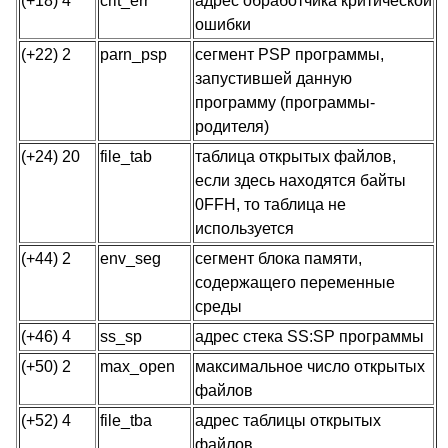
(+18) 4
crit_err
адрес обработчика критической
ошибки
(+22) 2
parn_psp
сегмент PSP программы,
запустившей данную
программу (программы-
родителя)
(+24) 20
file_tab
таблица открытых файлов,
если здесь находятся байты
0FFH, то таблица не
используется
(+44) 2
env_seg
сегмент блока памяти,
содержащего переменные
среды
(+46) 4
ss_sp
адрес стека SS:SP программы
(+50) 2
max_open
максимальное число открытых
файлов
(+52) 4
file_tba
адрес таблицы открытых
файлов