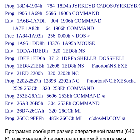
Prog  18D4-1904h    784  18D4h JYRKEYB C:\DOS\JYRKEYB.
Prog  1906-1A69h   5696  1906h COMMAND

Env   1A6B-1A7Dh    304  1906h COMMAND

      1A7F-1A82h     64  1906h COMMAND

Free  1A84-1A93h    256  0000h < DOS >

Prog  1A95-1DD8h  13376  1A95h MOUSE

Env   1DDA-1DEDh    320  1ED8h NS

Prog  1DEF-1ED6h   3712  1DEFh SHELLB  DOSSHELL

Prog  1ED8-21EBh  12608  1ED8h NS      f:\norton\NS.EXE

Env   21ED-2200h    320  2202h NC

Prog  2202-2527h  12896  2202h NC      f:\norton\NC.EXESocha

      2529-253Ch    320  253Eh COMMAND

Prog  253E-26A1h   5696  253Eh COMMAND /a

Env   26A3-26B5h    304  253Eh COMMAND

Env   26B7-26CAh    320  26CCh MI

Prog  26CC-9FFFh    485k 26CCh MI      c:\dos\MI.COM /a
Программа сообщает размер оперативной памяти (640
К), максимальный размер выполняемой программы