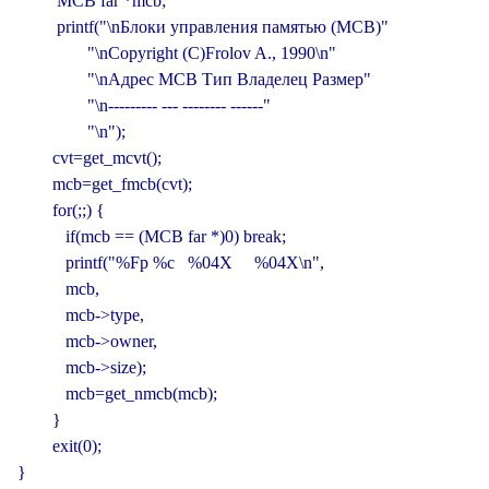
         MCB far *mcb;

         printf("\nБлоки управления памятью (MCB)"

                "\nCopyright (C)Frolov A., 1990\n"

                "\nАдрес MCB Тип Владелец Размер"

                "\n--------- --- -------- ------"

                "\n");

        cvt=get_mcvt();

        mcb=get_fmcb(cvt);

        for(;;) {

           if(mcb == (MCB far *)0) break;

           printf("%Fp %c   %04X     %04X\n",

           mcb,

           mcb->type,

           mcb->owner,

           mcb->size);

           mcb=get_nmcb(mcb);

        }

        exit(0);

}