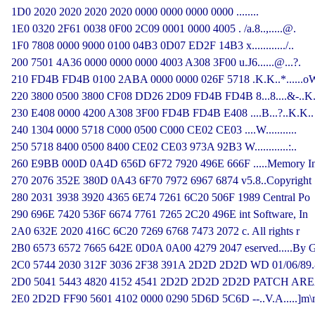
1D0 2020 2020 2020 2020 0000 0000 0000 0000 ........

1E0 0320 2F61 0038 0F00 2C09 0001 0000 4005 . /a.8..,.....@.

1F0 7808 0000 9000 0100 04B3 0D07 ED2F 14B3 x............/..

200 7501 4A36 0000 0000 0000 4003 A308 3F00 u.J6......@...?.

210 FD4B FD4B 0100 2ABA 0000 0000 026F 5718 .K.K..*......oW
220 3800 0500 3800 CF08 DD26 2D09 FD4B FD4B 8...8....&-..K.
230 E408 0000 4200 A308 3F00 FD4B FD4B E408 ....B...?..K.K..

240 1304 0000 5718 C000 0500 C000 CE02 CE03 ....W...........

250 5718 8400 0500 8400 CE02 CE03 973A 92B3 W............:..

260 E9BB 000D 0A4D 656D 6F72 7920 496E 666F .....Memory In
270 2076 352E 380D 0A43 6F70 7972 6967 6874 v5.8..Copyright

280 2031 3938 3920 4365 6E74 7261 6C20 506F 1989 Central Po

290 696E 7420 536F 6674 7761 7265 2C20 496E int Software, In

2A0 632E 2020 416C 6C20 7269 6768 7473 2072 c. All rights r

2B0 6573 6572 7665 642E 0D0A 0A00 4279 2047 eserved.....By G
2C0 5744 2030 312F 3036 2F38 391A 2D2D 2D2D WD 01/06/89.--
2D0 5041 5443 4820 4152 4541 2D2D 2D2D 2D2D PATCH AREA-
2E0 2D2D FF90 5601 4102 0000 0290 5D6D 5C6D --..V.A.....]m