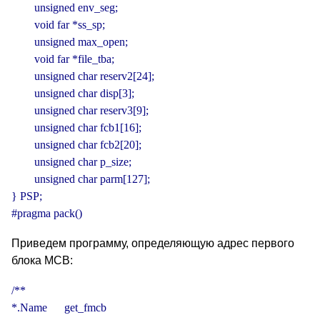
        unsigned env_seg;

        void far *ss_sp;

        unsigned max_open;

        void far *file_tba;

        unsigned char reserv2[24];

        unsigned char disp[3];

        unsigned char reserv3[9];

        unsigned char fcb1[16];

        unsigned char fcb2[20];

        unsigned char p_size;

        unsigned char parm[127];

} PSP;

#pragma pack()
Приведем программу, определяющую адрес первого
блока MCB:
/**

*.Name      get_fmcb
