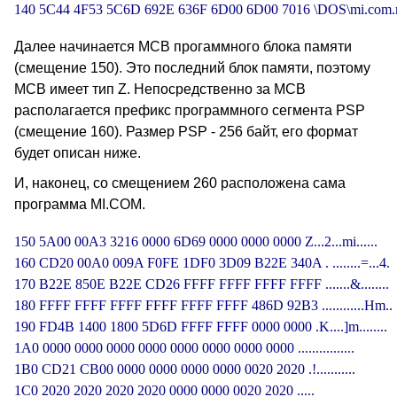
140 5C44 4F53 5C6D 692E 636F 6D00 6D00 7016 \DOS\mi.com.
Далее начинается MCB прогаммного блока памяти
(смещение 150). Это последний блок памяти, поэтому
MCB имеет тип Z. Непосредственно за MCB
располагается префикс программного сегмента PSP
(смещение 160). Размер PSP - 256 байт, его формат
будет описан ниже.
И, наконец, со смещением 260 расположена сама
программа MI.COM.
150 5A00 00A3 3216 0000 6D69 0000 0000 0000 Z...2...mi......

160 CD20 00A0 009A F0FE 1DF0 3D09 B22E 340A . ........=...4.

170 B22E 850E B22E CD26 FFFF FFFF FFFF FFFF .......&........

180 FFFF FFFF FFFF FFFF FFFF FFFF 486D 92B3 ............Hm..

190 FD4B 1400 1800 5D6D FFFF FFFF 0000 0000 .K....]m........

1A0 0000 0000 0000 0000 0000 0000 0000 0000 ................

1B0 CD21 CB00 0000 0000 0000 0000 0020 2020 .!........... 

1C0 2020 2020 2020 2020 0000 0000 0020 2020 ..... 
