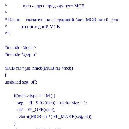
*              mcb - адрес предыдущего MCB

*

*.Return    Указатель на следующий блок MCB или 0, если

*           это последний MCB

**/

#include <dos.h>

#include "sysp.h"

MCB far *get_nmcb(MCB far *mcb)

{

unsigned seg, off;

        if(mcb->type == 'M') {

           seg = FP_SEG(mcb) + mcb->size + 1;

           off = FP_OFF(mcb);

           return((MCB far *) FP_MAKE(seg,off));

        }
