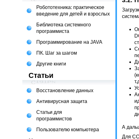
3.2. 
Робототехника: практическое
Загруз
введение для детей и взрослых
систем
Библиотека системного
О
программиста
D
Программирование на JAVA
с
С
ПК. Шаг за шагом
п
Д
Другие книги
З
Статьи
(
т.
У
Восстановление данных
А
и
Антивирусная защита
п
Статьи для
д
программистов
А даль
Пользователю компьютера
Для CO