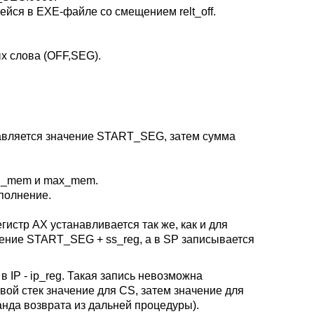
ся в EXE-файле со смещением relt_off.
х слова (OFF,SEG).
бавляется значение START_SEG, затем сумма
in_mem и max_mem.
полнение.
истр AX устанавливается так же, как и для
чение START_SEG + ss_reg, а в SP записывается
IP - ip_reg. Такая запись невозможна
ой стек значение для CS, затем значение для
анда возврата из дальней процедуры).