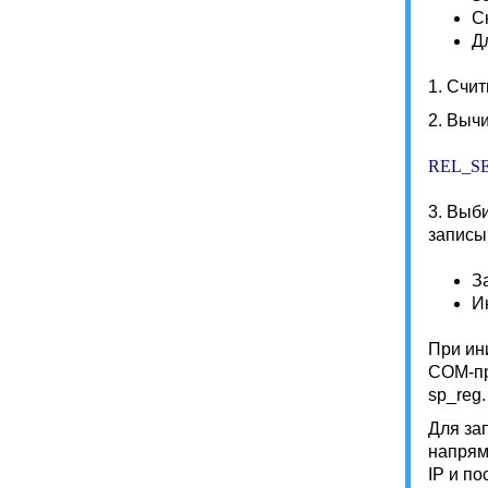
С
Д
1. Счи
2. Выч
REL_SE
3. Выб
записы
З
И
При ин
COM-пр
sp_reg.
Для за
напрям
IP и п