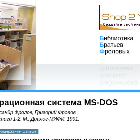
Б
иблиотека
Б
ратьев
Ф
роловых
рационная система MS-DOS
сандр Фролов, Григорий Фролов
книги 1-2, М.: Диалог-МИФИ, 1991.