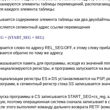
канируются элементы таблицы перемещений, располагающей
ля каждого элемента таблицы:
тывается содержимое элемента таблицы как два двухбайтны
исляется сегментный адрес ссылки перемещения
G = (START_SEG + SEG)
ирается слово по адресу REL_SEG:OFF, к этому слову при
вается обратно по тому же адресу.
аказывается память для программы, исходя из значений m
нициализируются регистры, и программа запускается на вы
ициализации регистры ES и DS устанавливаются на PSP, рег
ограмм, в сегментный регистр стека SS записывается зна
пуска программы в CS записывается START_SEG+cs_reg, а в 
ую, поэтому операционная система сначала записывает в св
осле этого выполняет команду дальнего возврата RETF (ком