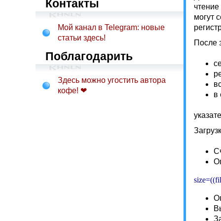
Контакты
чтение
могут 
Мой канал в Telegram: новые
регист
статьи здесь!
После 
Поблагодарить
с
р
Здесь можно угостить автора
в
кофе! ❤
в
указат
Загруз
С
О
size=((f
О
В
З