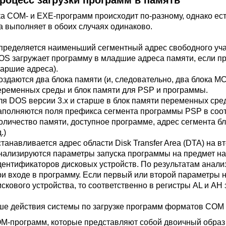
Процесс загрузки программ в память
ка COM- и EXE-программ происходит по-разному, однако ес
а выполняет в обоих случаях одинаково.
пределяется наименьший сегментный адрес свободного уча
OS загружает программу в младшие адреса памяти, если при
таршие адреса).
оздаются два блока памяти (и, следовательно, два блока MC
еременных среды и блок памяти для PSP и программы.
ля DOS версии 3.х и старше в блок памяти переменных ср
аполняются поля префикса сегмента программы PSP в соот
количество памяти, доступное программе, адрес сегмента 
д.)
станавливается адрес области Disk Transfer Area (DTA) на 
нализируются параметры запуска программы на предмет на
дентификаторов дисковых устройств. По результатам анали
ри входе в программу. Если первый или второй параметры 
искового устройства, то соответственно в регистры AL и AH
ше действия системы по загрузке программ форматов COM 
M-программ, которые представляют собой двоичный образ