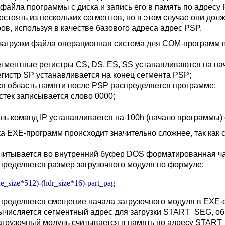
 файла программы с диска и запись его в память по адрес
состоять из нескольких сегментов, но в этом случае они д
ров, используя в качестве базового адреса адрес PSP.
загрузки файла операционная система для COM-программ 
егментные регистры CS, DS, ES, SS устанавливаются на на
егистр SP устанавливается на конец сегмента PSP;
ся область памяти после PSP распределяется программе;
 стек записывается слово 0000;
ель команд IP устанавливается на 100h (начало программы
ка EXE-программ происходит значительно сложнее, так как 
читывается во внутренний буфер DOS форматированная ча
пределяется размер загрузочного модуля по формуле:
ile_size*512)-(hdr_size*16)-part_pag
пределяется смещение начала загрузочного модуля в EXE-ф
ычисляется сегментный адрес для загрузки START_SEG, об
агрузочный модуль считывается в память по адресу START