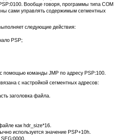
у PSP:0100. Вообще говоря, программы типа COM
олжны сами управлять содержимым сегментных
выполняет следующие действия:
чало PSP;
) с помощью команды JMP по адресу PSP:100.
связана с настройкой сегментных адресов:
сть заголовка файла.
айле как hdr_size*16.
ычно используется значение PSP+10h.
_SEG:0000.