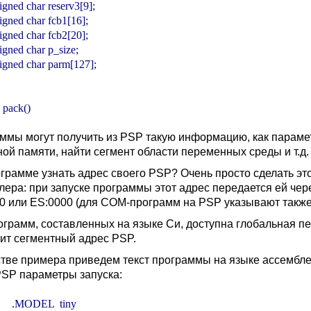
nsigned char reserv3[9];

nsigned char fcb1[16];

nsigned char fcb2[20];

nsigned char p_size;

nsigned char parm[127];

 pack()
ммы могут получить из PSP такую информацию, как парамет
ной памяти, найти сегмент области переменных среды и т.д.
ограмме узнать адрес своего PSP? Очень просто сделать эт
лера: при запуске программы этот адрес передается ей чере
0 или ES:0000 (для COM-программ на PSP указывают также
ограмм, составленных на языке Си, доступна глобальная п
ит сегментный адрес PSP.
стве примера приведем текст программы на языке ассембле
PSP параметры запуска:
        .MODEL  tiny
