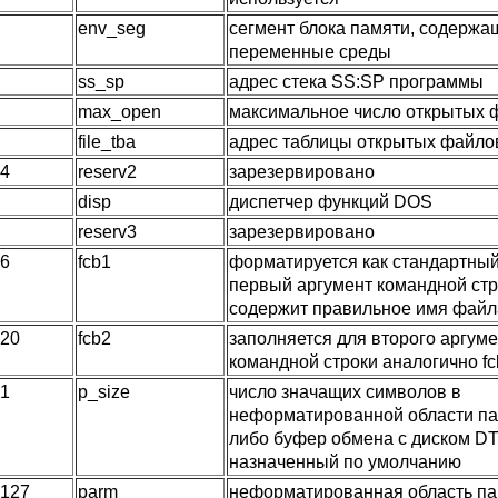
env_seg
сегмент блока памяти, содержа
переменные среды
ss_sp
адрес стека SS:SP программы
max_open
максимальное число открытых 
file_tba
адрес таблицы открытых файло
24
reserv2
зарезервировано
disp
диспетчер функций DOS
reserv3
зарезервировано
16
fcb1
форматируется как стандартный
первый аргумент командной стр
содержит правильное имя файл
 20
fcb2
заполняется для второго аргум
командной строки аналогично fc
 1
p_size
число значащих символов в
неформатированной области па
либо буфер обмена с диском DT
назначенный по умолчанию
 127
parm
неформатированная область па