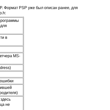
. Формат PSP уже был описан ранее, для
p.h:
(программы
 для
ти в
етчера MS-
dress)
 ошибки
тившей
родителя)
 здесь
ца не