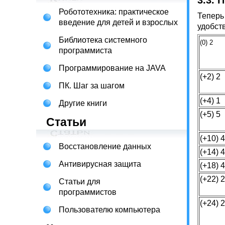
3.3. 
Робототехника: практическое
Теперь
введение для детей и взрослых
удобст
Библиотека системного
(0) 2
программиста
Программирование на JAVA
(+2) 2
ПК. Шаг за шагом
(+4) 1
Другие книги
(+5) 5
Статьи
(+10) 4
Восстановление данных
(+14) 4
Антивирусная защита
(+18) 4
(+22) 2
Статьи для
программистов
(+24) 
Пользователю компьютера