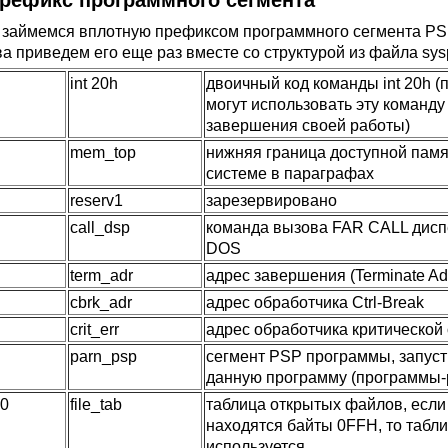
Префикс программного сегмента
 займемся вплотную префиксом программного сегмента PSP
ва приведем его еще раз вместе со структурой из файла sys
int 20h
двоичный код команды int 20h 
могут использовать эту команду
завершения своей работы)
mem_top
нижняя граница доступной памя
системе в параграфах
reserv1
зарезервировано
call_dsp
команда вызова FAR CALL дисп
DOS
term_adr
адрес завершения (Terminate Ad
cbrk_adr
адрес обработчика Ctrl-Break
crit_err
адрес обработчика критической
parn_psp
сегмент PSP программы, запус
данную программу (программы-
20
file_tab
таблица открытых файлов, если
находятся байты 0FFH, то табли
используется