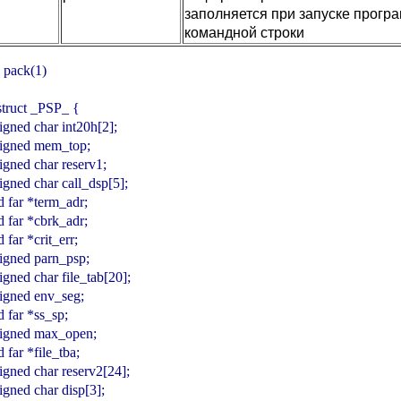
заполняется при запуске прогр
командной строки
pack(1)

struct _PSP_ {

nsigned char int20h[2];

nsigned mem_top;

nsigned char reserv1;

nsigned char call_dsp[5];

id far *term_adr;

id far *cbrk_adr;

id far *crit_err;

nsigned parn_psp;

nsigned char file_tab[20];

nsigned env_seg;

id far *ss_sp;

nsigned max_open;

id far *file_tba;

nsigned char reserv2[24];

nsigned char disp[3];
