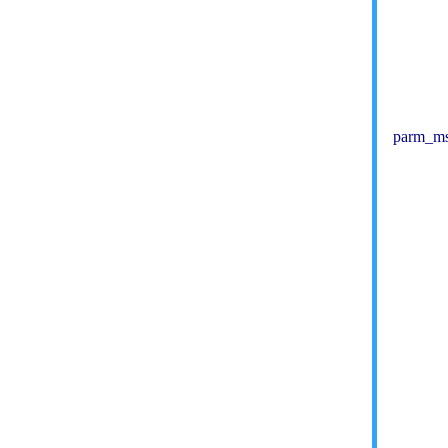
          
          
           
parm_ms
          
          
         
           
           
         
           
          
           
           
             