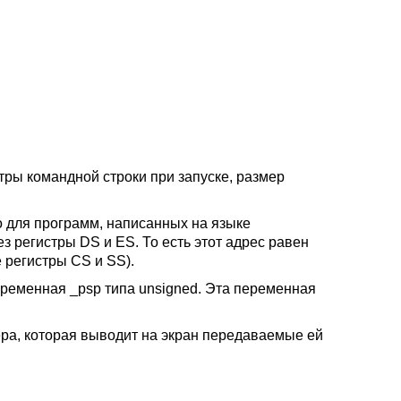
ры командной строки при запуске, размер
о для программ, написанных на языке
з регистры DS и ES. То есть этот адрес равен
 регистры CS и SS).
еременная _psp типа unsigned. Эта переменная
ра, которая выводит на экран передаваемые ей