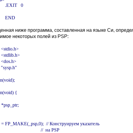
       .EXIT   0

        END
енная ниже программа, составленная на языке Си, определ
имое некоторых полей из PSP:
 <stdio.h>

<stdlib.h>

 <dos.h>

 "sysp.h"

n(void);

n(void) {

 *psp_ptr;

tr = FP_MAKE(_psp,0);  // Конструируем указатель

                                    //  на PSP
