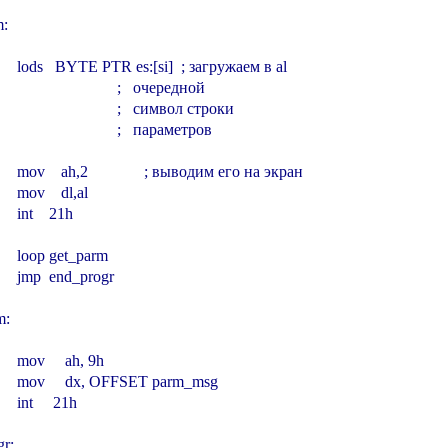
:

         lods   BYTE PTR es:[si]  ; загружаем в al

                               ;   очередной

                                ;   символ строки

                                ;   параметров

        mov    ah,2              ; выводим его на экран

       mov    dl,al

      int    21h

        loop get_parm

        jmp  end_progr

:

       mov     ah, 9h

         mov     dx, OFFSET parm_msg

      int     21h

r:
