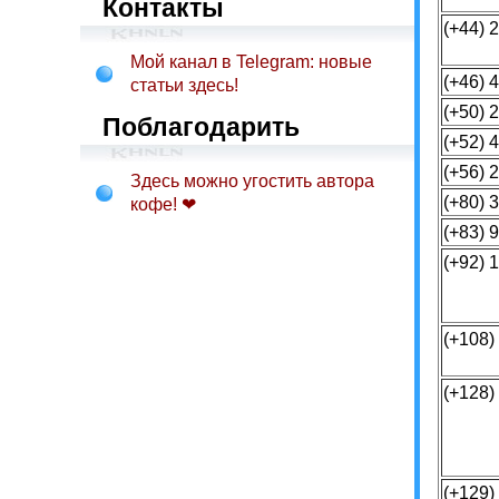
Контакты
(+44) 2
Мой канал в Telegram: новые
(+46) 4
статьи здесь!
(+50) 2
Поблагодарить
(+52) 4
(+56) 
Здесь можно угостить автора
(+80) 3
кофе! ❤
(+83) 9
(+92) 
(+108)
(+128)
(+129)