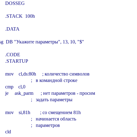
        DOSSEG

        .STACK  100h

       .DATA

g  DB "Укажите параметры", 13, 10, "$"

        .CODE

        .STARTUP

         mov    cl,ds:80h     ; количество символов

                            ;   в командной строке

       cmp    cl,0

         je     ask_parm      ; нет параметров - просим

                            ;   задать параметры

        mov    si,81h        ; со смещением 81h

                            ;   начинается область

                            ;   параметров

     cld
