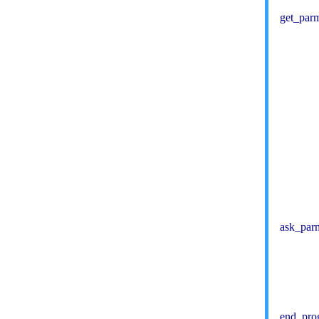
get_parm
         
            
           
           
          
           
            
          
          
ask_parm
           
         
            
end_prog