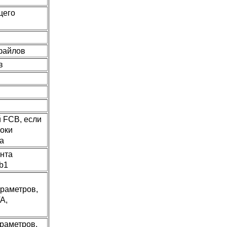
щего
файлов
в
 FCB, если
оки
а
ента
b1
раметров,
A,
раметров,