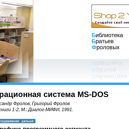
Б
иблиотека
Б
ратьев
Ф
роловых
рационная система MS-DOS
сандр Фролов, Григорий Фролов
книги 1-2, М.: Диалог-МИФИ, 1991.