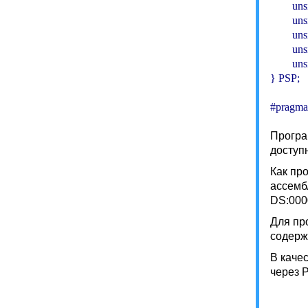
        u
        u
        u
        u
        u
} PSP;

#pragma
Програ
доступ
Как пр
ассемб
DS:000
Для пр
содерж
В каче
через 
          