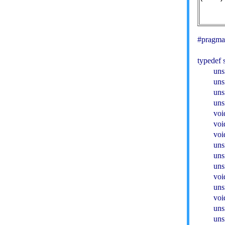
#pragma 
typedef 
        u
        u
        u
        u
        vo
        vo
        vo
        u
        u
        u
        vo
        u
        vo
        u
        u