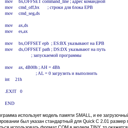
          mov     bx,OFFSET command_line ; адрес командной

         mov     cmd_off,bx       ; строки для блока EPB

        mov     cmd_seg,ds

       mov     ax,ds

       mov     es,ax

          mov     bx,OFFSET epb  ; ES:BX указывают на EPB

          mov     dx,OFFSET path ; DS:DX указывают на путь

                               ; запускаемой программы

         mov     ax, 4B00h ; AH = 4Bh

                                   ; AL = 0 загрузить и выполнить

      int     21h

       .EXIT   0

        END
ограмма использует модель памяти SMALL, и ее загрузочн
ировании был указан стандартный для Quick C 2.01 размер
ться использовать формат COM в модели TINY, то окажетс