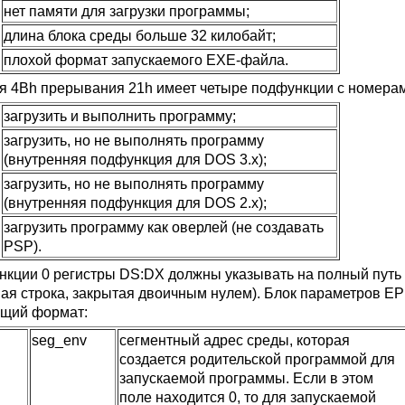
нет памяти для загрузки программы;
длина блока среды больше 32 килобайт;
плохой формат запускаемого EXE-файла.
я 4Bh прерывания 21h имеет четыре подфункции с номерами
загрузить и выполнить программу;
загрузить, но не выполнять программу
(внутренняя подфункция для DOS 3.х);
загрузить, но не выполнять программу
(внутренняя подфункция для DOS 2.х);
загрузить программу как оверлей (не создавать
PSP).
нкции 0 регистры DS:DX должны указывать на полный путь 
вая строка, закрытая двоичным нулем). Блок параметров EPB
щий формат:
seg_env
сегментный адрес среды, которая
создается родительской программой для
запускаемой программы. Если в этом
поле находится 0, то для запускаемой