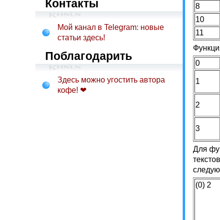
Контакты
8
10
Мой канал в Telegram: новые
11
статьи здесь!
Функци
Поблагодарить
0
Здесь можно угостить автора
1
кофе! ❤
2
3
Для фу
тексто
следую
(0) 2