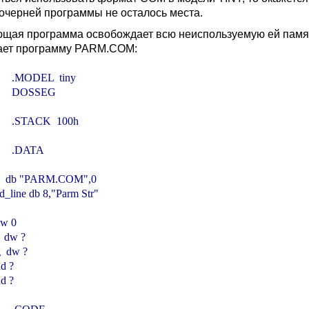
дочерней программы не осталось места.
щая программа освобождает всю неиспользуемую ей памят
ает программу PARM.COM:
        .MODEL  tiny

        DOSSEG

        .STACK  100h

       .DATA

     db "PARM.COM",0

line db 8,"Parm Str"

dw 0

 dw ?

 dw ?

d ?

d ?
