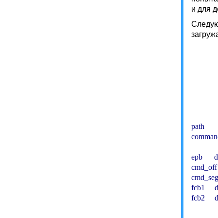
и для 
Следую
загруж
          
          
          
           
path    
command_
epb      
cmd_off 
cmd_seg 
fcb1     d
fcb2     d