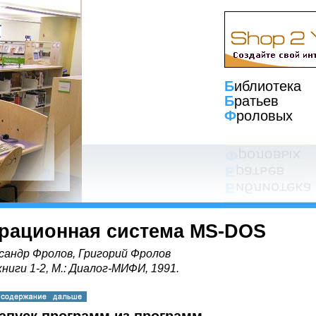
Б
иблиотека
Б
ратьев
Ф
роловых
рационная система MS-DOS
сандр Фролов, Григорий Фролов
книги 1-2, М.: Диалог-МИФИ, 1991.