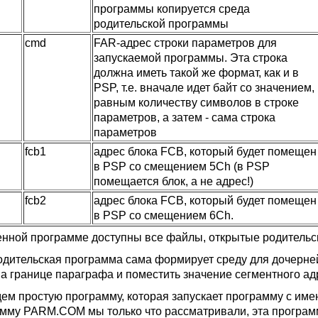
программы копируется среда
родительской программы
cmd
FAR-адрес строки параметров для
запускаемой программы. Эта строка
должна иметь такой же формат, как и в
PSP, т.е. вначале идет байт со значением,
равным количеству символов в строке
параметров, а затем - сама строка
параметров
fcb1
адрес блока FCB, который будет помещен
в PSP со смещением 5Ch (в PSP
помещается блок, а не адрес!)
fcb2
адрес блока FCB, который будет помещен
в PSP со смещением 6Ch.
нной программе доступны все файлы, открытые родительс
одительская программа сама формирует среду для дочерне
на границе параграфа и поместить значение сегментного ад
ем простую программу, которая запускает программу с им
мму PARM.COM мы только что рассматривали, эта программ