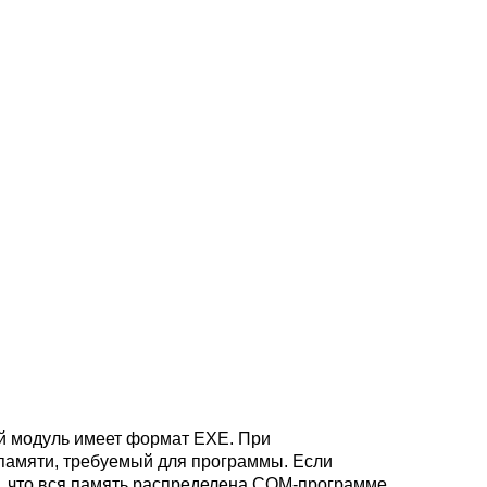
ый модуль имеет формат EXE. При
 памяти, требуемый для программы. Если
я, что вся память распределена COM-программе