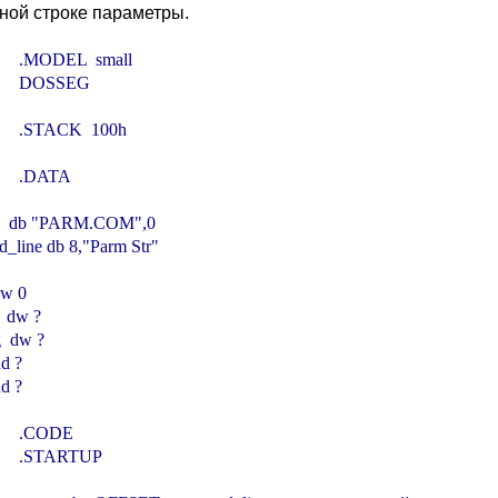
ной строке параметры.
        .MODEL  small

        DOSSEG

        .STACK  100h

       .DATA

     db "PARM.COM",0

line db 8,"Parm Str"

dw 0

 dw ?

 dw ?

d ?

d ?

        .CODE

        .STARTUP
