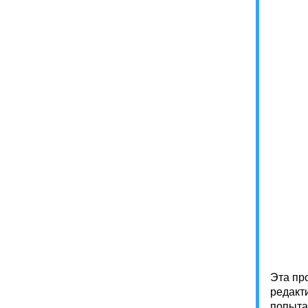
        
         
          
           
           
        
        
          
         
          
            
           
          
Эта пр
редакт
попыта