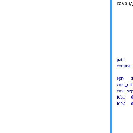
команд
          
          
          
           
path    
command_
epb      
cmd_off 
cmd_seg 
fcb1     d
fcb2     d
          
          