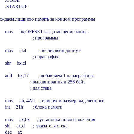
        .CODE

        .STARTUP

ождаем лишнюю память за концом программы

         mov     bx,OFFSET last ; смещение конца

                              ; программы

        mov     cl,4           ; вычисляем длину в

                              ; параграфах

      shr     bx,cl

         add     bx,17        ; добавляем 1 параграф для

                             ; выравнивания и 256 байт

                           ; для стека

         mov     ah, 4Ah    ; изменяем размер выделенного

        int     21h        ; блока памяти

         mov     ax,bx      ; установка нового значения

        shl     ax,cl      ;  указателя стека

      dec     ax
