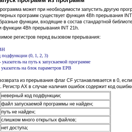
Запуск программ из программ
рограмма может при необходимости запустить другую про
лерных программ существует функция 4Bh прерывания INT 2
бразные функции, входящие в состав стандартной библиоте
 функции 4Bh прерывания INT 21h.
имое регистров перед вызовом прерывания:
BH

 подфункции (0, 1, 2, 3)

 указатель на путь к запускаемой программе

 указатель на блок параметров EPB
возврата из прерывания флаг CF устанавливается в 0, если
. Регистр AX в случае наличия ошибок содержит код ошибки
неверный код подфункции;
файл запускаемой программы не найден;
путь не найден;
слишком много открытых файлов;
нет доступа;