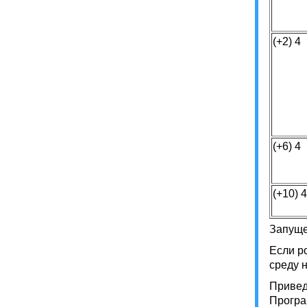
(+2) 4
(+6) 4
(+10) 4
Запуще
Если р
среду 
Привед
Програ