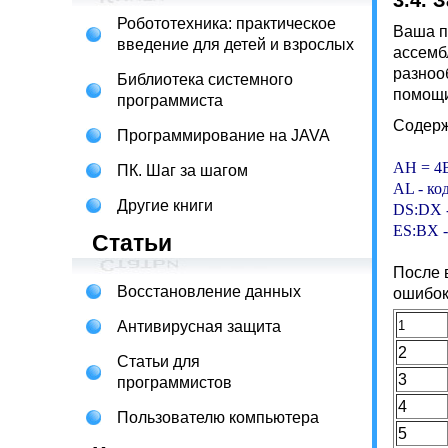
3.4. 
Робототехника: практическое
Ваша п
введение для детей и взрослых
ассемб
разноо
Библиотека системного
помощи
программиста
Содерж
Программирование на JAVA
AH = 4
ПК. Шаг за шагом
AL - код
Другие книги
DS:DX -
ES:BX -
Статьи
После 
Восстановление данных
ошибок
Антивирусная защита
1
2
Статьи для
3
программистов
4
Пользователю компьютера
5