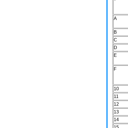
A
B
C
D
E
F
10
11
12
13
14
15