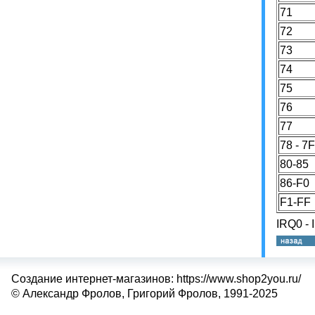
71
72
73
74
75
76
77
78 - 7F
80-85
86-F0
F1-FF
IRQ0 - 
Создание интернет-магазинов: https://www.shop2you.ru/
© Александр Фролов, Григорий Фролов, 1991-2025