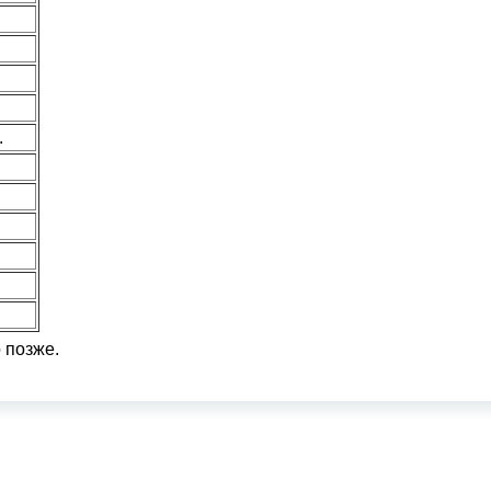
.
 позже.