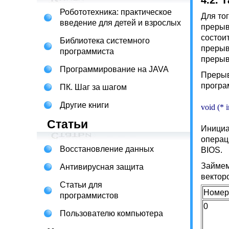
4.2. 
Робототехника: практическое
Для то
введение для детей и взрослых
прерыв
состои
Библиотека системного
прерыв
программиста
прерыв
Программирование на JAVA
Прерыв
програ
ПК. Шаг за шагом
Другие книги
void (* i
Статьи
Инициа
операц
Восстановление данных
BIOS.
Займем
Антивирусная защита
вектор
Статьи для
Номер
программистов
0
Пользователю компьютера