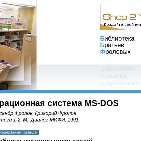
Б
иблиотека
Б
ратьев
Ф
роловых
рационная система MS-DOS
сандр Фролов, Григорий Фролов
книги 1-2, М.: Диалог-МИФИ, 1991.