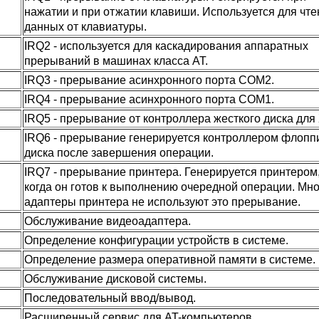
нажатии и при отжатии клавиши. Используется для чте
данных от клавиатуры.
IRQ2 - используется для каскадирования аппаратных
прерываний в машинах класса AT.
IRQ3 - прерывание асинхронного порта COM2.
IRQ4 - прерывание асинхронного порта COM1.
IRQ5 - прерывание от контроллера жесткого диска для 
IRQ6 - прерывание генерируется контроллером флопп
диска после завершения операции.
IRQ7 - прерывание принтера. Генерируется принтером
когда он готов к выполнению очередной операции. Мн
адаптеры принтера не используют это прерывание.
Обслуживание видеоадаптера.
Определение конфигурации устройств в системе.
Определение размера оперативной памяти в системе.
Обслуживание дисковой системы.
Последовательный ввод/вывод.
Расширенный сервис для AT-компьютеров.