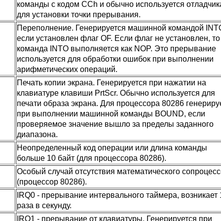
команды с кодом CCh и обычно используется отладчи
для установки точки прерывания.
Переполнение. Генерируется машинной командой INT
если установлен флаг OF. Если флаг не установлен, то
команда INTO выполняется как NOP. Это прерывание
используется для обработки ошибок при выполнении
арифметических операций.
Печать копии экрана. Генерируется при нажатии на
клавиатуре клавиши PrtScr. Обычно используется для
печати образа экрана. Для процессора 80286 генериру
при выполнении машинной команды BOUND, если
проверяемое значение вышло за пределы заданного
диапазона.
Неопределенный код операции или длина команды
больше 10 байт (для процессора 80286).
Особый случай отсутствия математического сопроцес
(процессор 80286).
IRQ0 - прерывание интервального таймера, возникает 
раза в секунду.
IRQ1 - прерывание от клавиатуры. Генерируется при