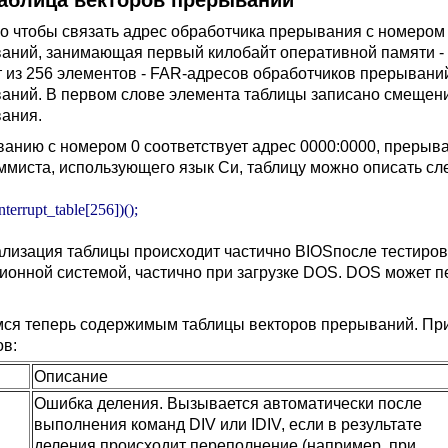
Таблица векторов прерываний
го чтобы связать адрес обработчика прерывания с номером
аний, занимающая первый килобайт оперативной памяти - а
т из 256 элементов - FAR-адресов обработчиков прерыван
аний. В первом слове элемента таблицы записано смещение
ания.
анию с номером 0 соответствует адрес 0000:0000, прерыван
ммиста, использующего язык Си, таблицу можно описать с
nterrupt_table[256])();
лизация таблицы происходит частично BIOSпосле тестиров
ионной системой, частично при загрузке DOS. DOS может 
ся теперь содержимым таблицы векторов прерываний. Пр
ов:
Описание
Ошибка деления. Вызывается автоматически после
выполнения команд DIV или IDIV, если в результате
деления происходит переполнение (например, при