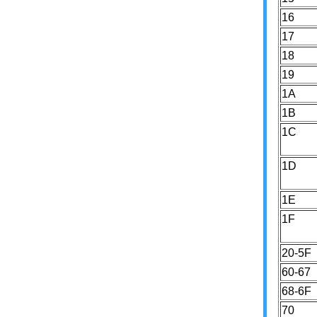
16
17
18
19
1A
1B
1C
1D
1E
1F
20-5F
60-67
68-6F
70