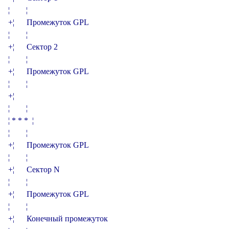
¦        ¦

+­­­­­­­­¦      Промежуток GPL

¦        ¦

+­­­­­­­­¦      Сектор 2

¦        ¦

+­­­­­­­­¦      Промежуток GPL

¦        ¦

+­­­­­­­­¦

¦        ¦

¦ * * *  ¦

¦        ¦

+­­­­­­­­¦      Промежуток GPL

¦        ¦

+­­­­­­­­¦      Сектор N

¦        ¦

+­­­­­­­­¦      Промежуток GPL

¦        ¦

+­­­­­­­­¦      Конечный промежуток
