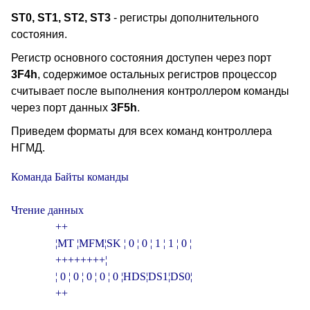
ST0, ST1, ST2, ST3
- регистры дополнительного
состояния.
Регистр основного состояния доступен через порт
3F4h
, содержимое остальных регистров процессор
считывает после выполнения контроллером команды
через порт данных
3F5h
.
Приведем форматы для всех команд контроллера
НГМД.
Команда Байты команды

Чтение данных

                +­­­­­­­­­­­­­­­­­­­­­­­­­­­­­­­+

                ¦MT ¦MFM¦SK ¦ 0 ¦ 0 ¦ 1 ¦ 1 ¦ 0 ¦

                +­­­+­­­+­­­+­­­+­­­+­­­+­­­+­­­¦

                ¦ 0 ¦ 0 ¦ 0 ¦ 0 ¦ 0 ¦HDS¦DS1¦DS0¦

                +­­­­­­­­­­­­­­­­­­­­­­­­­­­­­­­+
