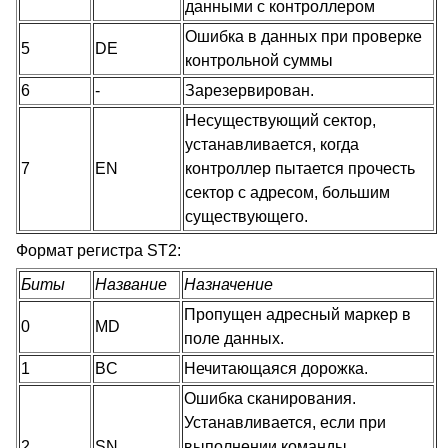
данными с контроллером
Ошибка в данных при проверке
5
DE
контрольной суммы
6
-
Зарезервирован.
Несуществующий сектор,
устанавливается, когда
7
EN
контроллер пытается прочесть
сектор с адресом, большим
существующего.
Формат регистра ST2:
Биты
Название
Назначение
Пропущен адресный маркер в
0
MD
поле данных.
1
BC
Нечитающаяся дорожка.
Ошибка сканирования.
Устанавливается, если при
2
SN
выполнении команды