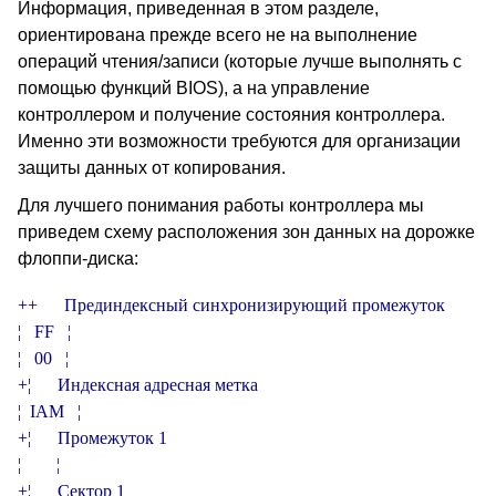
Информация, приведенная в этом разделе,
ориентирована прежде всего не на выполнение
операций чтения/записи (которые лучше выполнять с
помощью функций BIOS), а на управление
контроллером и получение состояния контроллера.
Именно эти возможности требуются для организации
защиты данных от копирования.
Для лучшего понимания работы контроллера мы
приведем схему расположения зон данных на дорожке
флоппи-диска:
+­­­­­­­­+      Прединдексный синхронизирующий промежуток

¦   FF   ¦

¦   00   ¦

+­­­­­­­­¦      Индексная адресная метка

¦  IAM   ¦

+­­­­­­­­¦      Промежуток 1

¦        ¦

+­­­­­­­­¦      Сектор 1
