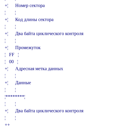
+­­­­­­­­¦      Номер сектора

¦        ¦

+­­­­­­­­¦      Код длины сектора

¦        ¦

+­­­­­­­­¦      Два байта циклического контроля

¦        ¦

+­­­­­­­­¦      Промежуток

¦   FF   ¦

¦   00   ¦

+­­­­­­­­¦      Адресная метка данных

¦        ¦

+­­­­­­­­¦      Данные

¦        ¦

¦********¦

¦        ¦

+­­­­­­­­¦      Два байта циклического контроля

¦        ¦
