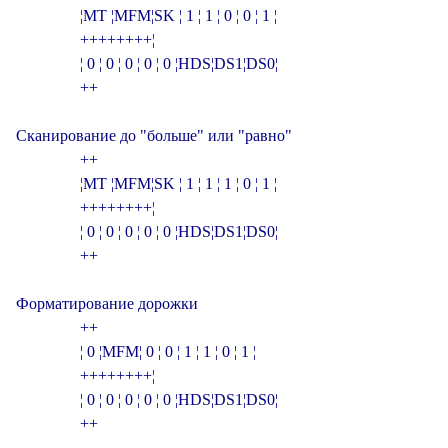
                ¦MT ¦MFM¦SK ¦ 1 ¦ 1 ¦ 0 ¦ 0 ¦ 1 ¦

                +­­­+­­­+­­­+­­­+­­­+­­­+­­­+­­­¦

                ¦ 0 ¦ 0 ¦ 0 ¦ 0 ¦ 0 ¦HDS¦DS1¦DS0¦

                +­­­­­­­­­­­­­­­­­­­­­­­­­­­­­­­+

Сканирование до "больше" или "равно"

                +­­­­­­­­­­­­­­­­­­­­­­­­­­­­­­­+

                ¦MT ¦MFM¦SK ¦ 1 ¦ 1 ¦ 1 ¦ 0 ¦ 1 ¦

                +­­­+­­­+­­­+­­­+­­­+­­­+­­­+­­­¦

                ¦ 0 ¦ 0 ¦ 0 ¦ 0 ¦ 0 ¦HDS¦DS1¦DS0¦

                +­­­­­­­­­­­­­­­­­­­­­­­­­­­­­­­+

Форматирование дорожки

                +­­­­­­­­­­­­­­­­­­­­­­­­­­­­­­­+

                ¦ 0 ¦MFM¦ 0 ¦ 0 ¦ 1 ¦ 1 ¦ 0 ¦ 1 ¦

                +­­­+­­­+­­­+­­­+­­­+­­­+­­­+­­­¦

                ¦ 0 ¦ 0 ¦ 0 ¦ 0 ¦ 0 ¦HDS¦DS1¦DS0¦

                +­­­­­­­­­­­­­­­­­­­­­­­­­­­­­­­+
