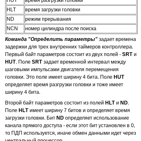
HUT
время разгрузки головки
HLT
время загрузки головки
ND
режим прерывания
NCN
номер цилиндра после поиска
Команда "Определить параметры"
задает времена
задержки для трех внутренних таймеров контроллера.
Первый байт параметров состоит из двух полей -
SRT
и
HUT
. Поле
SRT
задает временной интервал между
шаговыми импульсами двигателя перемещения
головки. Это поле имеет ширину 4 бита. Поле
HUT
определяет время разгрузки головки и тоже имеет
ширину 4 бита.
Второй байт параметров состоит из полей
HLT
и
ND
.
Поле
HLT
имеет ширину 7 битов и определяет время
загрузки головки. Бит
ND
определяет использование
канала прямого доступа - если этот бит установлен в 0,
то ПДП используется, иначе обмен данными идет через
центральный процессор.