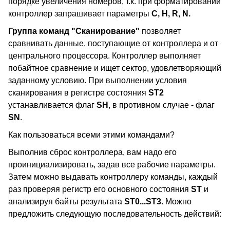
порядке увеличения номеров, т.к. при форматировании
контроллер запрашивает параметры
C, H, R, N.
Группа команд "Сканирование"
позволяет
сравнивать данные, поступающие от контроллера и от
центрального процессора. Контроллер выполняет
побайтное сравнение и ищет сектор, удовлетворяющий
заданному условию. При выполнении условия
сканирования в регистре состояния
ST2
устанавливается флаг
SH
, в противном случае - флаг
SN
.
Как пользоваться всеми этими командами?
Выполнив сброс контроллера, вам надо его
проинициализировать, задав все рабочие параметры.
Затем можно выдавать контроллеру команды, каждый
раз проверяя регистр его основного состояния
ST
и
анализируя байты результата
ST0...ST3
. Можно
предложить следующую последовательность действий: