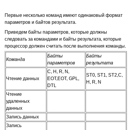
Первые несколько команд имеют одинаковый формат
параметров и байтов результата.
Приведем байты параметров, которые должны
следовать за командами и байты результата, которые
процессор должен считать после выполнения команды.
Байты
Байты
Команда
параметров
результата
C, H, R, N,
ST0, ST1, ST2,C,
Чтение данных
EOT,EOT, GPL,
H, R, N
DTL
Чтение
удаленных
данных
Запись данных
Запись