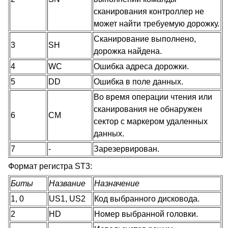
сканирования контроллер не
может найти требуемую дорожку.
Сканирование выполнено,
3
SH
дорожка найдена.
4
WC
Ошибка адреса дорожки.
5
DD
Ошибка в поле данных.
Во время операции чтения или
сканирования не обнаружен
6
CM
сектор с маркером удаленных
данных.
7
-
Зарезервирован.
Формат регистра ST3:
Биты
Название
Назначение
1, 0
US1, US2
Код выбранного дисковода.
2
HD
Номер выбранной головки.