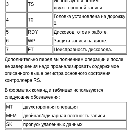
Используется режим
3
TS
двухсторонней записи.
Головка установлена на дорожку
4
T0
0.
5
RDY
Дисковод готов к работе.
6
WP
Защита записи на диске.
7
FT
Неисправность дисковода.
Дополнительно перед выполнением операции и после
ее завершения надо проанализировать содержимое
описанного выше регистра основного состояния
контроллера RS.
В форматах команд и таблицах используются
следующие обозначения:
MT
двухсторонняя операция
MFM
двойная/одинарная плотность записи
SK
пропуск удаленных данных