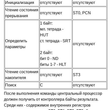
Инициализация
отсутствуют
отсутствуют
Чтение состояния
отсутствуют
ST0, PCN
прерывания
1 байт:
мл. тетрада -
HUT
Определить
ст. тетрада - SRT
отсутствуют
параметры
2 байт:
бит 0 - ND
биты 1-7 - HLT
Чтение состояния
отсутствуют
ST3
накопителя
Поиск
C
отсутствуют
После выполнения команды центральный процессор
должен получить от контроллера байты результата.
Среди них - содержимое внутренних регистров