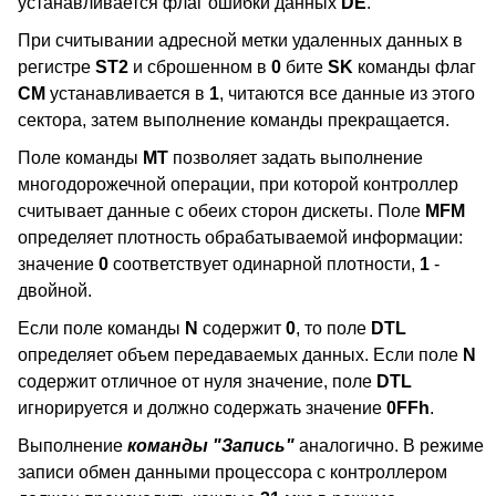
устанавливается флаг ошибки данных
DE
.
При считывании адресной метки удаленных данных в
регистре
ST2
и сброшенном в
0
бите
SK
команды флаг
CM
устанавливается в
1
, читаются все данные из этого
сектора, затем выполнение команды прекращается.
Поле команды
MT
позволяет задать выполнение
многодорожечной операции, при которой контроллер
считывает данные с обеих сторон дискеты. Поле
MFM
определяет плотность обрабатываемой информации:
значение
0
соответствует одинарной плотности,
1
-
двойной.
Если поле команды
N
содержит
0
, то поле
DTL
определяет объем передаваемых данных. Если поле
N
содержит отличное от нуля значение, поле
DTL
игнорируется и должно содержать значение
0FFh
.
Выполнение
команды "Запись"
аналогично. В режиме
записи обмен данными процессора с контроллером