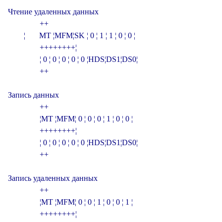
Чтение удаленных данных

                +­­­­­­­­­­­­­­­­­­­­­­­­­­­­­­­+

        ¦       MT ¦MFM¦SK ¦ 0 ¦ 1 ¦ 1 ¦ 0 ¦ 0 ¦

                +­­­+­­­+­­­+­­­+­­­+­­­+­­­+­­­¦

                ¦ 0 ¦ 0 ¦ 0 ¦ 0 ¦ 0 ¦HDS¦DS1¦DS0¦

                +­­­­­­­­­­­­­­­­­­­­­­­­­­­­­­­+

Запись данных

                +­­­­­­­­­­­­­­­­­­­­­­­­­­­­­­­+

                ¦MT ¦MFM¦ 0 ¦ 0 ¦ 0 ¦ 1 ¦ 0 ¦ 0 ¦

                +­­­+­­­+­­­+­­­+­­­+­­­+­­­+­­­¦

                ¦ 0 ¦ 0 ¦ 0 ¦ 0 ¦ 0 ¦HDS¦DS1¦DS0¦

                +­­­­­­­­­­­­­­­­­­­­­­­­­­­­­­­+

Запись удаленных данных

                +­­­­­­­­­­­­­­­­­­­­­­­­­­­­­­­+

                ¦MT ¦MFM¦ 0 ¦ 0 ¦ 1 ¦ 0 ¦ 0 ¦ 1 ¦

                +­­­+­­­+­­­+­­­+­­­+­­­+­­­+­­­¦
