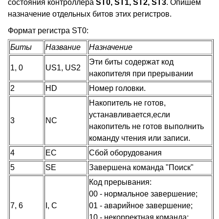
состояния контроллера
ST0, ST1, ST2, ST3
. Опишем
назначение отдельных битов этих регистров.
Формат регистра ST0:
Биты
Название
Назначение
Эти биты содержат код
1, 0
US1, US2
накопителя при прерывании
2
HD
Номер головки.
Накопитель не готов,
устанавливается,если
3
NC
накопитель не готов выполнить
команду чтения или записи.
4
EC
Сбой оборудования
5
SE
Завершена команда "Поиск"
Код прерывания:
00 - нормальное завершение;
7, 6
I, C
01 - аварийное завершение;
10 - некорректная команда;