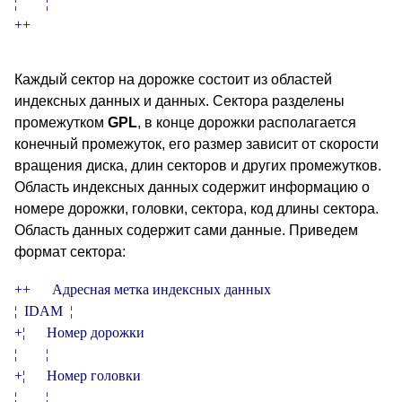
¦        ¦

Каждый сектор на дорожке состоит из областей
индексных данных и данных. Сектора разделены
промежутком
GPL
, в конце дорожки располагается
конечный промежуток, его размер зависит от скорости
вращения диска, длин секторов и других промежутков.
Область индексных данных содержит информацию о
номере дорожки, головки, сектора, код длины сектора.
Область данных содержит сами данные. Приведем
формат сектора:
+­­­­­­­­+      Адресная метка индексных данных

¦  IDAM  ¦

+­­­­­­­­¦      Номер дорожки

¦        ¦

+­­­­­­­­¦      Номер головки

¦        ¦
