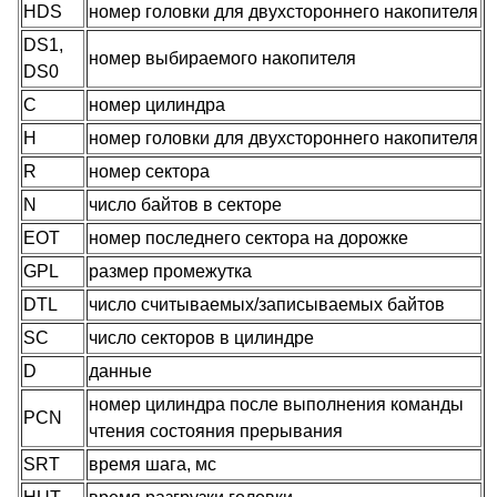
HDS
номер головки для двухстороннего накопителя
DS1,
номер выбираемого накопителя
DS0
C
номер цилиндра
H
номер головки для двухстороннего накопителя
R
номер сектора
N
число байтов в секторе
EOT
номер последнего сектора на дорожке
GPL
размер промежутка
DTL
число считываемых/записываемых байтов
SC
число секторов в цилиндре
D
данные
номер цилиндра после выполнения команды
PCN
чтения состояния прерывания
SRT
время шага, мс