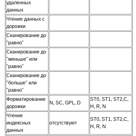
удаленных
данных
Чтение данных с
дорожки
Сканирование до
"равно"
Сканирование до
"меньше" или
"равно"
Сканирование до
"больше" или
"равно"
Форматирование
ST0, ST1, ST2,C,
N, SC, GPL, D
дорожки
H, R, N
Чтение
ST0, ST1, ST2,C,
индексных
отсутствуют
H, R, N
данных