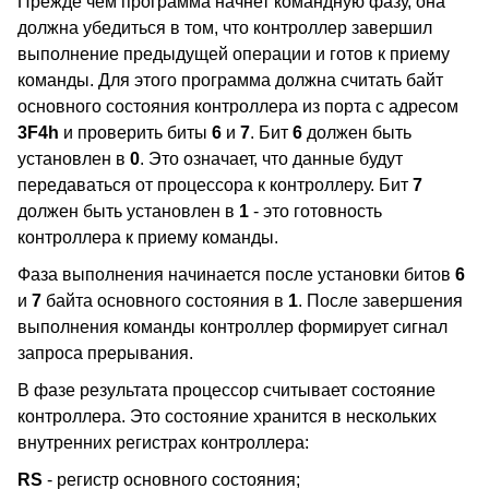
Прежде чем программа начнет командную фазу, она
должна убедиться в том, что контроллер завершил
выполнение предыдущей операции и готов к приему
команды. Для этого программа должна считать байт
основного состояния контроллера из порта с адресом
3F4h
и проверить биты
6
и
7
. Бит
6
должен быть
установлен в
0
. Это означает, что данные будут
передаваться от процессора к контроллеру. Бит
7
должен быть установлен в
1
- это готовность
контроллера к приему команды.
Фаза выполнения начинается после установки битов
6
и
7
байта основного состояния в
1
. После завершения
выполнения команды контроллер формирует сигнал
запроса прерывания.
В фазе результата процессор считывает состояние
контроллера. Это состояние хранится в нескольких
внутренних регистрах контроллера:
RS
- регистр основного состояния;