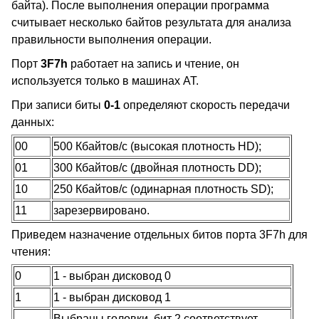
байта). После выполнения операции программа
считывает несколько байтов результата для анализа
правильности выполнения операции.
Порт
3F7h
работает на запись и чтение, он
используется только в машинах AT.
При записи биты
0-1
определяют скорость передачи
данных:
00
500 Кбайтов/с (высокая плотность HD);
01
300 Кбайтов/с (двойная плотность DD);
10
250 Кбайтов/с (одинарная плотность SD);
11
зарезервировано.
Приведем назначение отдельных битов порта 3F7h для
чтения:
0
1 - выбран дисковод 0
1
1 - выбран дисковод 1
Выбраны головки, бит 2 соответствует