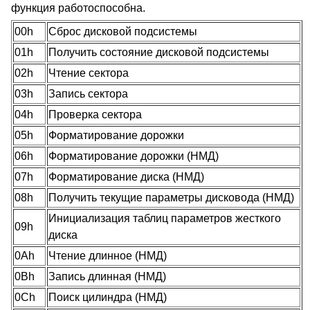
функция работоспособна.
00h
Сброс дисковой подсистемы
01h
Получить состояние дисковой подсистемы
02h
Чтение сектора
03h
Запись сектора
04h
Проверка сектора
05h
Форматирование дорожки
06h
Форматирование дорожки (НМД)
07h
Форматирование диска (НМД)
08h
Получить текущие параметры дисковода (НМД)
Инициализация таблиц параметров жесткого
09h
диска
0Ah
Чтение длинное (НМД)
0Bh
Запись длинная (НМД)
0Ch
Поиск цилиндра (НМД)