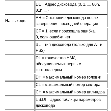
DL = Адрес дисковода (0, 1, ..., 80h,
81h, ...)
AH = Состояние дисковода после
На выходе:
завершения последней операции
CF = 1, если произошла ошибка,
0, если ошибки нет
BL = тип дисковода (только для AT и
PS2)
DL = количество НМД,
обслуживаемых первым
контроллером
DH = максимальный номер головки
CL = максимальный номер сектора
CH = максимальный номер цилиндра
ES:DI = адрес таблицы параметров
дисковода