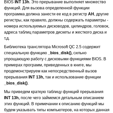
BIOS
INT 13h
. Это прерывание выполняет множество
функций. Для вызова определенной функции
программа должна занести ее код в регистр
AH
, другие
регистры, как правило, должны содержать параметры -
номера используемых дисководов, цилиндров, головок,
адреса таблиц параметров дискеты и жесткого диска и
т.д.
Библиотека транслятора Microsoft QC 2.5 содержит
специальную функцию
_bios_disk(),
сильно
упрощающую работу с дисковыми функциями BIOS. В
примерах программ, приведенных в книге, мы
продемонстрируем как непосредственный вызов
прерывания
INT 13h,
так и использование функции
_bios_disk()
.
Мы приведем краткую таблицу функций прерывания
INT 13h,
после чего займемся детальным описанием
этих функций. В примечании к описанию функций мы
будем указывать типы компьютеров, на которых данная