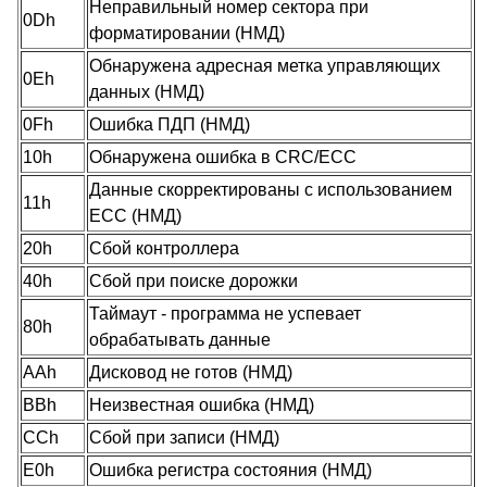
Неправильный номер сектора при
0Dh
форматировании (НМД)
Обнаружена адресная метка управляющих
0Eh
данных (НМД)
0Fh
Ошибка ПДП (НМД)
10h
Обнаружена ошибка в CRC/ECC
Данные скорректированы с использованием
11h
ECC (НМД)
20h
Сбой контроллера
40h
Сбой при поиске дорожки
Таймаут - программа не успевает
80h
обрабатывать данные
AAh
Дисковод не готов (НМД)
BBh
Неизвестная ошибка (НМД)
CCh
Сбой при записи (НМД)
E0h
Ошибка регистра состояния (НМД)