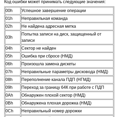
Код ошибки может принимать следующие значения:
00h
Успешное завершение операции
01h
Неправильная команда
02h
Не найдена адресная метка
Попытка записи на диск, защищенный от
03h
записи
04h
Сектор не найден
05h
Ошибка при сбросе (НМД)
06h
Произошла замена дискеты
07h
Неправильные параметры дисковода (НМД)
08h
Переполнение канала ПДП (НГМД)
09h
Переход за границу 64К при работе с ПДП
0Ah
Обнаружен плохой сектор (НМД)
0Bh
Обнаружена плохая дорожка (НМД)
0Ch
Неправильный номер дорожки