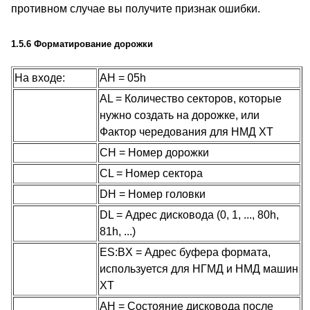
противном случае вы получите признак ошибки.
1.5.6 Форматирование дорожки
На входе:
AH = 05h
AL = Количество секторов, которые
нужно создать на дорожке, или
Фактор чередования для НМД XT
CH = Номер дорожки
CL = Номер сектора
DH = Номер головки
DL = Адрес дисковода (0, 1, ..., 80h,
81h, ...)
ES:BX = Адрес буфера формата,
используется для НГМД и НМД машин
XT
AH = Состояние дисковода после