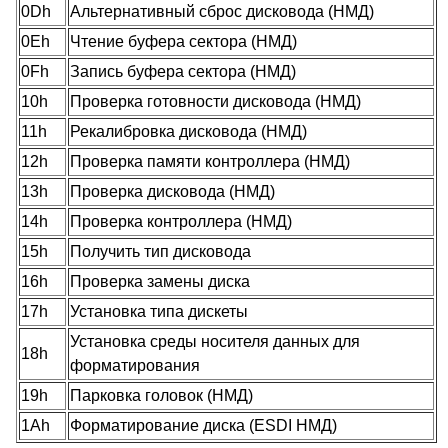
0Dh
Альтернативный сброс дисковода (НМД)
0Eh
Чтение буфера сектора (НМД)
0Fh
Запись буфера сектора (НМД)
10h
Проверка готовности дисковода (НМД)
11h
Рекалибровка дисковода (НМД)
12h
Проверка памяти контроллера (НМД)
13h
Проверка дисковода (НМД)
14h
Проверка контроллера (НМД)
15h
Получить тип дисковода
16h
Проверка замены диска
17h
Установка типа дискеты
Установка среды носителя данных для
18h
форматирования
19h
Парковка головок (НМД)
1Ah
Форматирование диска (ESDI НМД)