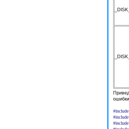
_DISK
_DISK
Привед
ошибки
#include
#include
#include