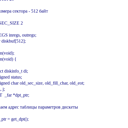
азмера сектора - 512 байт

 SEC_SIZE 2

GS inregs, outregs;

 diskbuf[512];

n(void);

n(void) {

ruct diskinfo_t di;

signed status;

nsigned char old_sec_size, old_fill_char, old_eot;

, j;

PT  _far *dpt_ptr;

чаем адрес таблицы параметров дискеты

t_ptr = get_dpt();
