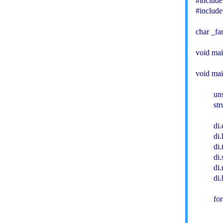
#include
#include 
char _far
void mai
void mai
         u
         s
         di
         di
         di
         di
         d
         d
         f
         
           