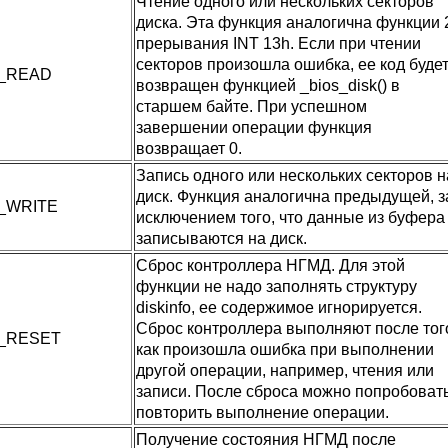
Чтение одного или нескольких секторов
диска. Эта функция аналогична функции 
прерывания INT 13h. Если при чтении
секторов произошла ошибка, ее код буде
K_READ
возвращен функцией _bios_disk() в
старшем байте. При успешном
завершении операции функция
возвращает 0.
Запись одного или нескольких секторов н
диск. Функция аналогична предыдущей, з
_WRITE
исключением того, что данные из буфера
записываются на диск.
Сброс контроллера НГМД. Для этой
функции не надо заполнять структуру
diskinfo, ее содержимое игнорируется.
Сброс контроллера выполняют после тог
K_RESET
как произошла ошибка при выполнении
другой операции, например, чтения или
записи. После сброса можно попробоват
повторить выполнение операции.
Получение состояния НГМД после