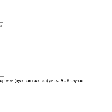
и
рожки (нулевая головка) диска
А:
. В случае