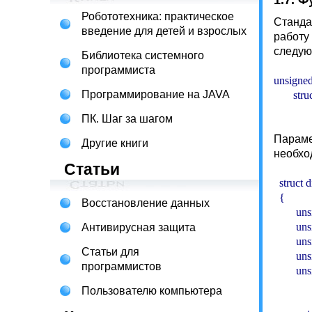
1.7. Ф
Робототехника: практическое
Станда
введение для детей и взрослых
работу
следую
Библиотека системного
программиста
unsigned
Программирование на JAVA
ПК. Шаг за шагом
Параме
Другие книги
необхо
Статьи
  struct d
  {

Восстановление данных
        u
        u
Антивирусная защита
        u
Статьи для
        
программистов
        
          
Пользователю компьютера
         