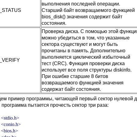
выполнения последней операции.
_STATUS
Старший байт возвращаемого функцией
bios_disk() значения содержит байт
состояния.
Проверка диска. С помощью этой функци
можно убедиться в том, что указанные
сектора существуют и могут быть
прочитаны в память. Дополнительно
выполняется циклический избыточный
_VERIFY
тест (CRC). Функция проверки диска
использует все поля структуры diskinfo.
При ошибке старшие 8 битов
возвращаемого функцией значения
содержат байт состояния.
ем пример программы, читающей первый сектор нулевой до
 программа пытается прочесть сектор три раза:
 <stdio.h>

 <conio.h>

 <bios.h>
