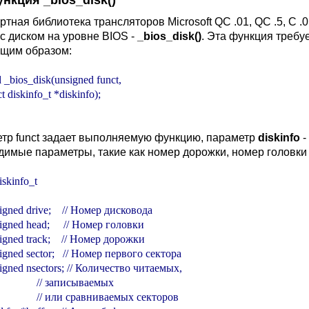
ункция _bios_disk()
ртная библиотека трансляторов Microsoft QC .01, QC .5, C
 с диском на уровне BIOS -
_bios_disk()
. Эта функция треб
щим образом:
 _bios_disk(unsigned funct,

тр funct задает выполняемую функцию, параметр
diskinfo
-
димые параметры, такие как номер дорожки, номер головки и
iskinfo_t

nsigned drive;    // Номер дисковода

nsigned head;     // Номер головки

nsigned track;    // Номер дорожки

unsigned sector;   // Номер первого сектора

unsigned nsectors; // Количество читаемых,

                 // записываемых

                  // или сравниваемых секторов
