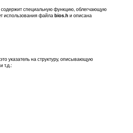
 .0 содержит специальную функцию, облегчающую
ует использования файла
bios.h
и описана
 это указатель на структуру, описывающую
 т.д.: