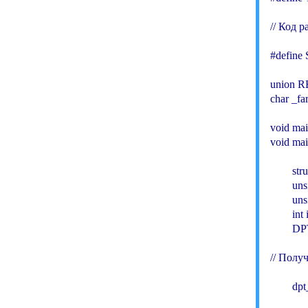
// Код р
#define
union RE
char _far
void mai
void mai
        st
        un
        u
        int i
        D
// Полу
        dp