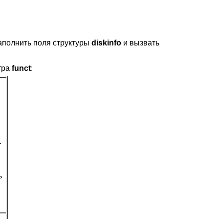
аполнить поля структуры
diskinfo
и вызвать
тра
funct
:
.
r
ь