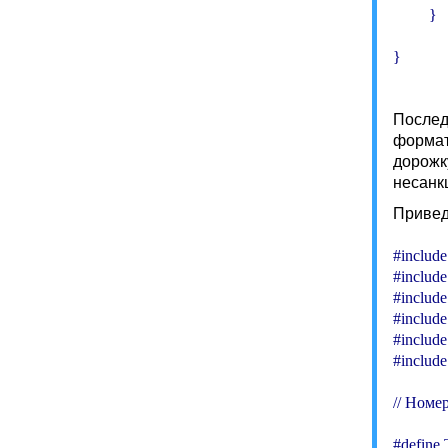
         }

Послед
формат
дорожк
несанк
Привед
#include
#include
#include
#include 
#include
#include
// Номе
#define