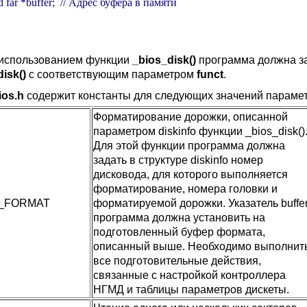
oid far *buffer;  // Адрес буфера в памяти

использованием функции
_bios_disk()
программа должна з
isk()
с соответствующим параметром
funct
.
ios.h
содержит константы для следующих значений параме
Форматирование дорожки, описанной
параметром diskinfo функции _bios_disk()
Для этой функции программа должна
задать в структуре diskinfo номер
дисковода, для которого выполняется
форматирование, номера головки и
K_FORMAT
форматируемой дорожки. Указатель buffe
программа должна установить на
подготовленный буфер формата,
описанный выше. Необходимо выполнит
все подготовительные действия,
связанные с настройкой контроллера
НГМД и таблицы параметров дискеты.