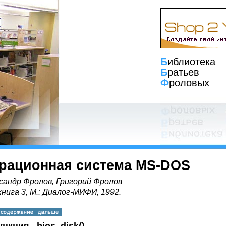
Б
иблиотека
Б
ратьев
Ф
роловых
рационная система MS-DOS
сандр Фролов, Григорий Фролов
книга 3, М.: Диалог-МИФИ, 1992.