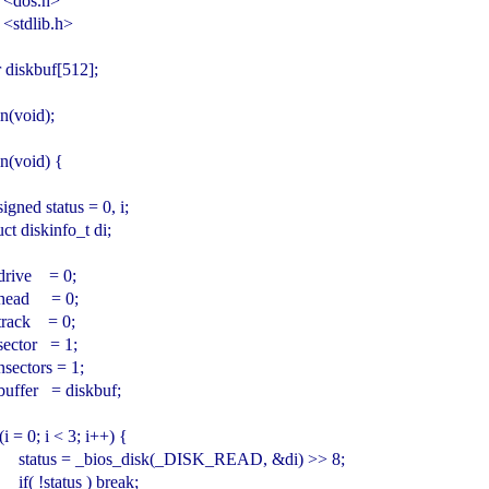
 <dos.h>

<stdlib.h>

 diskbuf[512];

n(void);

n(void) {

nsigned status = 0, i;

truct diskinfo_t di;

.drive    = 0;

.head     = 0;

.track    = 0;

.sector   = 1;

i.nsectors = 1;

i.buffer   = diskbuf;

or(i = 0; i < 3; i++) {

         status = _bios_disk(_DISK_READ, &di) >> 8;

       if( !status ) break;
