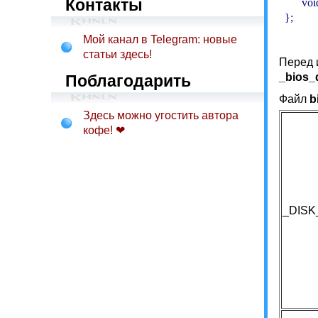
Контакты
        v
Мой канал в Telegram: новые
статьи здесь!
Перед 
_bios_d
Поблагодарить
Файл
b
Здесь можно угостить автора
кофе! ❤
_DIS