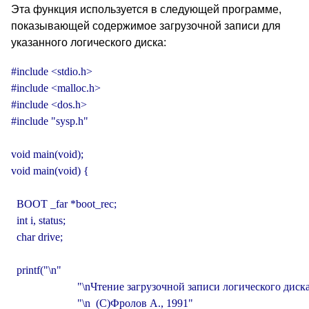
Эта функция используется в следующей программе,
показывающей содержимое загрузочной записи для
указанного логического диска:
#include <stdio.h>

#include <malloc.h>

#include <dos.h>

#include "sysp.h"

void main(void);

void main(void) {

  BOOT _far *boot_rec;

  int i, status;

  char drive;

  printf("\n"

                        "\nЧтение загрузочной записи логического диска
                        "\n  (C)Фролов А., 1991"
