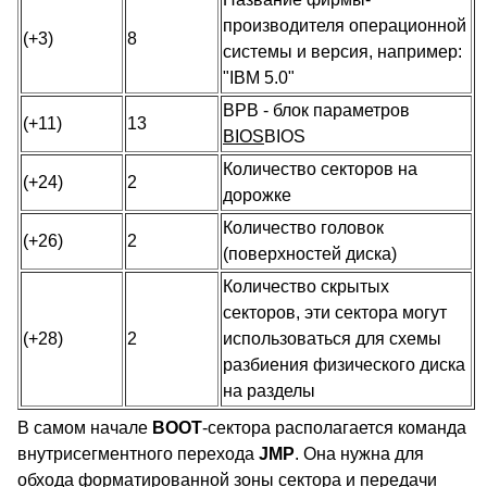
производителя операционной
(+3)
8
системы и версия, например:
"IBM 5.0"
BPB - блок параметров
(+11)
13
BIOS
BIOS
Количество секторов на
(+24)
2
дорожке
Количество головок
(+26)
2
(поверхностей диска)
Количество скрытых
секторов, эти сектора могут
(+28)
2
использоваться для схемы
разбиения физического диска
на разделы
В самом начале
BOOT
-сектора располагается команда
внутрисегментного перехода
JMP
. Она нужна для
обхода форматированной зоны сектора и передачи