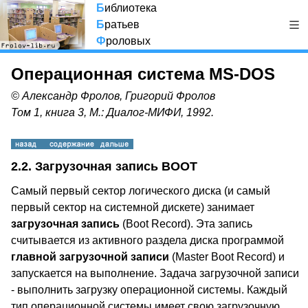
Б
иблиотека
Б
ратьев
Ф
роловых
Операционная система MS-DOS
© Александр Фролов, Григорий Фролов
Том 1, книга 3, М.: Диалог-МИФИ, 1992.
2.2. Загрузочная запись BOOT
Самый первый сектор логического диска (и самый
первый сектор на системной дискете) занимает
загрузочная запись
(Boot Record). Эта запись
считывается из активного раздела диска программой
главной загрузочной записи
(Master Boot Record) и
запускается на выполнение. Задача загрузочной записи
- выполнить загрузку операционной системы. Каждый
тип операционной системы имеет свою загрузочную