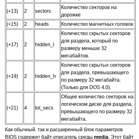
Количество секторов на
(+13)
2
sectors
дорожке
(+15)
2
heads
Количество магнитных головок
Количество скрытых секторов
для раздела, который по
(+17)
2
hidden_l
размеру меньше 32
мегабайтов.
Количество скрытых секторов
для раздела, превышающего
(+19)
2
hidden_h
по размеру 32 мегабайта.
(Только для DOS 4.0).
Общее количество секторов на
логическом диске для раздела,
(+21)
4
tot_secs
превышающего по размеру 32
мегабайта.
Как обычный, так и расширенный блок параметров
BIOS содержит байт-описатель среды
media
. Этот байт