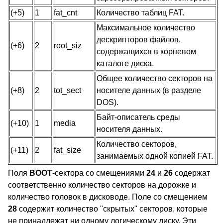
(+5)
1
fat_cnt
Количество таблиц FAT.
Максимальное количество
дескрипторов файлов,
(+6)
2
root_siz
содержащихся в корневом
каталоге диска.
Общее количество секторов на
(+8)
2
tot_sect
носителе данных (в разделе
DOS).
Байт-описатель среды
(+10)
1
media
носителя данных.
Количество секторов,
(+11)
2
fat_size
занимаемых одной копией FAT.
Поля
BOOT
-сектора со смещениями
24
и
26
содержат
соответственно количество секторов на дорожке и
количество головок в дисководе. Поле со смещением
28
содержит количество "скрытых" секторов, которые
не принадлежат ни одному логическому диску. Эти