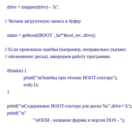
  drive = toupper(drive) - 'A';

// Читаем загрузочную запись в буфер

  status = getboot((BOOT _far*)boot_rec, drive);

// Если произошла ошибка (например, неправильно указано

// обозначение диска), завершаем работу программы

  if(status) {

                printf("\nОшибка при чтении BOOT-сектора");

                exit(-1);

  }

  printf("\nСодержимое BOOT-сектора для диска %c",drive+'A');

  printf("\n"

                        "\nOEM - название фирмы и версия DOS - ");
