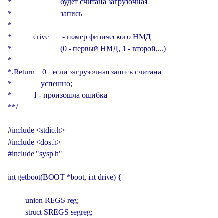
*                         будет считана загрузочная

*                         запись

*

*           drive       - номер физического НМД

*                         (0 - первый НМД, 1 - второй,...)

*

*.Return    0 - если загрузочная запись считана

*               успешно;

*           1 - произошла ошибка

**/

#include <stdio.h>

#include <dos.h>

#include "sysp.h"

int getboot(BOOT *boot, int drive) {

         union REGS reg;

         struct SREGS segreg;
