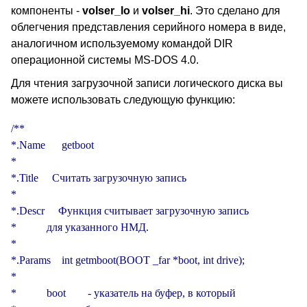
компоненты -
volser_lo
и
volser_hi
. Это сделано для
облегчения представления серийного номера в виде,
аналогичном используемому командой DIR
операционной системы MS-DOS 4.0.
Для чтения загрузочной записи логического диска вы
можете использовать следующую функцию:
/**

*.Name      getboot

*

*.Title     Считать загрузочную запись

*

*.Descr     Функция считывает загрузочную запись

*           для указанного НМД.

*

*.Params    int getmboot(BOOT _far *boot, int drive);

*

*           boot        - указатель на буфер, в который
