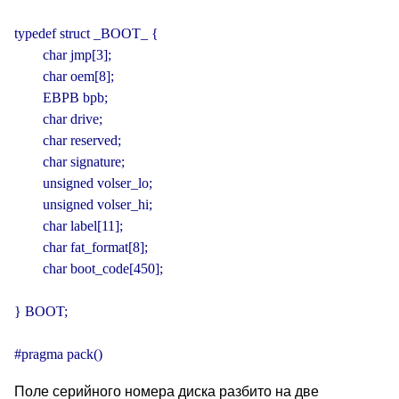
typedef struct _BOOT_ {

        char jmp[3];

        char oem[8];

        EBPB bpb;

        char drive;

        char reserved;

        char signature;

        unsigned volser_lo;

        unsigned volser_hi;

        char label[11];

        char fat_format[8];

        char boot_code[450];

} BOOT;

#pragma pack()
Поле серийного номера диска разбито на две