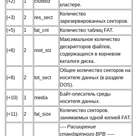
(+2)
1
clustsiz
кластере.
Количество
(+3)
2
res_sect
зарезервированных секторов.
(+5)
1
fat_cnt
Количество таблиц FAT.
Максимальное количество
дескрипторов файлов,
(+6)
2
root_siz
содержащихся в корневом
каталоге диска.
Общее количество секторов на
(+8)
2
tot_sect
носителе данных (в разделе
DOS).
Байт-описатель среды
(+10)
1
media
носителя данных.
Количество секторов,
(+11)
2
fat_size
занимаемых одной копией FAT.
---- Расширение
стандартного BPB -----