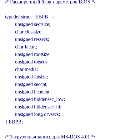
/* Расширенный блок параметров BIOS */

typedef struct _EBPB_ {

        unsigned sectsize;

        char clustsize;

        unsigned ressecs;

        char fatcnt;

        unsigned rootsize;

        unsigned totsecs;

        char media;

        unsigned fatsize;

        unsigned seccnt;

        unsigned headcnt;

        unsigned hiddensec_low;

        unsigned hiddensec_hi;

        unsigned long drvsecs;

} EBPB;

/* Загрузочная запись для MS-DOS 4.01 */
