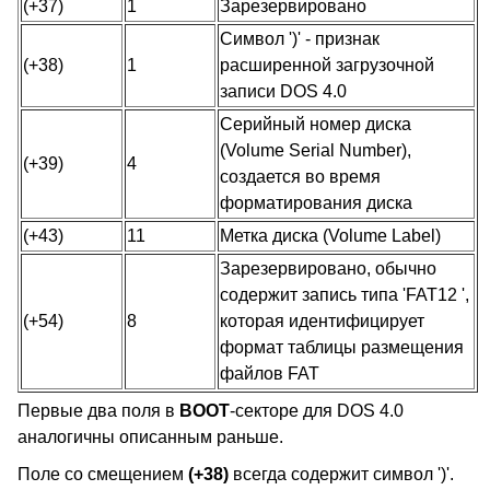
(+37)
1
Зарезервировано
Символ ')' - признак
(+38)
1
расширенной загрузочной
записи DOS 4.0
Серийный номер диска
(Volume Serial Number),
(+39)
4
создается во время
форматирования диска
(+43)
11
Метка диска (Volume Label)
Зарезервировано, обычно
содержит запись типа 'FAT12 ',
(+54)
8
которая идентифицирует
формат таблицы размещения
файлов FAT
Первые два поля в
BOOT
-секторе для DOS 4.0
аналогичны описанным раньше.
Поле со смещением
(+38)
всегда содержит символ ')'.