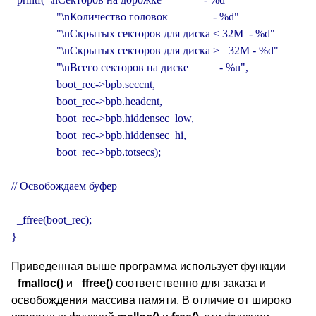
                "\nКоличество головок                - %d"

                "\nСкрытых секторов для диска < 32M  - %d"

                "\nСкрытых секторов для диска >= 32M - %d"

                "\nВсего секторов на диске           - %u",

                boot_rec->bpb.seccnt,

                boot_rec->bpb.headcnt,

                boot_rec->bpb.hiddensec_low,

                boot_rec->bpb.hiddensec_hi,

                boot_rec->bpb.totsecs);

// Освобождаем буфер

  _ffree(boot_rec);

}
Приведенная выше программа использует функции
_fmalloc()
и
_ffree()
соответственно для заказа и
освобождения массива памяти. В отличие от широко