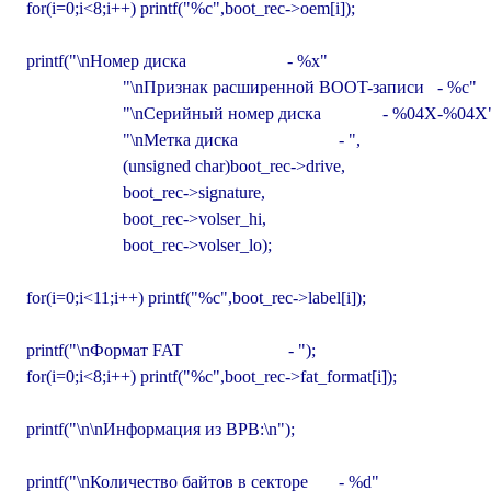
  for(i=0;i<8;i++) printf("%c",boot_rec->oem[i]);

  printf("\nНомер диска                       - %x"

                        "\nПризнак расширенной BOOT-записи   - %c"

                        "\nСерийный номер диска              - %04X-%04X"
                        "\nМетка диска                       - ",

                        (unsigned char)boot_rec->drive,

                        boot_rec->signature,

                        boot_rec->volser_hi,

                        boot_rec->volser_lo);

  for(i=0;i<11;i++) printf("%c",boot_rec->label[i]);

  printf("\nФормат FAT                        - ");

  for(i=0;i<8;i++) printf("%c",boot_rec->fat_format[i]);

  printf("\n\nИнформация из BPB:\n");

  printf("\nКоличество байтов в секторе       - %d"
