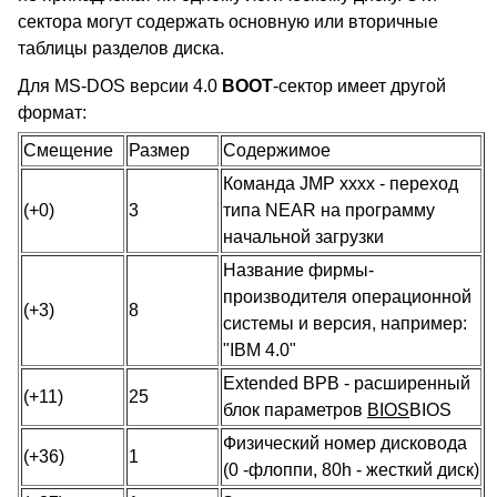
сектора могут содержать основную или вторичные
таблицы разделов диска.
Для MS-DOS версии 4.0
BOOT
-сектор имеет другой
формат:
Смещение
Размер
Содержимое
Команда JMP xxxx - переход
(+0)
3
типа NEAR на программу
начальной загрузки
Название фирмы-
производителя операционной
(+3)
8
системы и версия, например:
"IBM 4.0"
Extended BPB - расширенный
(+11)
25
блок параметров
BIOS
BIOS
Физический номер дисковода
(+36)
1
(0 -флоппи, 80h - жесткий диск)