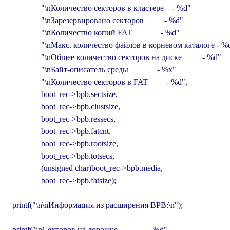
                "\nКоличество секторов в кластере    - %d"

                "\nЗарезервировано секторов          - %d"

                "\nКоличество копий FAT              - %d"

                "\nМакс. количество файлов в корневом каталоге - %d
                "\nОбщее количество секторов на диске          - %d"

                "\nБайт-описатель среды              - %x"

                "\nКоличество секторов в FAT         - %d",

                boot_rec->bpb.sectsize,

                boot_rec->bpb.clustsize,

                boot_rec->bpb.ressecs,

                boot_rec->bpb.fatcnt,

                boot_rec->bpb.rootsize,

                boot_rec->bpb.totsecs,

                (unsigned char)boot_rec->bpb.media,

                boot_rec->bpb.fatsize);

  printf("\n\nИнформация из расширения BPB:\n");

  printf("\nСекторов на дорожке               - %d"
