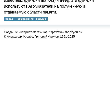
известных функций
malloc()
и
free()
, эти функции
используют
FAR
-указатели на полученную и
отдаваемую области памяти.
Создание интернет-магазинов: https://www.shop2you.ru/
© Александр Фролов, Григорий Фролов, 1991-2025