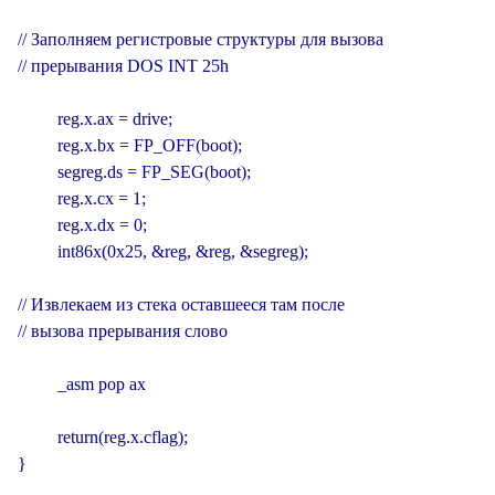
// Заполняем регистровые структуры для вызова

// прерывания DOS INT 25h

         reg.x.ax = drive;

         reg.x.bx = FP_OFF(boot);

         segreg.ds = FP_SEG(boot);

         reg.x.cx = 1;

         reg.x.dx = 0;

         int86x(0x25, &reg, &reg, &segreg);

// Извлекаем из стека оставшееся там после

// вызова прерывания слово

         _asm pop ax

         return(reg.x.cflag);

}