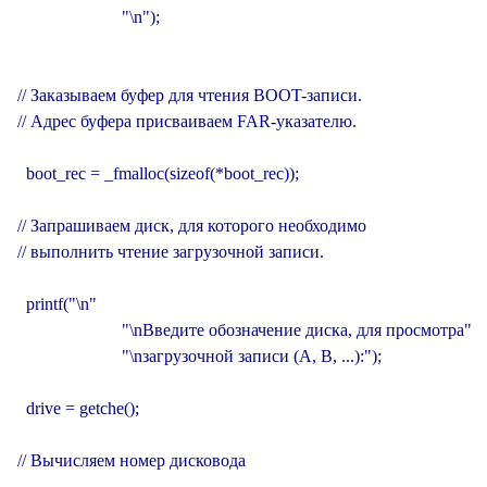
                        "\n");

// Заказываем буфер для чтения BOOT-записи.

// Адрес буфера присваиваем FAR-указателю.

  boot_rec = _fmalloc(sizeof(*boot_rec));

// Запрашиваем диск, для которого необходимо

// выполнить чтение загрузочной записи.

  printf("\n"

                        "\nВведите обозначение диска, для просмотра"

                        "\nзагрузочной записи (A, B, ...):");

  drive = getche();

// Вычисляем номер дисковода
