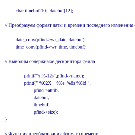
         char timebuf[10], datebuf[12];

// Преобразуем формат даты и времени последнего изменения 
         date_conv(pfind->wr_date, datebuf);

         time_conv(pfind->wr_time, timebuf);

// Выводим содержимое дескриптора файла

                printf("\n%-12s",pfind->name);

                printf(" %02X    %8s  %8s %8ld ",

                        pfind->attrib,

                        datebuf,

                        timebuf,

                        pfind->size);

}

// Функция преобразования формата времени
