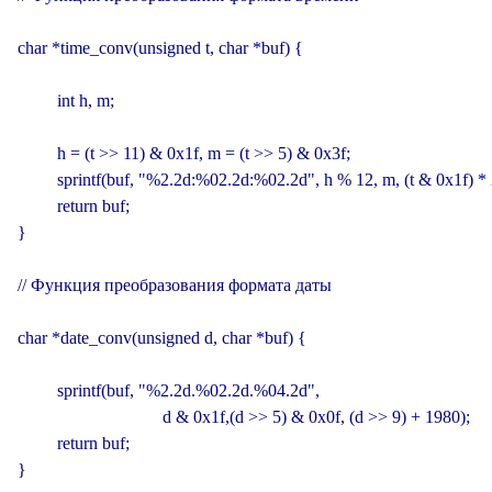
char *time_conv(unsigned t, char *buf) {

         int h, m;

         h = (t >> 11) & 0x1f, m = (t >> 5) & 0x3f;

         sprintf(buf, "%2.2d:%02.2d:%02.2d", h % 12, m, (t & 0x1f) * 2
         return buf;

}

// Функция преобразования формата даты

char *date_conv(unsigned d, char *buf) {

         sprintf(buf, "%2.2d.%02.2d.%04.2d",

                                 d & 0x1f,(d >> 5) & 0x0f, (d >> 9) + 1980);

         return buf;

}