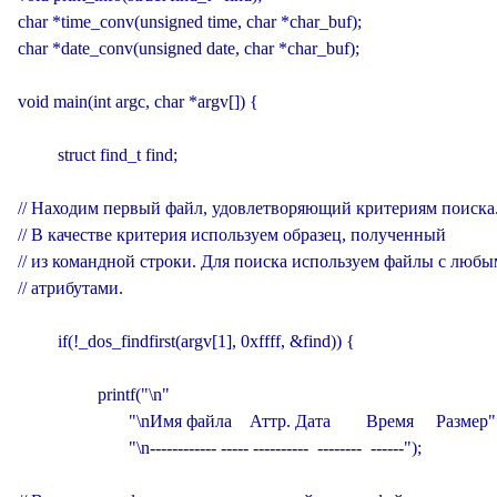
char *time_conv(unsigned time, char *char_buf);

char *date_conv(unsigned date, char *char_buf);

void main(int argc, char *argv[]) {

         struct find_t find;

// Находим первый файл, удовлетворяющий критериям поиска.
// В качестве критерия используем образец, полученный

// из командной строки. Для поиска используем файлы с любы
// атрибутами.

         if(!_dos_findfirst(argv[1], 0xffff, &find)) {

                  printf("\n"

                         "\nИмя файла    Аттр. Дата        Время     Размер"

                         "\n------------ ----- ----------  --------  ------");
