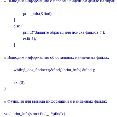
// Выводим информацию о первом найденном файле на экран

                  print_info(&find);

         }

         else {

                  printf("Задайте образец для поиска файлов !");

                  exit(-1);

         }

// Выводим информацию об остальных найденных файлах

         while(!_dos_findnext(&find)) print_info( &find );

         exit(0);

}

// Функция для вывода информации о найденных файлах

void print_info(struct find_t *pfind) {
