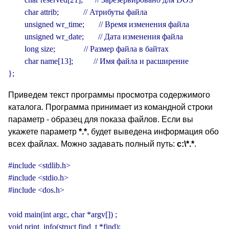
        char attrib;            // Атрибуты файла

        unsigned wr_time;       // Время изменения файла

        unsigned wr_date;       // Дата изменения файла

        long size;              // Размер файла в байтах

        char name[13];          // Имя файла и расширение

};
Приведем текст программы просмотра содержимого
каталога. Программа принимает из командной строки
параметр - образец для показа файлов. Если вы
укажете параметр
*.*
, будет выведена информация обо
всех файлах. Можно задавать полный путь:
c:\*.*
.
#include <stdlib.h>

#include <stdio.h>

#include <dos.h>

void main(int argc, char *argv[]) ;

void print_info(struct find_t *find);
