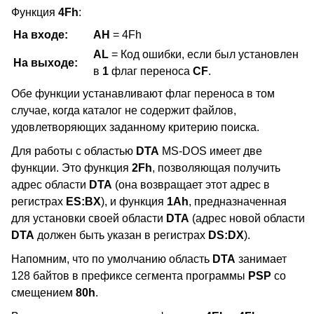
Функция
4Fh
:
На входе:
AH
= 4Fh
AL
= Код ошибки, если был установлен
На выходе:
в
1
флаг переноса
CF
.
Обе функции устанавливают флаг переноса в том
случае, когда каталог не содержит файлов,
удовлетворяющих заданному критерию поиска.
Для работы с областью
DTA
MS-DOS имеет две
функции. Это функция
2Fh
, позволяющая получить
адрес области
DTA
(она возвращает этот адрес в
регистрах
ES:BX
), и функция
1Ah
, предназначенная
для установки своей области
DTA
(адрес новой области
DTA
должен быть указан в регистрах
DS:DX
).
Напомним, что по умолчанию область
DTA
занимает
128 байтов в префиксе сегмента программы
PSP
со
смещением
80h
.