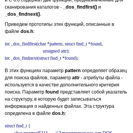
сканирования каталогов -
_dos_findfirst()
и
_dos_findnext()
.
Приведем прототипы этих функций, описанные в
файле
dos.h
:
int _dos_findfirst(char *pattern, struct find_t *found,

                                unsigned attr);

int _dos_findnext(struct find_t *found);
В этих функциях параметр
pattern
определяет образец
для поиска файлов, параметр
attr
- атрибуты файла -
используется в качестве дополнительного критерия
поиска. Параметр
found
представляет собой указатель
на структуру, в которую будет записываться
информация о найденных файлах. Эта структура
определена в файле
dos.h
:
struct find_t {

        char reserved[21];      // Зарезервировано для DOS
