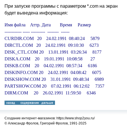
При запуске программы с параметром *.com на экран
будет выведена информация:
Имя файла    Аттр. Дата        Время     Размер

------------ ----- ----------  --------  ------

CURDIR.COM   20    24.02.1991  08:40:24     5879 

DIRCTL.COM   20    24.02.1991  09:10:30     6273 

DISK_CTL.COM 20    13.01.1991  03:26:34     8177 

DISKA.COM    20    19.01.1991  10:08:58       27 

DISKB.COM    20    04.02.1991  08:57:34     6186 

DISKINFO.COM 20    24.02.1991  04:08:42     6075 

DISKSHOW.COM 20    31.01.1991  09:48:34     6989 

PARTSHOW.COM 20    07.02.1991  06:12:02     7357 

DIRM.COM     20    26.02.1991  11:59:50     6346 
Создание интернет-магазинов: https://www.shop2you.ru/
© Александр Фролов, Григорий Фролов, 1991-2025