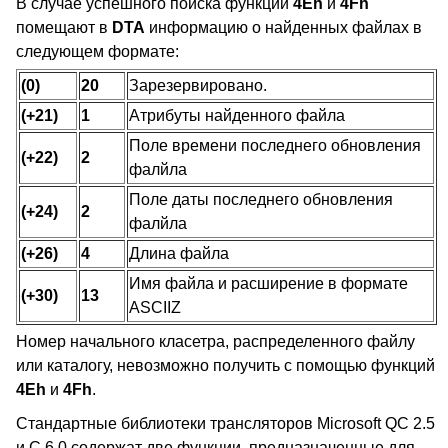
В случае успешного поиска функции
4Eh
и
4Fh
помещают в
DTA
информацию о найденных файлах в
следующем формате:
(0)
20
Зарезервировано.
(+21)
1
Атрибуты найденного файла
Поле времени последнего обновления
(+22)
2
фалйла
Поле даты последнего обновления
(+24)
2
фалйла
(+26)
4
Длина файла
Имя файла и расширение в формате
(+30)
13
ASCIIZ
Номер начального класетра, распределенного файлу
или каталогу, невозможно получить с помощью функций
4Eh
и
4Fh
.
Стандартные библиотеки трансляторов Microsoft QC 2.5
и C 6.0 содержат две функции, предназначенные для