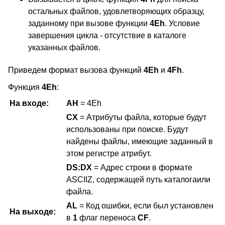
остальных файлов, удовлетворяющих образцу,
заданному при вызове функции
4Eh
. Условие
завершения цикла - отсутствие в каталоге
указанных файлов.
Приведем формат вызова функций
4Eh
и
4Fh
.
Функция
4Eh
:
На входе:
AH
= 4Eh
CX
= Атрибуты файла, которые будут
использованы при поиске. Будут
найдены файлы, имеющие заданный в
этом регистре атрибут.
DS:DX
= Адрес строки в формате
ASCIIZ, содержащей путь каталогаили
файла.
AL
= Код ошибки, если был установлен
На выходе:
в
1
флаг переноса
CF
.