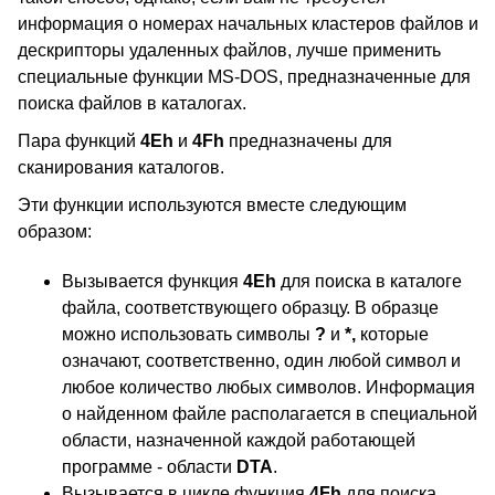
информация о номерах начальных кластеров файлов и
дескрипторы удаленных файлов, лучше применить
специальные функции MS-DOS, предназначенные для
поиска файлов в каталогах.
Пара функций
4Eh
и
4Fh
предназначены для
сканирования каталогов.
Эти функции используются вместе следующим
образом:
Вызывается функция
4Eh
для поиска в каталоге
файла, соответствующего образцу. В образце
можно использовать символы
?
и
*,
которые
означают, соответственно, один любой символ и
любое количество любых символов. Информация
о найденном файле располагается в специальной
области, назначенной каждой работающей
программе - области
DTA
.
Вызывается в цикле функция
4Fh
для поиска