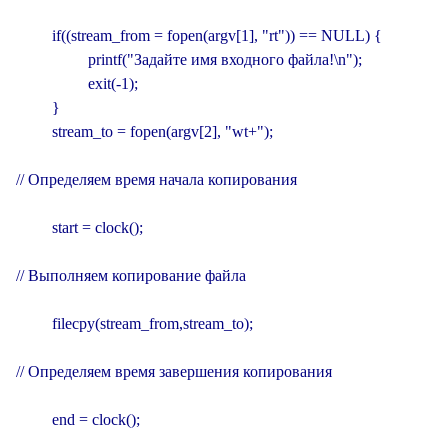
         if((stream_from = fopen(argv[1], "rt")) == NULL) {

                  printf("Задайте имя входного файла!\n");

                  exit(-1);

         }

         stream_to = fopen(argv[2], "wt+");

// Определяем время начала копирования

         start = clock();

// Выполняем копирование файла

         filecpy(stream_from,stream_to);

// Определяем время завершения копирования

         end = clock();
