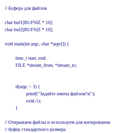
// Буфера для файлов

char buf1[BUFSIZ * 10];

char buf2[BUFSIZ * 10];

void main(int argc, char *argv[]) {

         time_t start, end;

         FILE *stream_from, *stream_to;

         if(argc < 3) {

                  printf("Задайте имена файлов!\n");

                  exit(-1);

         }

// Открываем файлы и используем для копирования

// буфер стандартного размера
