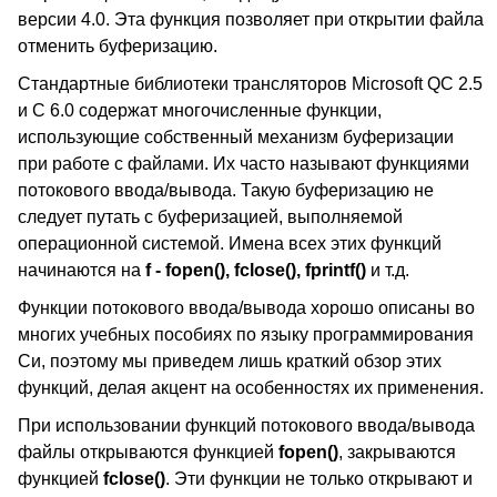
версии 4.0. Эта функция позволяет при открытии файла
отменить буферизацию.
Стандартные библиотеки трансляторов Microsoft QC 2.5
и C 6.0 содержат многочисленные функции,
использующие собственный механизм буферизации
при работе с файлами. Их часто называют функциями
потокового ввода/вывода. Такую буферизацию не
следует путать с буферизацией, выполняемой
операционной системой. Имена всех этих функций
начинаются на
f - fopen(), fclose(), fprintf()
и т.д.
Функции потокового ввода/вывода хорошо описаны во
многих учебных пособиях по языку программирования
Си, поэтому мы приведем лишь краткий обзор этих
функций, делая акцент на особенностях их применения.
При использовании функций потокового ввода/вывода
файлы открываются функцией
fopen()
, закрываются
функцией
fclose()
. Эти функции не только открывают и