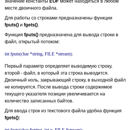
значение константы
EOF
может находиться в любом
месте двоичного файла.
Для работы со строками предназначены функции
fputs()
и
fgets()
.
Функция
fputs()
предназначена для вывода строки в
файл, открытый потоком:
int fputs(char *string, FILE *stream);
Первый параметр определяет выводимую строку,
второй - файл, в который эта строка выводится.
Двоичный ноль, закрывающий строку, в выходной файл
не копируется. После вывода строки содержимое
текущего указателя позиции увеличивается на
количество записанных байтов.
Для ввода строк из текстового файла удобна функция
fgets():
int fgets(char *string, int n, FILE *stream);