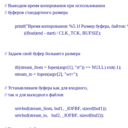
// Выводим время копирования при использовании

// буферов стандартного размера

         printf("Время копирования: %5.1f Размер буфера, байтов: 
                 ((float)end - start) / CLK_TCK, BUFSIZ);

// Задаем свой буфер большего размера

         if((stream_from = fopen(argv[1], "rt")) == NULL) exit(-1);

         stream_to = fopen(argv[2], "wt+");

// Устанавливаем буфера как для входного,

// так и для выходного файлов

         setvbuf(stream_from, buf1, _IOFBF, sizeof(buf1));

         setvbuf(stream_to,   buf2, _IOFBF, sizeof(buf2));
