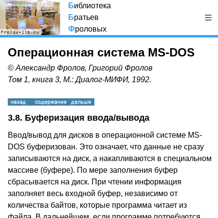
Б
иблиотека
Б
ратьев
Ф
роловых
Операционная система MS-DOS
© Александр Фролов, Григорий Фролов
Том 1, книга 3, М.: Диалог-МИФИ, 1992.
3.8. Буферизация ввода/вывода
Ввод/вывод для дисков в операционной системе MS-
DOS буферизован. Это означает, что данные не сразу
записываются на диск, а накапливаются в специальном
массиве (буфере). По мере заполнения буфер
сбрасывается на диск. При чтении информация
заполняет весь входной буфер, независимо от
количества байтов, которые программа читает из
файла. В дальнейшем, если программе потребуются