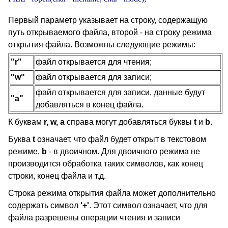
Первый параметр указывает на строку, содержащую
путь открываемого файла, второй - на строку режима
открытия файла. Возможны следующие режимы:
"r"
файл открывается для чтения;
"w"
файл открывается для записи;
файл открывается для записи, данные будут
"a"
добавляться в конец файла.
К буквам
r, w, a
справа могут добавляться буквы
t
и
b
.
Буква
t
означает, что файл будет открыт в текстовом
режиме,
b
- в двоичном. Для двоичного режима не
производится обработка таких символов, как конец
строки, конец файла и т.д.
Строка режима открытия файла может дополнительно
содержать символ
'+'
. Этот символ означает, что для
файла разрешены операции чтения и записи