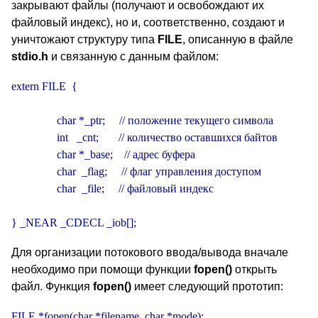
закрывают файлы (получают и освобождают их
файловый индекс), но и, соответственно, создают и
уничтожают структуру типа
FILE
, описанную в файле
stdio.h
и связанную с данным файлом:
extern FILE  {

                char *_ptr;     // положение текущего символа

                int   _cnt;       // количество оставшихся байтов

                char *_base;    // адрес буфера

                char  _flag;     // флаг управления доступом

                char  _file;     // файловый индекс

} _NEAR _CDECL _iob[];
Для организации потокового ввода/вывода вначале
необходимо при помощи функции
fopen()
открыть
файл. Функция
fopen()
имеет следующий прототип:
FILE *fopen(char *filename, char *mode);