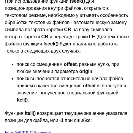
При использовании функции
fseek()
для
позиционирования внутри файлов, открытых в
текстовом режиме, необходимо учитывать особенность
обработки текстовых файлов - автоматическую замену
символа возврата каретки
CR
на пару символов:
возврат каретки
CR
и перевод строки
LF
. Для текстовых
файлов функция
fseek()
будет правильно работать
только в следующих двух случаях:
поиск со смещением
offset
, равным нулю, при
любом значении параметра
origin
;
поиск выполняется относительно начала файла,
причем в качестве смещения
offset
используется
значение, полученное специальной функцией
ftell()
.
Функция
ftell()
возвращает текущее значение указателя
позиции для файла, или
-1
при ошибке:
long ftell(FILE *stream);