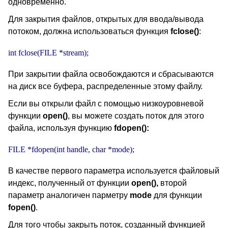
одновременно.
Для закрытия файлов, открытых для ввода/вывода
потоком, должна использоваться функция
fclose()
:
int fclose(FILE *stream);
При закрытии файла освобождаются и сбрасываются
на диск все буфера, распределенные этому файлу.
Если вы открыли файл с помощью низкоуровневой
функции
open()
, вы можете создать поток для этого
файла, используя функцию
fdopen():
FILE *fdopen(int handle, char *mode);
В качестве первого параметра используется файловый
индекс, полученный от функции
open(),
второй
параметр аналогичен парметру
mode
для функции
fopen()
.
Для того чтобы закрыть поток, созданный функцией