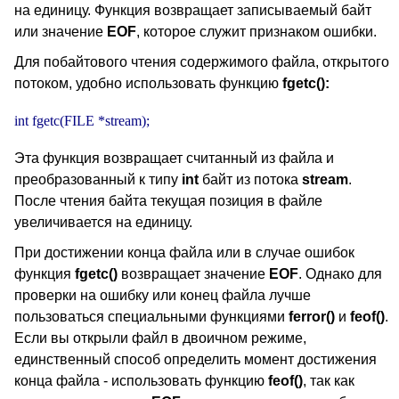
на единицу. Функция возвращает записываемый байт
или значение
EOF
, которое служит признаком ошибки.
Для побайтового чтения содержимого файла, открытого
потоком, удобно использовать функцию
fgetc():
int fgetc(FILE *stream);
Эта функция возвращает считанный из файла и
преобразованный к типу
int
байт из потока
stream
.
После чтения байта текущая позиция в файле
увеличивается на единицу.
При достижении конца файла или в случае ошибок
функция
fgetc()
возвращает значение
EOF
. Однако для
проверки на ошибку или конец файла лучше
пользоваться специальными функциями
ferror()
и
feof()
.
Если вы открыли файл в двоичном режиме,
единственный способ определить момент достижения
конца файла - использовать функцию
feof()
, так как