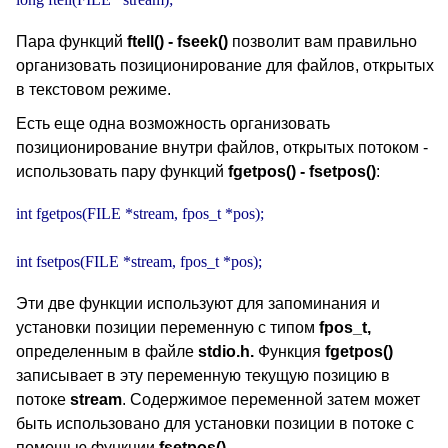
Пара функций
ftell() - fseek()
позволит вам правильно
организовать позиционирование для файлов, открытых
в текстовом режиме.
Есть еще одна возможность организовать
позиционирование внутри файлов, открытых потоком -
использовать пару функций
fgetpos() - fsetpos()
:
int fgetpos(FILE *stream, fpos_t *pos);

int fsetpos(FILE *stream, fpos_t *pos);
Эти две функции используют для запоминания и
установки позиции переменную с типом
fpos_t,
определенным в файле
stdio.h.
Функция
fgetpos()
записывает в эту переменную текущую позицию в
потоке
stream
. Содержимое переменной затем может
быть использовано для установки позиции в потоке с
помощью функции
fsetpos().