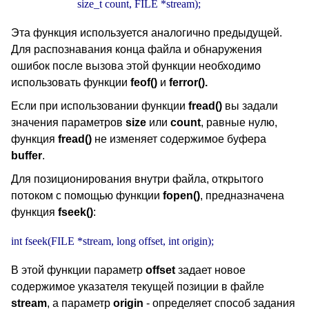
                        size_t count, FILE *stream);
Эта функция используется аналогично предыдущей.
Для распознавания конца файла и обнаружения
ошибок после вызова этой функции необходимо
использовать функции
feof()
и
ferror().
Если при использовании функции
fread()
вы задали
значения параметров
size
или
count
, равные нулю,
функция
fread()
не изменяет содержимое буфера
buffer
.
Для позиционирования внутри файла, открытого
потоком с помощью функции
fopen()
, предназначена
функция
fseek()
:
int fseek(FILE *stream, long offset, int origin);
В этой функции параметр
offset
задает новое
содержимое указателя текущей позиции в файле
stream
, а параметр
origin
- определяет способ задания