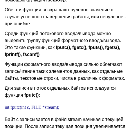
Обе эти функции возвращают нулевое значение в
случае успешного завершения работы, или ненулевое -
при ошибке.
Среди функций потокового ввода/вывода можно
выделить группу функций форматного ввода/вывода.
Это такие функции, как
fputc(), fgetc(), fputs(), fgets(),
fprintf(), fscanf()
.
Функции форматного ввода/вывода сильно облегчают
запись/чтение таких элементов данных, как отдельные
байты, текстовые строки, числа в различных форматах.
Для записи в поток отдельных байтов используется
функция
fputc():
int fputc(int c, FILE *stream);
Байт c записывается в файл stream начиная с текущей
позиции. После записи текущая позиция увеличивается