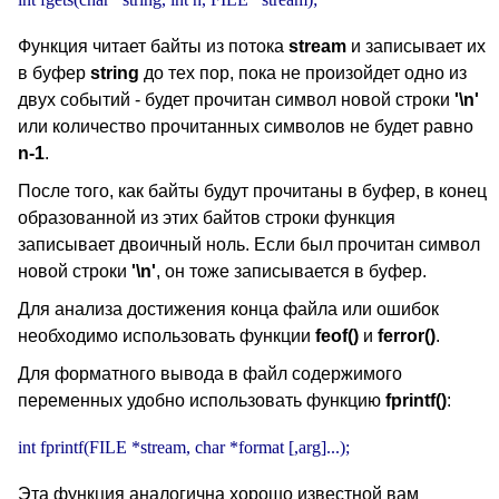
Функция читает байты из потока
stream
и записывает их
в буфер
string
до тех пор, пока не произойдет одно из
двух событий - будет прочитан символ новой строки
'\n'
или количество прочитанных символов не будет равно
n-1
.
После того, как байты будут прочитаны в буфер, в конец
образованной из этих байтов строки функция
записывает двоичный ноль. Если был прочитан символ
новой строки
'\n'
, он тоже записывается в буфер.
Для анализа достижения конца файла или ошибок
необходимо использовать функции
feof()
и
ferror()
.
Для форматного вывода в файл содержимого
переменных удобно использовать функцию
fprintf()
:
int fprintf(FILE *stream, char *format [,arg]...);
Эта функция аналогична хорошо известной вам