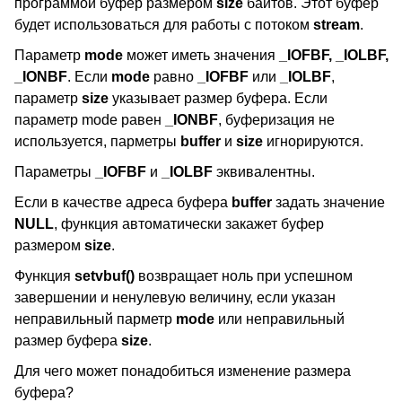
программой буфер размером
size
байтов. Этот буфер
будет использоваться для работы с потоком
stream
.
Параметр
mode
может иметь значения
_IOFBF, _IOLBF,
_IONBF
. Если
mode
равно
_IOFBF
или
_IOLBF
,
параметр
size
указывает размер буфера. Если
параметр mode равен
_IONBF
, буферизация не
используется, парметры
buffer
и
size
игнорируются.
Параметры
_IOFBF
и
_IOLBF
эквивалентны.
Если в качестве адреса буфера
buffer
задать значение
NULL
, функция автоматически закажет буфер
размером
size
.
Функция
setvbuf()
возвращает ноль при успешном
завершении и ненулевую величину, если указан
неправильный парметр
mode
или неправильный
размер буфера
size
.
Для чего может понадобиться изменение размера
буфера?