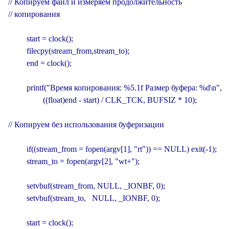
// Копируем файл и измеряем продолжительность

// копирования

         start = clock();

         filecpy(stream_from,stream_to);

         end = clock();

         printf("Время копирования: %5.1f Размер буфера: %d\n",

                 ((float)end - start) / CLK_TCK, BUFSIZ * 10);

// Копируем без использования буферизации

         if((stream_from = fopen(argv[1], "rt")) == NULL) exit(-1);

         stream_to = fopen(argv[2], "wt+");

         setvbuf(stream_from, NULL, _IONBF, 0);

         setvbuf(stream_to,   NULL, _IONBF, 0);

         start = clock();
