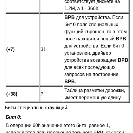
соответствует дискете на
1.2М, а 1 - 360К.
BPB
для устройства. Если
бит 0 поля специальных
функций сброшен, то в этом
поле находится новый
BPB
для устройства. Если бит 0
(+7)
31
установлен, драйвер
устройства возвращает
BPB
для всех последующих
запросов на построение
BPB
.
Таблица разметки дорожки,
(+38)
?
имеет переменную длину.
Биты специальных функций
Бит 0:
В операции 60h значение этого бита, равное 1,
используется для извлечения текущего BPB, как если