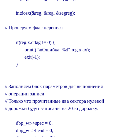
         intdosx(&reg, &reg, &segreg);

// Проверяем флаг переноса

         if(reg.x.cflag != 0) {

                printf("\nОшибка: %d",reg.x.ax);

                exit(-1);

         }

// Заполняем блок параметров для выполнения

// операции записи.

// Только что прочитанные два сектора нулевой

// дорожки будут записаны на 20-ю дорожку.

         dbp_wr->spec = 0;

         dbp_wr->head = 0;
