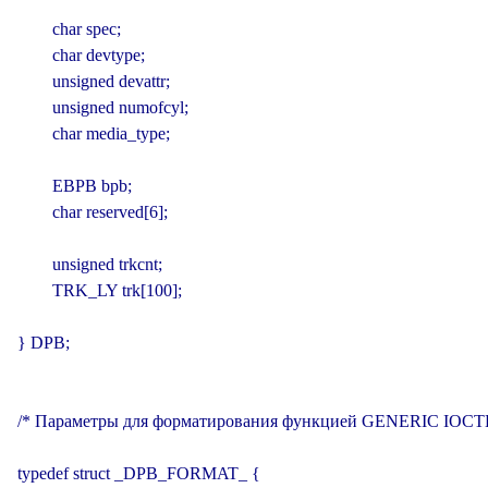
        char spec;

        char devtype;

        unsigned devattr;

        unsigned numofcyl;

        char media_type;

        EBPB bpb;

        char reserved[6];

        unsigned trkcnt;

        TRK_LY trk[100];

} DPB;

/* Параметры для форматирования функцией GENERIC IOCTL 
typedef struct _DPB_FORMAT_ {
