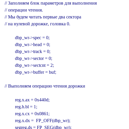
// Заполняем блок параметров для выполнения

// операции чтения.

// Мы будем читать первые два сектора

// на нулевой дорожке, головка 0.

         dbp_wr->spec = 0;

         dbp_wr->head = 0;

         dbp_wr->track = 0;

         dbp_wr->sector = 0;

         dbp_wr->sectcnt = 2;

         dbp_wr->buffer = buf;

// Выполняем операцию чтения дорожки

         reg.x.ax = 0x440d;

         reg.h.bl = 1;

         reg.x.cx = 0x0861;

         reg.x.dx =  FP_OFF(dbp_wr);

         segreg.ds = FP_SEG(dbp_wr);
