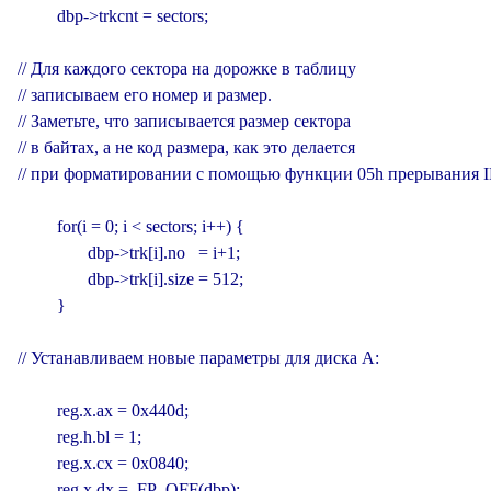
         dbp->trkcnt = sectors;

// Для каждого сектора на дорожке в таблицу

// записываем его номер и размер.

// Заметьте, что записывается размер сектора

// в байтах, а не код размера, как это делается

// при форматировании с помощью функции 05h прерывания I
         for(i = 0; i < sectors; i++) {

                dbp->trk[i].no   = i+1;

                dbp->trk[i].size = 512;

         }

// Устанавливаем новые параметры для диска А:

         reg.x.ax = 0x440d;

         reg.h.bl = 1;

         reg.x.cx = 0x0840;

         reg.x.dx =  FP_OFF(dbp);
