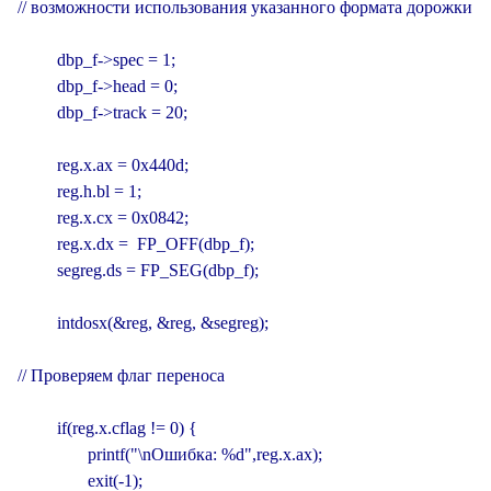
// возможности использования указанного формата дорожки

         dbp_f->spec = 1;

         dbp_f->head = 0;

         dbp_f->track = 20;

         reg.x.ax = 0x440d;

         reg.h.bl = 1;

         reg.x.cx = 0x0842;

         reg.x.dx =  FP_OFF(dbp_f);

         segreg.ds = FP_SEG(dbp_f);

         intdosx(&reg, &reg, &segreg);

// Проверяем флаг переноса

         if(reg.x.cflag != 0) {

                printf("\nОшибка: %d",reg.x.ax);

                exit(-1);
