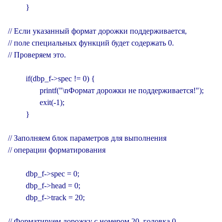
         }

// Если указанный формат дорожки поддерживается,

// поле специальных функций будет содержать 0.

// Проверяем это.

         if(dbp_f->spec != 0) {

                printf("\nФормат дорожки не поддерживается!");

                exit(-1);

         }

// Заполняем блок параметров для выполнения

// операции форматирования

         dbp_f->spec = 0;

         dbp_f->head = 0;

         dbp_f->track = 20;

// Форматируем дорожку с номером 20, головка 0
