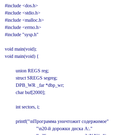
#include <dos.h>

#include <stdio.h>

#include <malloc.h>

#include <errno.h>

#include "sysp.h"

void main(void);

void main(void) {

         union REGS reg;

         struct SREGS segreg;

         DPB_WR _far *dbp_wr;

         char buf[2000];

         int sectors, i;

         printf("\nПрограмма уничтожит содержимое"

                          "\n20-й дорожки диска А:."
