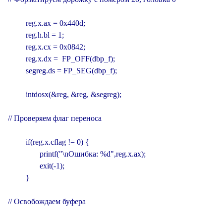
         reg.x.ax = 0x440d;

         reg.h.bl = 1;

         reg.x.cx = 0x0842;

         reg.x.dx =  FP_OFF(dbp_f);

         segreg.ds = FP_SEG(dbp_f);

         intdosx(&reg, &reg, &segreg);

// Проверяем флаг переноса

         if(reg.x.cflag != 0) {

                printf("\nОшибка: %d",reg.x.ax);

                exit(-1);

         }

// Освобождаем буфера
