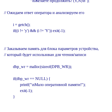
                          "\nЖелаете продолжить? (Y,N)\n");

// Ожидаем ответ оператора и анализируем его

         i = getch();

         if((i != 'y') && (i != 'Y')) exit(-1);

// Заказываем память для блока параметров устройства,

// который будет использован для чтения/записи

         dbp_wr = malloc(sizeof(DPB_WR));

         if(dbp_wr == NULL) {

                printf("\nМало оперативной памяти!");

                exit(-1);

         }
