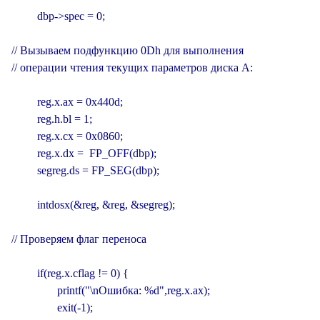
         dbp->spec = 0;

// Вызываем подфункцию 0Dh для выполнения

// операции чтения текущих параметров диска А:

         reg.x.ax = 0x440d;

         reg.h.bl = 1;

         reg.x.cx = 0x0860;

         reg.x.dx =  FP_OFF(dbp);

         segreg.ds = FP_SEG(dbp);

         intdosx(&reg, &reg, &segreg);

// Проверяем флаг переноса

         if(reg.x.cflag != 0) {

                printf("\nОшибка: %d",reg.x.ax);

                exit(-1);
