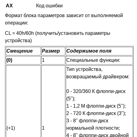
AX
Код ошибки
Формат блока параметров зависит от выполняемой
операции:
CL = 40h/60h (получить/установить параметры
устройства)
Смещение
Размер
Содержимое поля
(0)
1
Специальные функции:
Тип устройства,
возвращаемый драйвером:
0 - 320/360 К флоппи-диск
(5");
1 - 1,2 М флоппи-диск (5");
2 - 720 К флоппи-диск (3");
3 - 8" флоппи-диск
(+1)
1
нормальной плотности;
4 - 8" флоппи-диск двойной