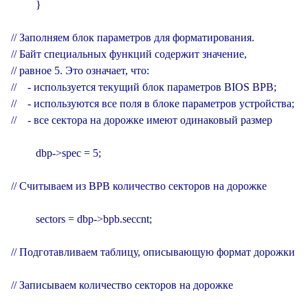
         }

// Заполняем блок параметров для форматирования.

// Байт специальных функций содержит значение,

// равное 5. Это означает, что:

//    - используется текущий блок параметров BIOS BPB;

//    - используются все поля в блоке параметров устройства;

//    - все сектора на дорожке имеют одинаковый размер

         dbp->spec = 5;

// Считываем из BPB количество секторов на дорожке

         sectors = dbp->bpb.seccnt;

// Подготавливаем таблицу, описывающую формат дорожки

// Записываем количество секторов на дорожке
