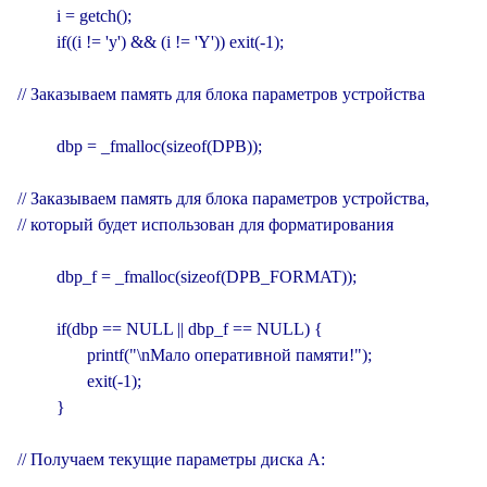
         i = getch();

         if((i != 'y') && (i != 'Y')) exit(-1);

// Заказываем память для блока параметров устройства

         dbp = _fmalloc(sizeof(DPB));

// Заказываем память для блока параметров устройства,

// который будет использован для форматирования

         dbp_f = _fmalloc(sizeof(DPB_FORMAT));

         if(dbp == NULL || dbp_f == NULL) {

                printf("\nМало оперативной памяти!");

                exit(-1);

         }

// Получаем текущие параметры диска А:
