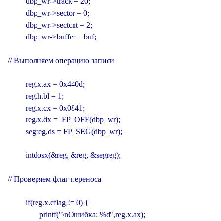
         dbp_wr->track = 20;

         dbp_wr->sector = 0;

         dbp_wr->sectcnt = 2;

         dbp_wr->buffer = buf;

// Выполняем операцию записи

         reg.x.ax = 0x440d;

         reg.h.bl = 1;

         reg.x.cx = 0x0841;

         reg.x.dx =  FP_OFF(dbp_wr);

         segreg.ds = FP_SEG(dbp_wr);

         intdosx(&reg, &reg, &segreg);

// Проверяем флаг переноса

         if(reg.x.cflag != 0) {

                printf("\nОшибка: %d",reg.x.ax);
