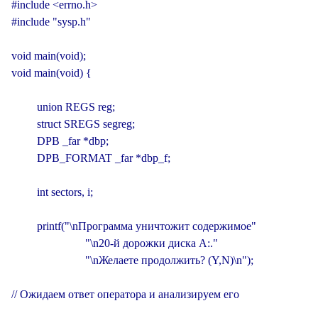
#include <errno.h>

#include "sysp.h"

void main(void);

void main(void) {

         union REGS reg;

         struct SREGS segreg;

         DPB _far *dbp;

         DPB_FORMAT _far *dbp_f;

         int sectors, i;

         printf("\nПрограмма уничтожит содержимое"

                          "\n20-й дорожки диска А:."

                          "\nЖелаете продолжить? (Y,N)\n");

// Ожидаем ответ оператора и анализируем его
