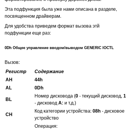
Эта подфункция была уже нами описана в разделе,
посвященном драйверам.
Для удобства приведем формат вызова этй
подфункции еще раз:
0Dh Общее управление вводом/выводом GENERIC IOCTL
Вызов:
Регистр
Содержание
AH
44h
AL
0Dh
Номер дисковода (
0
- текущий дисковод,
1
BL
- дисковод
А:
и т.д.)
Код категории устройства:
08h
- дисковое
CH
устройство
Операция: