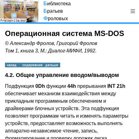
Б
иблиотека
Б
ратьев
Ф
роловых
Операционная система MS-DOS
© Александр Фролов, Григорий Фролов
Том 1, книга 3, М.: Диалог-МИФИ, 1992.
4.2. Общее управление вводом/выводом
Подфункция
0Dh
функции
44h
прерывания
INT 21h
обеспечивает механизм взаимодействия между
прикладным программным обеспечением и
драйверами блочных устройств. Эта подфункция
позволяет программам читать и изменять параметры
устройств, предоставляет возможность выполнять
аппаратно-независимое чтение, запись,
форматирование и проверку дорожек диска.