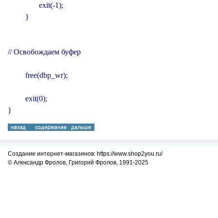
                exit(-1);

         }

// Освобождаем буфер

         free(dbp_wr);

         exit(0);

}
Создание интернет-магазинов: https://www.shop2you.ru/
© Александр Фролов, Григорий Фролов, 1991-2025