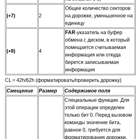
Общее количество секторов
(+7)
2
на дорожке, уменьшенное на
единицу
FAR
-указатель на буфер
обмена с диском, в который
помещается считываемая
(+9)
4
информация или откуда
берется записываемая
информация
CL = 42h/62h (форматировать/проверить дорожку)
Смещение
Размер
Содержимое поля
Специальные функции. Для
этой операции определен
только бит 0. Перед вызовом
команды значение бита,
равное 0, требуется для
форматирования дорожки.