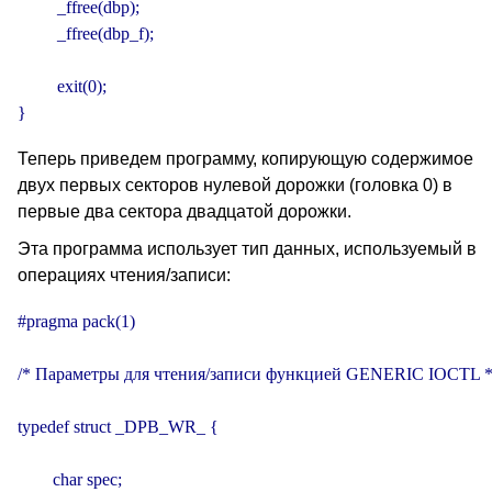
         _ffree(dbp);

         _ffree(dbp_f);

         exit(0);

}
Теперь приведем программу, копирующую содержимое
двух первых секторов нулевой дорожки (головка 0) в
первые два сектора двадцатой дорожки.
Эта программа использует тип данных, используемый в
операциях чтения/записи:
#pragma pack(1)

/* Параметры для чтения/записи функцией GENERIC IOCTL */
typedef struct _DPB_WR_ {

        char spec;
