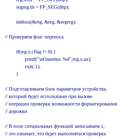
         segreg.ds = FP_SEG(dbp);

         intdosx(&reg, &reg, &segreg);

// Проверяем флаг переноса

         if(reg.x.cflag != 0) {

                printf("\nОшибка: %d",reg.x.ax);

                exit(-1);

         }

// Подготавливаем блок параметров устройства,

// который будет использован при вызове

// операции проверки возможности форматирования

// дорожки

// В поле специальных функций записываем 1,

// это означает, что будет выполняться проверка
