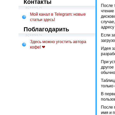
Контакты
После 
чтение
Мой канал в Telegram: новые
дисков
статьи здесь!
случае
адресу
Поблагодарить
Если з
загрузо
Здесь можно угостить автора
кофе! ❤
Идея з
разраб
При ус
другое
обычно
Таблиц
только
В перв
пользо
После 
имя и 