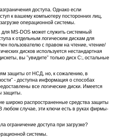
азграничения доступа. Однако если
оступ к вашему компьютеру посторонних лиц,
загрузке операционной системы.
а для MS-DOS может служить системный
тупа к отдельным логическим дискам для
лен пользователю с правом на чтение, чтение/
гических дисков используется нестандартная
искеты, вы "увидите" только диск C:, остальные
м защиты от НСД, но, к сожалению, в
ности" - доступна информация о способах
редоставлены все логические диски. Имеется
ы защиты.
акие широко распространенные средства защиты
 В любом случае, эти ключи есть в руках фирмы-
ла ограничение доступа при загрузке?
перационной системы.