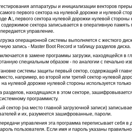
тестирования аппаратуры и инициализации векторов прер
 самого первого сектора на нулевой дорожке и нулевой сто
оде
А:,
первого сектора нулевой дорожки нулевой стороны 
, содержимое сектора записывается в оперативную память 
 передается управление.
агрузка операционной системы выполняется с жесткого диск
чную запись - Master Boot Record и таблицу разделов диска.
аключается в замене программы загрузки, находящейся в гл
отанную специальным образом - по аналогии с печально из
тановке системы защиты первый сектор, содержащий главн
 место, например, во второй или третий сектор нулевой дор
 на нулевой дорожке нулевой стороны используется только
а разделов, находящаяся в этом секторе, зашифровывает
 системному программисту.
ый сектор (на место главной загрузочной записи) записыва
вателей и их, разумеется зашифрованные, пароли.
передачи управления эта программа переписывает себя в 
пароль пользователя. Если имя и пароль указаны правильно