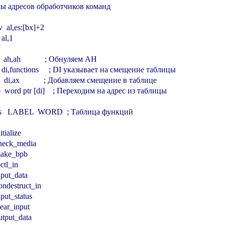
цы адресов обработчиков команд

v  al,es:[bx]+2

 al,1

ub  ah,ah            ; Обнуляем AH

lea  di,functions     ; DI указывает на смещение таблицы

dd  di,ax            ; Добавляем смещение в таблице

jmp  word ptr [di]    ; Переходим на адрес из таблицы

ns   LABEL  WORD  ; Таблица функций

itialize

check_media

make_bpb

ctl_in

nput_data

ondestruct_in

nput_status

lear_input

utput_data
