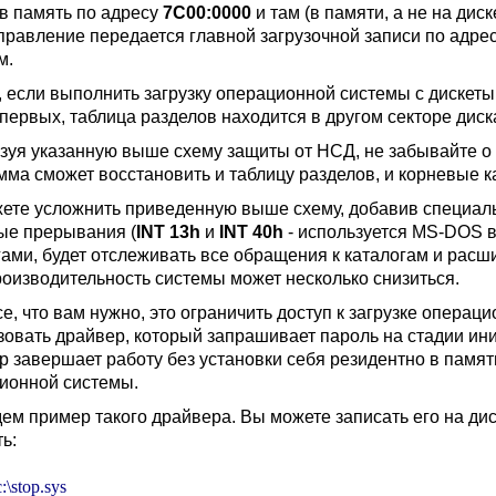
 в память по адресу
7C00:0000
и там (в памяти, а не на ди
управление передается главной загрузочной записи по адре
м.
, если выполнить загрузку операционной системы с дискеты,
о-первых, таблица разделов находится в другом секторе дис
зуя указанную выше схему защиты от НСД, не забывайте о та
ма сможет восстановить и таблицу разделов, и корневые кат
ете усложнить приведенную выше схему, добавив специаль
ые прерывания (
INT 13h
и
INT 40h
- используется MS-DOS 
гами, будет отслеживать все обращения к каталогам и рас
роизводительность системы может несколько снизиться.
е, что вам нужно, это ограничить доступ к загрузке операц
зовать драйвер, который запрашивает пароль на стадии ин
р завершает работу без установки себя резидентно в памят
ионной системы.
ем пример такого драйвера. Вы можете записать его на ди
ь:
:\stop.sys