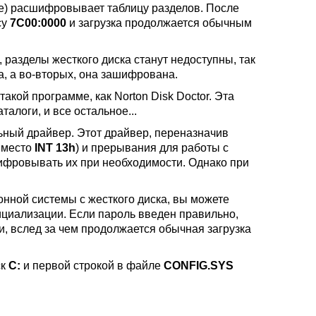
ске) расшифровывает таблицу разделов. После
су
7C00:0000
и загрузка продолжается обычным
 разделы жесткого диска станут недоступны, так
ка, а во-вторых, она зашифрована.
кой программе, как Norton Disk Doctor. Эта
алоги, и все остальное...
ный драйвер. Этот драйвер, переназначив
вместо
INT 13h
) и прерывания для работы с
шифровывать их при необходимости. Однако при
ионной системы с жесткого диска, вы можете
ициализации. Если пароль введен правильно,
и, вслед за чем продолжается обычная загрузка
ск
С:
и первой строкой в файле
CONFIG.SYS