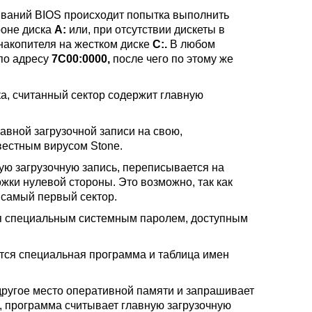
ываний BIOS происходит попытка выполнить
роне диска
А:
или, при отсутствии дискеты в
накопителя на жестком диске
С:.
В любом
по адресу
7C00:0000,
после чего по этому же
а, считанный сектор содержит главную
авной загрузочной записи на свою,
вестным вирусом Stone.
ую загрузочную запись, переписывается на
ожки нулевой стороны. Это возможно, так как
 самый первый сектор.
ся специальным системным паролем, доступным
ется специальная программа и таблица имен
другое место оперативной памяти и запрашивает
, программа считывает главную загрузочную