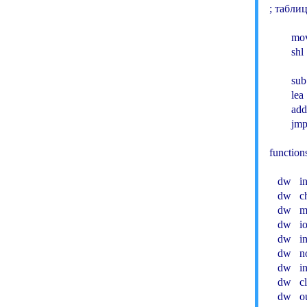
; табли
        mo
        shl 
        s
        
        a
        
functio
   dw   in
   dw   
   dw   
   dw   io
   dw   i
   dw   n
   dw   i
   dw   c
   dw   o