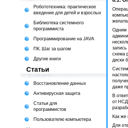
6.1. 
Робототехника: практическое
Операц
введение для детей и взрослых
компью
желате
Библиотека системного
программиста
Одним 
админи
Программирование на JAVA
нескол
запись
ПК. Шаг за шагом
схема р
Другие книги
диски 
Статьи
Систем
настоя
получе
Восстановление данных
даже п
Антивирусная защита
В отве
от НСД,
Статьи для
разраб
программистов
Как же
Пользователю компьютера
Для от