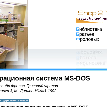
Б
иблиотека
Б
ратьев
Ф
роловых
рационная система MS-DOS
сандр Фролов, Григорий Фролов
книга 3, М.: Диалог-МИФИ, 1992.