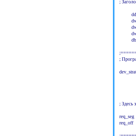
; Заголо
         
         
        
        
        
;=====
; Прогр
dev_strat
          
          
             
; Здесь
req_seg  
req_off   
;=====