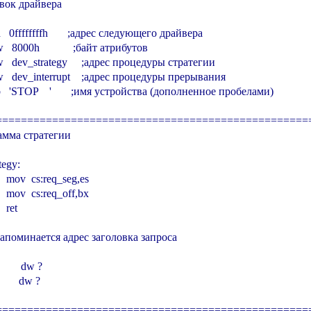
вок драйвера

 dd   0ffffffffh       ;адрес следующего драйвера

 dw   8000h            ;байт атрибутов

  dw   dev_strategy     ;адрес процедуры стратегии

  dw   dev_interrupt    ;адрес процедуры прерывания

  db   'STOP    '       ;имя устройства (дополненное пробелами)

===================================================
амма стратегии

egy:

      mov  cs:req_seg,es

      mov  cs:req_off,bx

   ret

 запоминается адрес заголовка запроса

       dw ?

      dw ?

===================================================