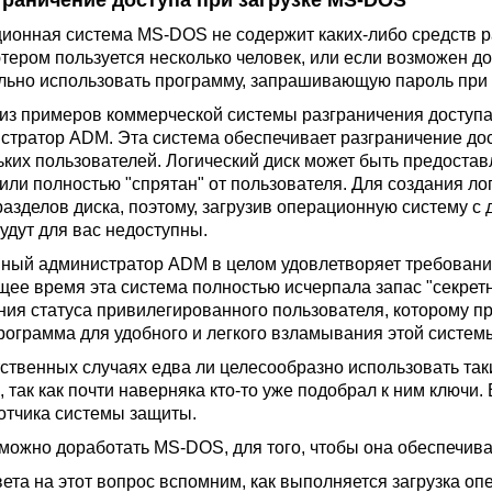
Ограничение доступа при загрузке MS-DOS
ионная система MS-DOS не содержит каких-либо средств р
тером пользуется несколько человек, или если возможен д
льно использовать программу, запрашивающую пароль при 
из примеров коммерческой системы разграничения доступ
стратор ADM. Эта система обеспечивает разграничение дос
ьких пользователей. Логический диск может быть предостав
 или полностью "спрятан" от пользователя. Для создания ло
азделов диска, поэтому, загрузив операционную систему с д
будут для вас недоступны.
ный администратор ADM в целом удовлетворяет требования
щее время эта система полностью исчерпала запас "секрет
ния статуса привилегированного пользователя, которому п
рограмма для удобного и легкого взламывания этой систем
тственных случаях едва ли целесообразно использовать т
 так как почти наверняка кто-то уже подобрал к ним ключи.
отчика системы защиты.
 можно доработать MS-DOS, для того, чтобы она обеспечива
вета на этот вопрос вспомним, как выполняется загрузка о