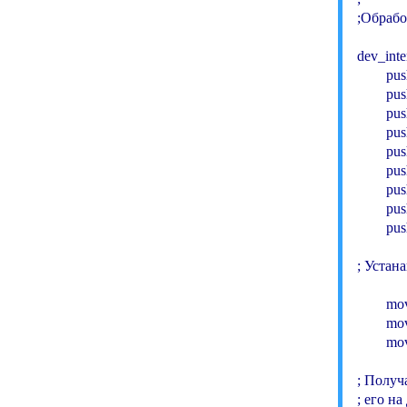
;Обрабо
dev_inter
        p
        pus
        pu
        pu
        pu
        pu
        pus
        pus
        pu
; Устан
        m
        mo
        m
; Получ
; его на