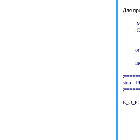
Для пр
         
        
           
         
          
;=====
stop    
;=====
E_O_P:  
          
          
          
           