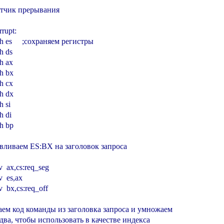
тчик прерывания

rupt:

ush es     ;сохраняем регистры

h ds

sh ax

sh bx

sh cx

sh dx

h si

h di

sh bp

авливаем ES:BX на заголовок запроса

ov  ax,cs:req_seg

v  es,ax

ov  bx,cs:req_off

аем код команды из заголовка запроса и умножаем

 два, чтобы использовать в качестве индекса
