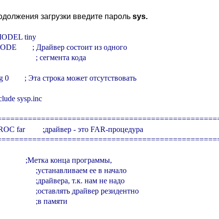
одолжения загрузки введите пароль
sys.
 .MODEL tiny

  .CODE        ; Драйвер состоит из одного

                     ; сегмента кода

 org 0        ; Эта строка может отсутствовать

include sysp.inc

===================================================
PROC far         ;драйвер - это FAR-процедура

===================================================
            ;Метка конца программы,

                      ;устанавливаем ее в начало

                      ;драйвера, т.к. нам не надо

                      ;оставлять драйвер резидентно

                     ;в памяти
