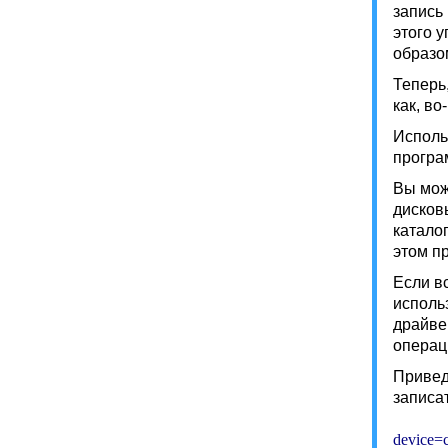
запись
этого 
образо
Теперь
как, в
Исполь
програм
Вы мож
дисков
катало
этом п
Если вс
исполь
драйве
операц
Привед
записат
device=c