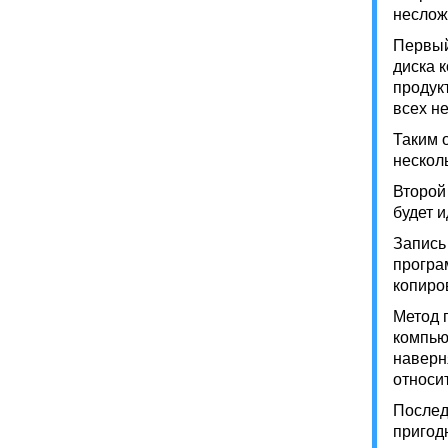
неслож
Первый
диска 
продук
всех н
Таким 
нескол
Второй
будет и
Запись
програ
копиро
Метод 
компью
наверн
относи
Послед
пригод