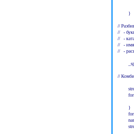
        
            
         }

// Разб
//   - бу
//   - кат
//   - им
//   - р
         _
// Комб
         
         f
          
         }

         f
         n
         s