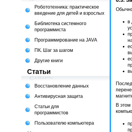
6.3. 
Робототехника: практическое
Обычно
введение для детей и взрослых
в
Библиотека системного
у
программиста
п
Программирование на JAVA
н
е
ПК. Шаг за шагом
в
е
Другие книги
п
Статьи
в
Послед
Восстановление данных
перене
магнит
Антивирусная защита
В этом
Статьи для
компью
программистов
Пользователю компьютера
п
п