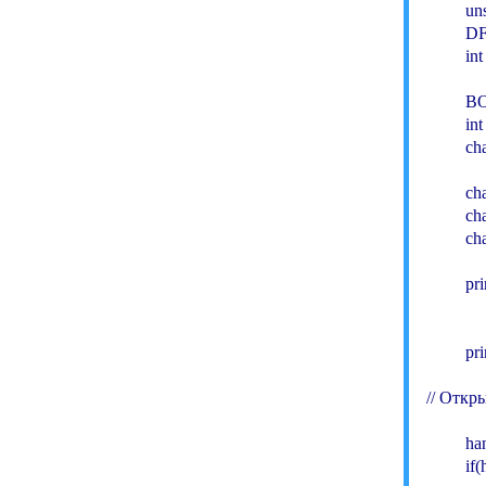
         un
         
         i
         
         int
         ch
       
       
         c
        
          
        
// Откр
        
         i