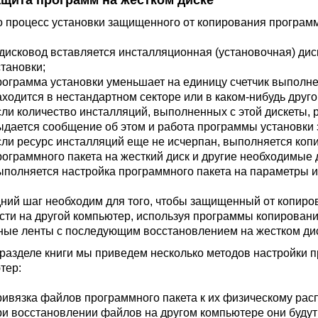
Защита программ на жестком диске
 процесс установки защищенного от копирования програм
 дисковод вставляется инсталляционная (установочная) диск
становки;
рограмма установки уменьшает на единицу счетчик выполне
аходится в нестандартном секторе или в каком-нибудь друго
сли количество инсталляций, выполненных с этой дискеты,
ыдается сообщение об этом и работа программы установки 
сли ресурс инсталляций еще не исчерпан, выполняется ко
рограммного пакета на жесткий диск и другие необходимые 
ыполняется настройка программного пакета на параметры 
ний шаг необходим для того, чтобы защищенный от копиро
сти на другой компьютер, используя программы копировани
ные ленты с последующим восстановлением на жестком дис
 разделе книги мы приведем несколько методов настройки 
тер:
ривязка файлов программного пакета к их физическому расп
ри восстановлении файлов на другом компьютере они будут р