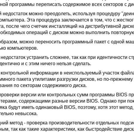
ной программы переписать содержимое всех секторов с дис
 недостаток можно преодолеть, используя процедуру "деин
компьютера. Эта процедура заключается в том, что с жестк
та, после чего счетчик инсталляций на дистрибутивной дис
еобходимых операций с диском можно выполнить повторную
образом, можно переносить программный пакет с одной маш
ько компьютеров.
 недостаток устранить сложнее, так как при идентичности 
дентично и с этим ничего нельзя сделать.
 контрольной информации в неиспользуемый участок файл
ммного пакета утилитами разгрузки дисков, но по-прежнем
вания по секторам содержимого диска.
проверки версии или контрольных сумм программы BIOS пр
терами, содержащими разные версии BIOS. Однако при пок
яка будут иметь одинаковый BIOS, поэтому, хотя этот метод
тельно невысока.
ний метод - проверка производительности отдельных подси
ным, так как такие характеристики, как быстродействие дис