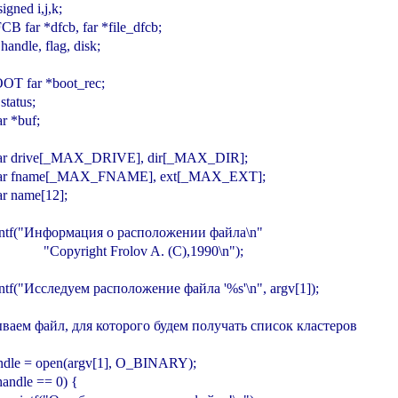
signed i,j,k;

DFCB far *dfcb, far *file_dfcb;

nt handle, flag, disk;

BOOT far *boot_rec;

 status;

ar *buf;

  char drive[_MAX_DRIVE], dir[_MAX_DIR];

  char fname[_MAX_FNAME], ext[_MAX_EXT];

har name[12];

 printf("Информация о расположении файла\n"

                "Copyright Frolov A. (C),1990\n");

 printf("Исследуем расположение файла '%s'\n", argv[1]);

ываем файл, для которого будем получать список кластеров

 handle = open(argv[1], O_BINARY);

f(handle == 0) {
