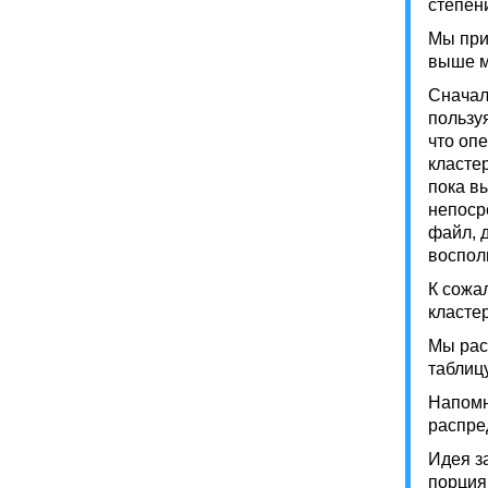
степен
Мы при
выше м
Сначал
пользу
что оп
класте
пока в
непоср
файл, 
воспол
К сожа
класте
Мы рас
таблиц
Напомн
распре
Идея з
порция