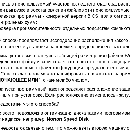
апись в неиспользуемый участок последнего кластера, рас
при выгрузке и восстановлении файлов эти неиспользуемые
ривязка программы к конкретной версии BIOS, при этом исп
онтрольных сумм;
роверка производительности отдельных подсистем компьют
 способ предполагает исследование расположения какого-
к в процессе установки на предмет определения его распол
мма установки, пользуясь таблицей размещения файлов
F
деленных файлу и записывает этот список в конец защища
зовать, например, файл конфигурации, предназначенный д
. Список кластеров можно зашифровать, сложив его, наприм
ЛЮЧАЮЩЕЕ ИЛИ"
, с каким-либо числом.
запуска программный пакет определяет расположение защищ
нным при установке. Если расположение изменилось - запу
едостатки у этого способа?
 всего, невозможна оптимизация диска такими программам
 на диске, например,
Norton Speed Disk
.
 недостаток связан с тем, что можно взять вторую машину с