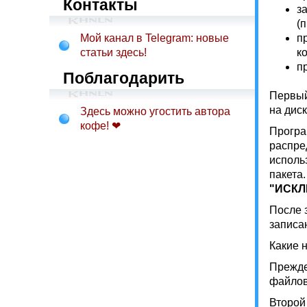
Контакты
з
(
Мой канал в Telegram: новые
п
статьи здесь!
к
п
Поблагодарить
Первый
на дис
Здесь можно угостить автора
кофе! ❤
Програ
распре
исполь
пакета
"ИСК
После 
записа
Какие н
Прежде
файлов
Второй