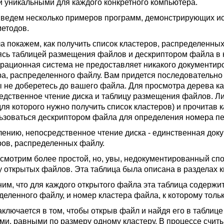
и уникальными для каждого конкретного компьютера.
ведем несколько примеров программ, демонстрирующих ис
етодов.
а покажем, как получить список кластеров, распределенных 
ясь таблицей размещения файлов и дескриптором файла в к
ерационная система не предоставляет никакого документир
ра, распределенного файлу. Вам придется последовательно 
ы не доберетесь до вашего файла. Для просмотра дерева к
едственное чтение диска и таблицу размещения файлов. Л
для которого нужно получить список кластеров) и прочитав 
ьзоваться дескриптором файла для определения номера пе
лению, непосредственное чтение диска - единственная док
ров, распределенных файлу.
смотрим более простой, но, увы, недокументированный спо
у открытых файлов. Эта таблица была описана в разделах к
им, что для каждого открытого файла эта таблица содержит,
деленного файлу, и номер кластера файла, к которому тол
аключается в том, чтобы открыв файл и найдя его в таблиц
ми, равными по размеру одному кластеру. В процессе счи