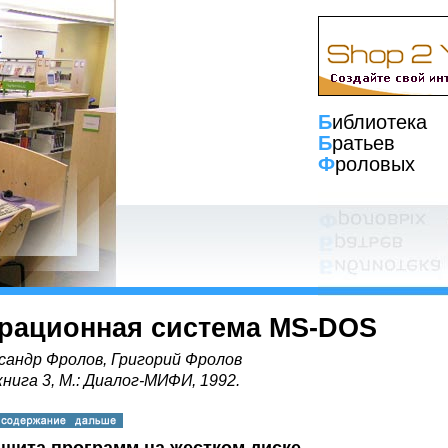
Б
иблиотека
Б
ратьев
Ф
роловых
рационная система MS-DOS
сандр Фролов, Григорий Фролов
книга 3, М.: Диалог-МИФИ, 1992.