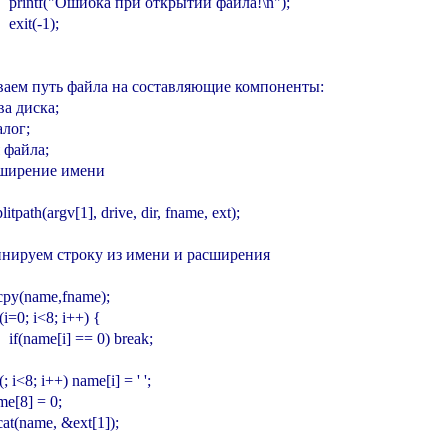
        printf("Ошибка при открытии файла!\n");

    exit(-1);

иваем путь файла на составляющие компоненты:

ква диска;

алог;

я файла;

асширение имени

splitpath(argv[1], drive, dir, fname, ext);

инируем строку из имени и расширения

strcpy(name,fname);

or(i=0; i<8; i++) {

      if(name[i] == 0) break;

or(; i<8; i++) name[i] = ' ';

ame[8] = 0;

trcat(name, &ext[1]);
