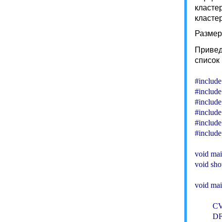
класте
класте
Размер
Привед
список
#include
#include
#include 
#include 
#include
#include
void main
void sho
void main
         C
         D