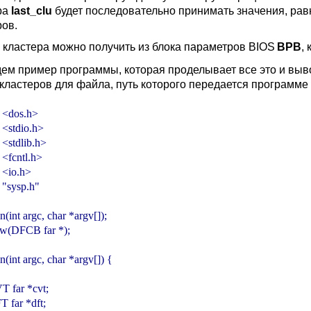
ра
last_clu
будет последовательно принимать значения, ра
ров.
 кластера можно получить из блока параметров BIOS
BPB
,
ем пример программы, которая проделывает все это и выв
 кластеров для файла, путь которого передается программе 
 <dos.h>

 <stdio.h>

<stdlib.h>

<fcntl.h>

 <io.h>

 "sysp.h"

(int argc, char *argv[]);

w(DFCB far *);

(int argc, char *argv[]) {

VT far *cvt;

FT far *dft;
