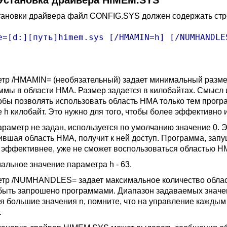
 Установка драйвера HIMEM.SYS
тановки драйвера файл CONFIG.SYS должен содержать стр
e=[d:][путь]himem.sys [/HMAMIN=h] [/NUMHANDLES
тр /HMAMIN= (необязательный) задает минимальный размер
ммы в области HMA. Размер задается в килобайтах. Смысл 
тобы позволять использовать область HMA только тем прогр
 h килобайт. Это нужно для того, чтобы более эффективно 
араметр не задан, используется по умолчанию значение 0. Э
ившая область HMA, получит к ней доступ. Программа, зап
 эффективнее, уже не сможет воспользоваться областью H
альное значение параметра h - 63.
тр /NUMHANDLES= задает максимальное количество област
быть запрошено программами. Диапазон задаваемых значени
я большие значения n, помните, что на управление каждым
.