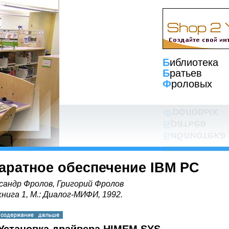
Б
иблиотека
Б
ратьев
Ф
роловых
аратное обеспечение IBM PC
сандр Фролов, Григорий Фролов
книга 1, М.: Диалог-МИФИ, 1992.