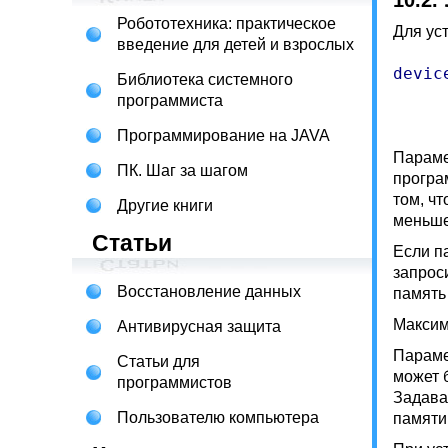
10.2.
Робототехника: практическое
Для ус
введение для детей и взрослых
devic
Библиотека системного
программиста
Программирование на JAVA
Параме
ПК. Шаг за шагом
програ
том, ч
Другие книги
меньше
Статьи
Если п
запрос
Восстановление данных
память
Максим
Антивирусная защита
Параме
Статьи для
может 
программистов
Задава
Пользователю компьютера
памяти