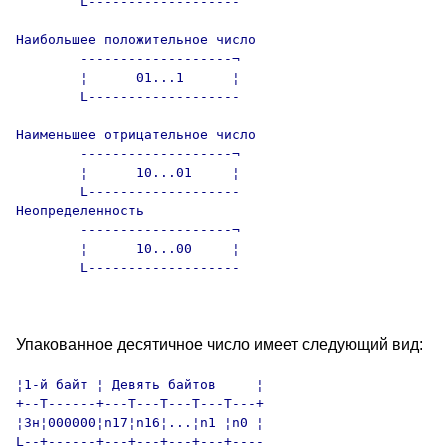
        L-------------------

Наибольшее положительное число

        -------------------¬

        ¦      01...1      ¦

        L-------------------

Наименьшее отрицательное число

        -------------------¬

        ¦      10...01     ¦

        L-------------------

Неопределенность

        -------------------¬

        ¦      10...00     ¦

        L-------------------

Упакованное десятичное число имеет следующий вид:
¦1-й байт ¦ Девять байтов     ¦

+--T------+---T---T---T---T---+

¦Зн¦000000¦n17¦n16¦...¦n1 ¦n0 ¦

L--+------+---+---+---+---+----
