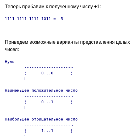
Теперь прибавим к полученному числу +1:
1111 1111 1111 1011 = -5

Приведем возможные варианты представления целых
чисел:
Нуль    

        -------------------¬

        ¦      0...0       ¦

        L-------------------

Наименьшее положительное число

        -------------------¬

        ¦      0...1       ¦

        L-------------------

Наибольшее отрицательное число

        -------------------¬

        ¦      1...1       ¦
