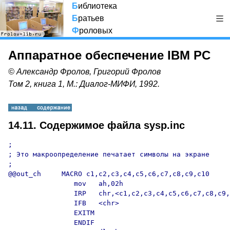
Б
иблиотека
Б
ратьев
Ф
роловых
Аппаратное обеспечение IBM PC
© Александр Фролов, Григорий Фролов
Том 2, книга 1, М.: Диалог-МИФИ, 1992.
14.11. Содержимое файла sysp.inc
;

; Это макроопределение печатает символы на экране

;

@@out_ch     MACRO c1,c2,c3,c4,c5,c6,c7,c8,c9,c10

                mov   ah,02h

                IRP   chr,<c1,c2,c3,c4,c5,c6,c7,c8,c9,
                IFB   <chr>

                EXITM

                ENDIF
