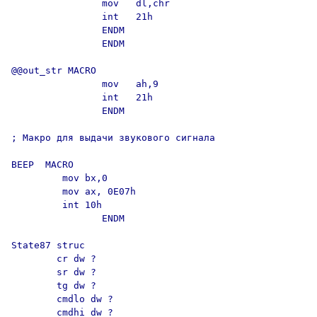
                mov   dl,chr

                int   21h

                ENDM

                ENDM

@@out_str MACRO

                mov   ah,9

                int   21h

                ENDM

; Макро для выдачи звукового сигнала

BEEP  MACRO

         mov bx,0

         mov ax, 0E07h

         int 10h

                ENDM

State87 struc

        cr dw ?

        sr dw ?

        tg dw ?

        cmdlo dw ?

        cmdhi dw ?
