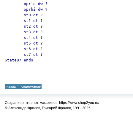
        oprlo dw ?

        oprhi dw ?

        st0 dt ?

        st1 dt ?

        st2 dt ?

        st3 dt ?

        st4 dt ?

        st5 dt ?

        st6 dt ?

        st7 dt ?

State87 ends

Создание интернет-магазинов: https://www.shop2you.ru/
© Александр Фролов, Григорий Фролов, 1991-2025