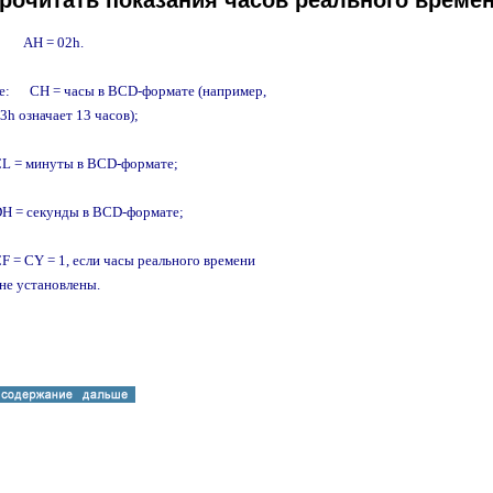
Прочитать показания часов реального време
      AH = 02h.

:      CH = часы в BCD-формате (например,

    13h означает 13 часов);

      CL = минуты в BCD-формате;

      DH = секунды в BCD-формате;

      CF = CY = 1, если часы реального времени

      не установлены.
