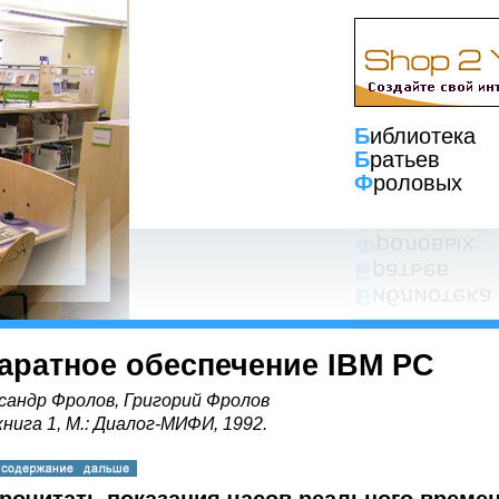
Б
иблиотека
Б
ратьев
Ф
роловых
аратное обеспечение IBM PC
сандр Фролов, Григорий Фролов
книга 1, М.: Диалог-МИФИ, 1992.