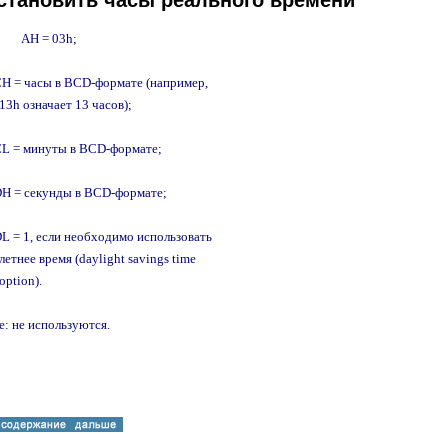
Установить часы реального времени
      AH = 03h;

      CH = часы в BCD-формате (например,

      13h означает 13 часов);

      CL = минуты в BCD-формате;

      DH = секунды в BCD-формате;

      DL = 1, если необходимо использовать

       летнее время (daylight savings time

   option).

: не используются.
