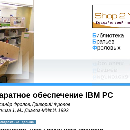
Б
иблиотека
Б
ратьев
Ф
роловых
аратное обеспечение IBM PC
сандр Фролов, Григорий Фролов
книга 1, М.: Диалог-МИФИ, 1992.