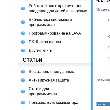
4.2. 
Робототехника: практическое
На входе: 
введение для детей и взрослых
Библиотека системного
          
программиста
            
Программирование на JAVA
          
ПК. Шаг за шагом
          
Другие книги
          
Статьи
           
               
Восстановление данных
На выходе
Антивирусная защита
Статьи для
программистов
Пользователю компьютера