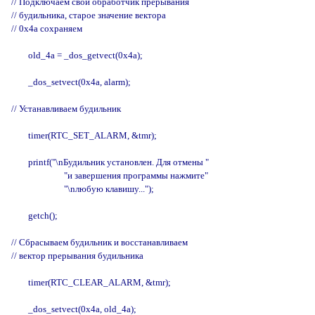
// Подключаем свой обработчик прерывания

// будильника, старое значение вектора

// 0x4a сохраняем

        old_4a = _dos_getvect(0x4a);

        _dos_setvect(0x4a, alarm);

// Устанавливаем будильник

        timer(RTC_SET_ALARM, &tmr);

        printf("\nБудильник установлен. Для отмены "

                         "и завершения программы нажмите"

                         "\nлюбую клавишу...");

        getch();

// Сбрасываем будильник и восстанавливаем

// вектор прерывания будильника

        timer(RTC_CLEAR_ALARM, &tmr);

        _dos_setvect(0x4a, old_4a);
