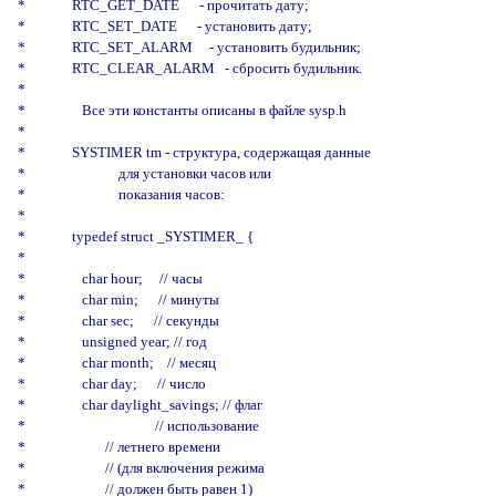
*              RTC_GET_DATE      - прочитать дату;

*              RTC_SET_DATE      - установить дату;

*              RTC_SET_ALARM     - установить будильник;

*              RTC_CLEAR_ALARM   - сбросить будильник.

*

*                 Все эти константы описаны в файле sysp.h

*

*              SYSTIMER tm - структура, содержащая данные

*                            для установки часов или

*                            показания часов:

*

*              typedef struct _SYSTIMER_ {

*

*                 char hour;     // часы

*                 char min;      // минуты

*                 char sec;      // секунды

*                 unsigned year; // год

*                 char month;    // месяц

*                 char day;      // число

*                 char daylight_savings; // флаг

*                                       // использование

*                        // летнего времени

*                        // (для включения режима

*                        // должен быть равен 1)
