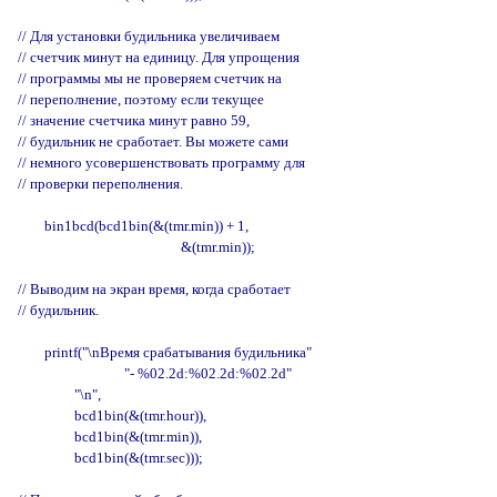
// Для установки будильника увеличиваем

// счетчик минут на единицу. Для упрощения

// программы мы не проверяем счетчик на

// переполнение, поэтому если текущее

// значение счетчика минут равно 59,

// будильник не сработает. Вы можете сами

// немного усовершенствовать программу для

// проверки переполнения.

        bin1bcd(bcd1bin(&(tmr.min)) + 1,

                                                 &(tmr.min));

// Выводим на экран время, когда сработает

// будильник.

        printf("\nВремя срабатывания будильника"

                                "- %02.2d:%02.2d:%02.2d"

                 "\n",

                 bcd1bin(&(tmr.hour)),

                 bcd1bin(&(tmr.min)),

                 bcd1bin(&(tmr.sec)));
