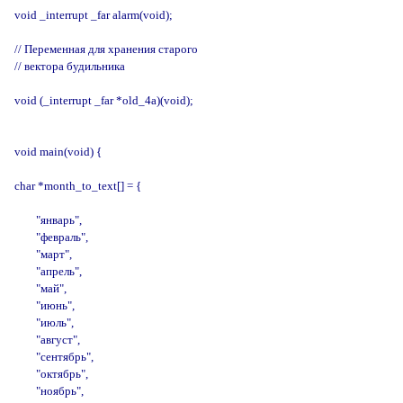
void _interrupt _far alarm(void);

// Переменная для хранения старого

// вектора будильника

void (_interrupt _far *old_4a)(void);

void main(void) {

char *month_to_text[] = {

        "январь",

        "февраль",

        "март",

        "апрель",

        "май",

        "июнь",

        "июль",

        "август",

        "сентябрь",

        "октябрь",

        "ноябрь",
