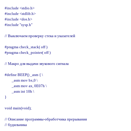
#include <stdio.h>

#include <stdlib.h>

#include <dos.h>

#include "sysp.h"

// Выключаем проверку стека и указателей

#pragma check_stack( off )

#pragma check_pointer( off )

// Макро для выдачи звукового сигнала

#define BEEP() _asm { \

        _asm mov bx,0 \

        _asm mov ax, 0E07h \

        _asm int 10h \

}

void main(void);

// Описание программы-обработчика прерывания

// будильника
