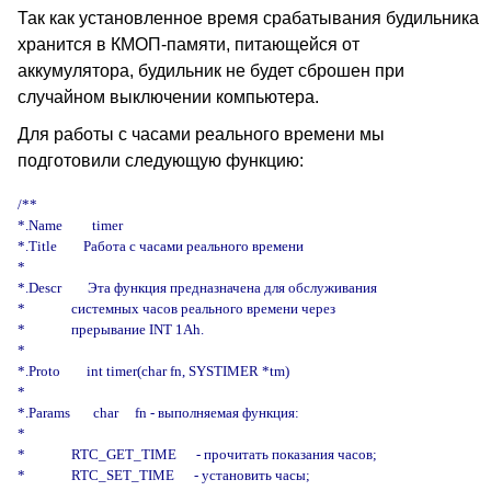
Так как установленное время срабатывания будильника
хранится в КМОП-памяти, питающейся от
аккумулятора, будильник не будет сброшен при
случайном выключении компьютера.
Для работы с часами реального времени мы
подготовили следующую функцию:
/**

*.Name         timer

*.Title        Работа с часами реального времени

*

*.Descr        Эта функция предназначена для обслуживания

*              системных часов реального времени через

*              прерывание INT 1Ah.

*

*.Proto        int timer(char fn, SYSTIMER *tm)

*

*.Params       char     fn - выполняемая функция:

*

*              RTC_GET_TIME      - прочитать показания часов;

*              RTC_SET_TIME      - установить часы;
