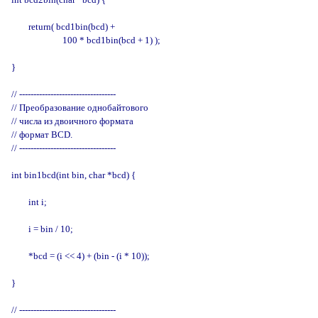
        return( bcd1bin(bcd) + 

                        100 * bcd1bin(bcd + 1) );

}

// ----------------------------------

// Преобразование однобайтового

// числа из двоичного формата

// формат BCD.

// ----------------------------------

int bin1bcd(int bin, char *bcd) {

        int i;

        i = bin / 10;

        *bcd = (i << 4) + (bin - (i * 10));

}

// ----------------------------------
