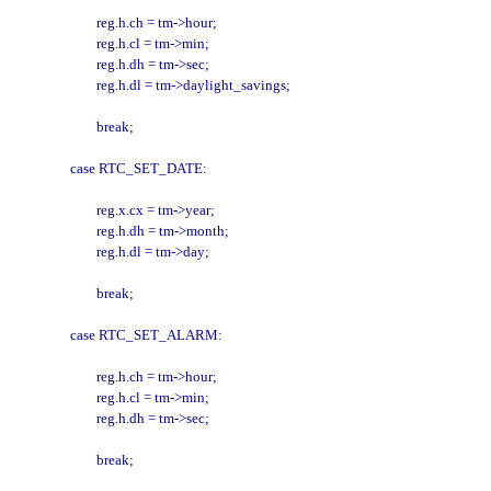
                        reg.h.ch = tm->hour;

                        reg.h.cl = tm->min;

                        reg.h.dh = tm->sec;

                        reg.h.dl = tm->daylight_savings;

                        break;

                case RTC_SET_DATE:

                        reg.x.cx = tm->year;

                        reg.h.dh = tm->month;

                        reg.h.dl = tm->day;

                        break;

                case RTC_SET_ALARM:

                        reg.h.ch = tm->hour;

                        reg.h.cl = tm->min;

                        reg.h.dh = tm->sec;

                        break;
