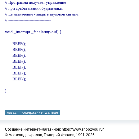
// Программа получает управление

// при срабатывании будильника.

// Ее назначение - выдать звуковой сигнал.

// ----------------------------------

void _interrupt _far alarm(void) {

        BEEP();

        BEEP();

        BEEP();

        BEEP();

        BEEP();

        BEEP();

        BEEP();

}

Создание интернет-магазинов: https://www.shop2you.ru/
© Александр Фролов, Григорий Фролов, 1991-2025