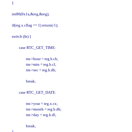
        }

        int86(0x1a,&reg,&reg);

        if(reg.x.cflag == 1) return(-1);

        switch (fn) {

                case RTC_GET_TIME:

                        tm->hour = reg.h.ch;

                        tm->min = reg.h.cl;

                        tm->sec = reg.h.dh;

                        break;

                case RTC_GET_DATE:

                        tm->year = reg.x.cx;

                        tm->month = reg.h.dh;

                        tm->day = reg.h.dl;

                        break;

        }
