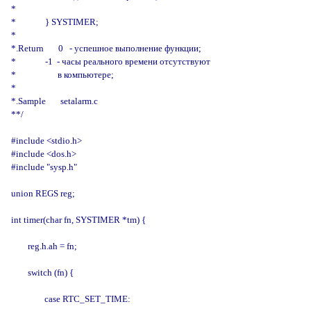
*

*              } SYSTIMER;

*

*.Return       0   - успешное выполнение функции;

*              -1  - часы реального времени отсутствуют

*                    в компьютере;

*

*.Sample       setalarm.c

**/

#include <stdio.h>

#include <dos.h>

#include "sysp.h"

union REGS reg;

int timer(char fn, SYSTIMER *tm) {

        reg.h.ah = fn;

        switch (fn) {

                case RTC_SET_TIME:
