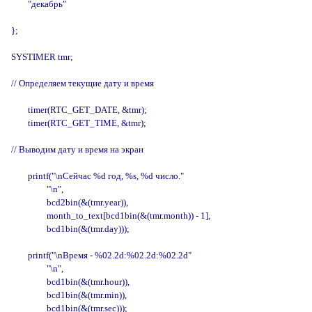
        "декабрь"

};

SYSTIMER tmr;

// Определяем текущие дату и время

        timer(RTC_GET_DATE, &tmr);

        timer(RTC_GET_TIME, &tmr);

// Выводим дату и время на экран

        printf("\nСейчас %d год, %s, %d число."

                 "\n",

                 bcd2bin(&(tmr.year)),

                 month_to_text[bcd1bin(&(tmr.month)) - 1],

                 bcd1bin(&(tmr.day)));

        printf("\nВремя - %02.2d:%02.2d:%02.2d"

                 "\n",

                 bcd1bin(&(tmr.hour)),

                 bcd1bin(&(tmr.min)),

                 bcd1bin(&(tmr.sec)));
