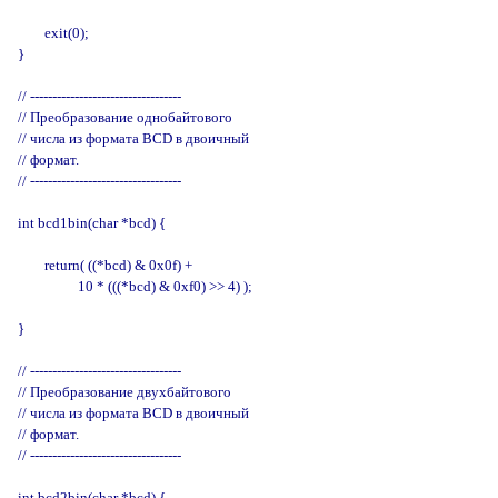
        exit(0);

}

// ----------------------------------

// Преобразование однобайтового

// числа из формата BCD в двоичный

// формат.

// ----------------------------------

int bcd1bin(char *bcd) {

        return( ((*bcd) & 0x0f) +

                  10 * (((*bcd) & 0xf0) >> 4) );

}

// ----------------------------------

// Преобразование двухбайтового

// числа из формата BCD в двоичный

// формат.

// ----------------------------------

int bcd2bin(char *bcd) {
