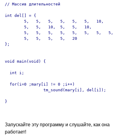
// Массив длительностей

int del[] = {

        5,   5,   5,   5,   5,   5,   10,

        5,   5,   10,  5,   5,   10,

        5,   5,   5,   5,   5,   5,   5,   5,

        5,   5,   5,   5,   20

};

void main(void) {

  int i;

  for(i=0 ;mary[i] != 0 ;i++)

                tm_sound(mary[i], del[i]);

}

Запускайте эту программу и слушайте, как она
работает!