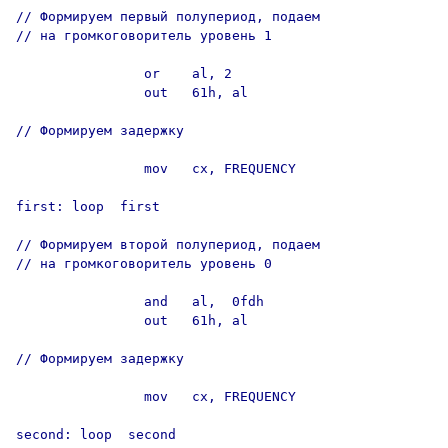
// Формируем первый полупериод, подаем

// на громкоговоритель уровень 1

                or    al, 2

                out   61h, al

// Формируем задержку

                mov   cx, FREQUENCY

first: loop  first

// Формируем второй полупериод, подаем

// на громкоговоритель уровень 0

                and   al,  0fdh

                out   61h, al

// Формируем задержку

                mov   cx, FREQUENCY

second: loop  second
