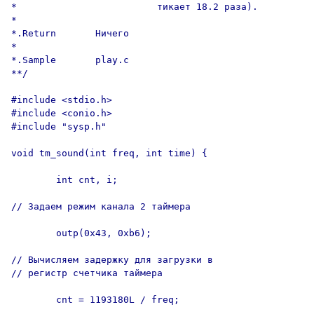
*                         тикает 18.2 раза).

*

*.Return       Ничего

*

*.Sample       play.c

**/

#include <stdio.h>

#include <conio.h>

#include "sysp.h"

void tm_sound(int freq, int time) {

        int cnt, i;

// Задаем режим канала 2 таймера

        outp(0x43, 0xb6);

// Вычисляем задержку для загрузки в

// регистр счетчика таймера

        cnt = 1193180L / freq;
