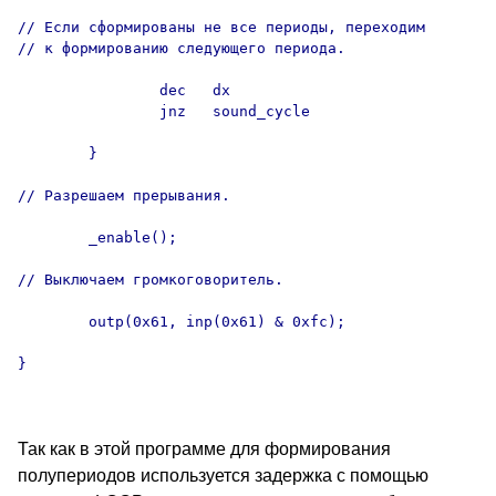
// Если сформированы не все периоды, переходим

// к формированию следующего периода.

                dec   dx

                jnz   sound_cycle

        }

// Разрешаем прерывания.

        _enable();

// Выключаем громкоговоритель.

        outp(0x61, inp(0x61) & 0xfc);

}

Так как в этой программе для формирования
полупериодов используется задержка с помощью