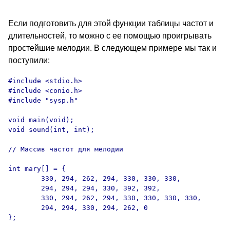
Если подготовить для этой функции таблицы частот и
длительностей, то можно с ее помощью проигрывать
простейшие мелодии. В следующем примере мы так и
поступили:
#include <stdio.h>

#include <conio.h>

#include "sysp.h"

void main(void);

void sound(int, int);

// Массив частот для мелодии

int mary[] = {

        330, 294, 262, 294, 330, 330, 330,

        294, 294, 294, 330, 392, 392,

        330, 294, 262, 294, 330, 330, 330, 330,

        294, 294, 330, 294, 262, 0

};
