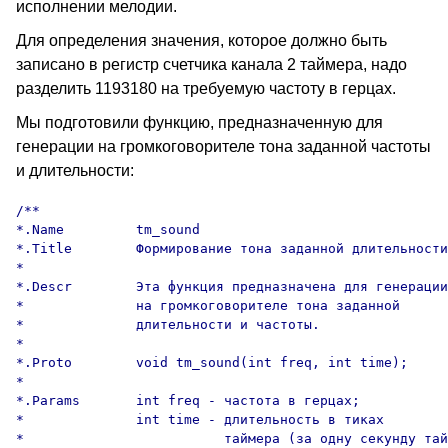
исполнении мелодии.
Для определения значения, которое должно быть
записано в регистр счетчика канала 2 таймера, надо
разделить 1193180 на требуемую частоту в герцах.
Мы подготовили функцию, предназначенную для
генерации на громкоговорителе тона заданной частоты
и длительности:
/**

*.Name         tm_sound

*.Title        Формирование тона заданной длительности

*

*.Descr        Эта функция предназначена для генерации

*              на громкоговорителе тона заданной

*              длительности и частоты.

*

*.Proto        void tm_sound(int freq, int time);

*

*.Params       int freq - частота в герцах;

*              int time - длительность в тиках

*                         таймера (за одну секунду тай