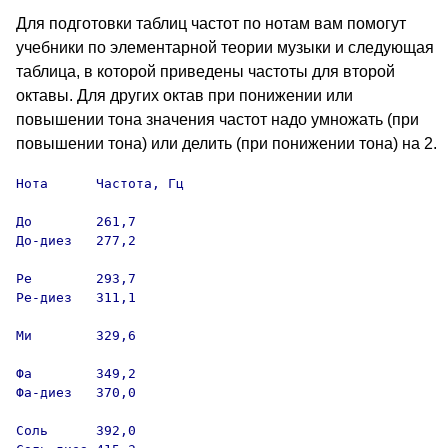
Для подготовки таблиц частот по нотам вам помогут
учебники по элементарной теории музыки и следующая
таблица, в которой приведены частоты для второй
октавы. Для других октав при понижении или
повышении тона значения частот надо умножать (при
повышении тона) или делить (при понижении тона) на 2.
Нота      Частота, Гц

До        261,7

До-диез   277,2

Ре        293,7

Ре-диез   311,1

Ми        329,6

Фа        349,2

Фа-диез   370,0

Соль      392,0
