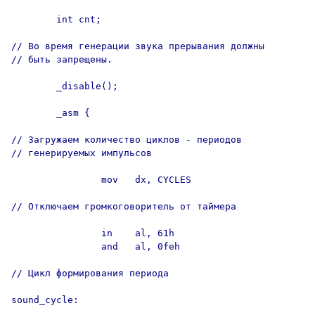
        int cnt;

// Во время генерации звука прерывания должны

// быть запрещены.

        _disable();

        _asm {

// Загружаем количество циклов - периодов

// генерируемых импульсов

                mov   dx, CYCLES

// Отключаем громкоговоритель от таймера

                in    al, 61h

                and   al, 0feh

// Цикл формирования периода

sound_cycle:
