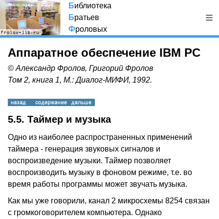
Б
иблиотека
Б
ратьев
Ф
роловых
Аппаратное обеспечение IBM PC
© Александр Фролов, Григорий Фролов
Том 2, книга 1, М.: Диалог-МИФИ, 1992.
5.5. Таймер и музыка
Одно из наиболее распространенных применений
таймера - генерация звуковых сигналов и
воспроизведение музыки. Таймер позволяет
воспроизводить музыку в фоновом режиме, т.е. во
время работы программы может звучать музыка.
Как мы уже говорили, канал 2 микросхемы 8254 связан
с громкоговорителем компьютера. Однако