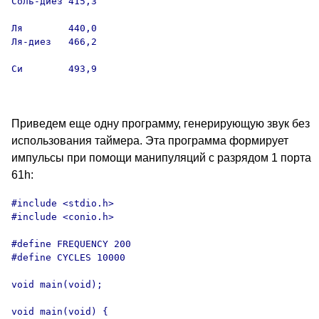
Соль-диез 415,3

Ля        440,0

Ля-диез   466,2

Си        493,9

Приведем еще одну программу, генерирующую звук без
использования таймера. Эта программа формирует
импульсы при помощи манипуляций с разрядом 1 порта
61h:
#include <stdio.h>

#include <conio.h>

#define FREQUENCY 200

#define CYCLES 10000

void main(void);

void main(void) {
