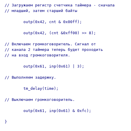
// Загружаем регистр счетчика таймера - сначала

// младший, затем старший байты

        outp(0x42, cnt & 0x00ff);

        outp(0x42, (cnt &0xff00) >> 8);

// Включаем громкоговоритель. Сигнал от

// канала 2 таймера теперь будет проходить

// на вход громкоговорителя.

        outp(0x61, inp(0x61) | 3);

// Выполняем задержку.

        tm_delay(time);

// Выключаем громкоговоритель.

        outp(0x61, inp(0x61) & 0xfc);

}
