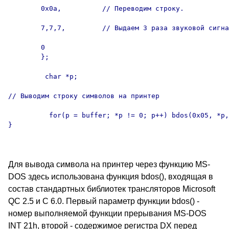
        0x0a,          // Переводим строку.

        7,7,7,         // Выдаем 3 раза звуковой сигна
        0

        };

         char *p;

// Выводим строку символов на принтер

          for(p = buffer; *p != 0; p++) bdos(0x05, *p,
}

Для вывода символа на принтер через функцию MS-
DOS здесь использована функция bdos(), входящая в
состав стандартных библиотек трансляторов Microsoft
QC 2.5 и C 6.0. Первый параметр функции bdos() -
номер выполняемой функции прерывания MS-DOS
INT 21h, второй - содержимое регистра DX перед