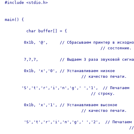
#include <stdio.h>

main() {

         char buffer[] = {

        0x1b, '@',     // Сбрасываем принтер в исходно
                                        // состояние.

        7,7,7,         // Выдаем 3 раза звуковой сигна
        0x1b, 'x','0', // Устанавливаем низкое

                                // качество печати.

       'S','t','r','i','n','g',' ','1',  // Печатаем

                                    // строку.

        0x1b, 'x','1', // Устанавливаем высокое

                                // качество печати.

        'S','t','r','i','n','g',' ','2',  // Печатаем

                                                    //