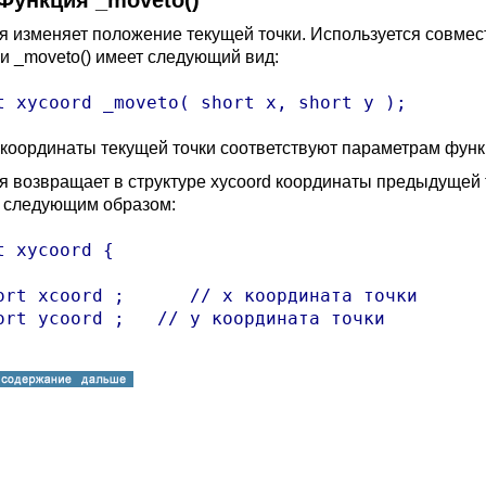
 Функция _moveto()
я изменяет положение текущей точки. Используется совместн
и _moveto() имеет следующий вид:
t xycoord _moveto( short x, short y );
координаты текущей точки соответствуют параметрам функци
я возвращает в структуре xycoord координаты предыдущей 
h следующим образом:
t xycoord {

ort xcoord ;      // x координата точки

ort ycoord ;   // y координата точки
