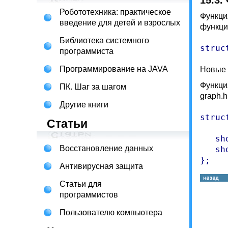
15.3.
Робототехника: практическое
Функци
введение для детей и взрослых
функци
Библиотека системного
struc
программиста
Программирование на JAVA
Новые 
Функци
ПК. Шаг за шагом
graph.
Другие книги
struc
Статьи
   sh
Восстановление данных
   sh
};
Антивирусная защита
Статьи для
программистов
Пользователю компьютера