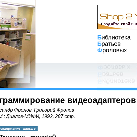
Б
иблиотека
Б
ратьев
Ф
роловых
граммирование видеоадаптеров
сандр Фролов, Григорий Фролов
 М.: Диалог-МИФИ, 1992, 287 стр.