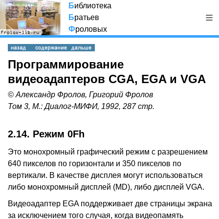
Б
иблиотека
Б
ратьев
Ф
роловых
Программирование
видеоадаптеров CGA, EGA и VGA
© Александр Фролов, Григорий Фролов
Том 3, М.: Диалог-МИФИ, 1992, 287 стр.
2.14. Режим 0Fh
Это монохромный графический режим с разрешением
640 пикселов по горизонтали и 350 пикселов по
вертикали. В качестве дисплея могут использоваться
либо монохромный дисплей (MD), либо дисплей VGA.
Видеоадаптер EGA поддерживает две страницы экрана
за исключением того случая, когда видеопамять