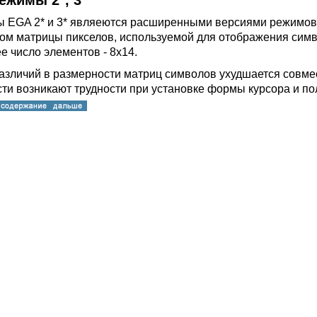
Режимы 2*, 3*
 EGA 2* и 3* являеются расширенными версиями режимов 
ом матрицы пикселов, используемой для отображения симво
е число элементов - 8х14.
различий в размерности матриц символов ухудшается совм
сти возникают трудности при установке формы курсора и п