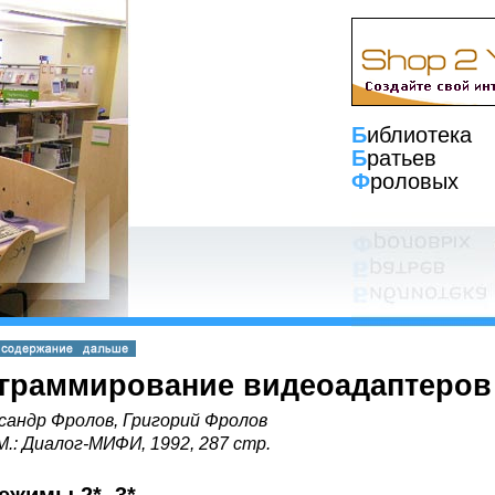
Б
иблиотека
Б
ратьев
Ф
роловых
граммирование видеоадаптеров
сандр Фролов, Григорий Фролов
 М.: Диалог-МИФИ, 1992, 287 стр.