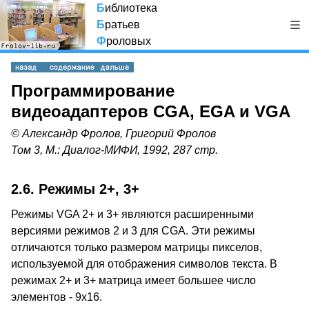
Б
иблиотека
Б
ратьев
Ф
роловых
Программирование
видеоадаптеров CGA, EGA и VGA
© Александр Фролов, Григорий Фролов
Том 3, М.: Диалог-МИФИ, 1992, 287 стр.
2.6. Режимы 2+, 3+
Режимы VGA 2+ и 3+ являются расширенными
версиями режимов 2 и 3 для CGA. Эти режимы
отличаются только размером матрицы пикселов,
используемой для отображения символов текста. В
режимах 2+ и 3+ матрица имеет большее число
элементов - 9х16.