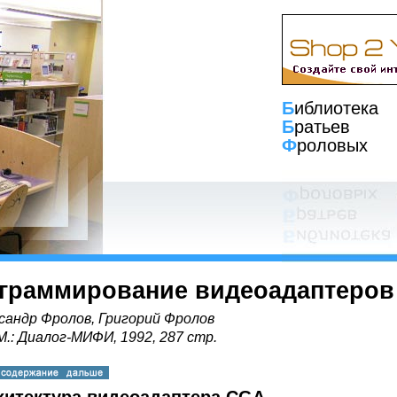
Б
иблиотека
Б
ратьев
Ф
роловых
граммирование видеоадаптеров
сандр Фролов, Григорий Фролов
 М.: Диалог-МИФИ, 1992, 287 стр.