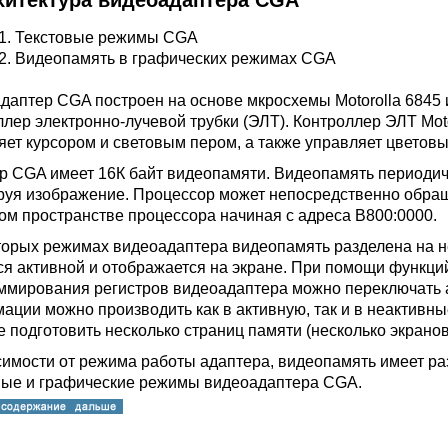
рхитектура видеоадаптера CGA
.1. Текстовые режимы CGA
.2. Видеопамять в графических режимах CGA
даптер CGA построен на основе мкросхемы Motorolla 6845 
ллер электронно-лучевой трубки (ЭЛТ). Контроллер ЭЛТ Mot
яет курсором и световым пером, а также управляет цветов
р CGA имеет 16К байт видеопамяти. Видеопамять периодич
уя изображение. Процессор может непосредственно обращ
ом пространстве процессора начиная с адреса B800:0000.
торых режимах видеоадаптера видеопамять разделена на не
ся активной и отображается на экране. При помощи функци
ммирования регистров видеоадаптера можно переключать 
ации можно производить как в активную, так и в неактивн
е подготовить несколько страниц памяти (несколько экранов
симости от режима работы адаптера, видеопамять имеет ра
вые и графические режимы видеоадаптера CGA.