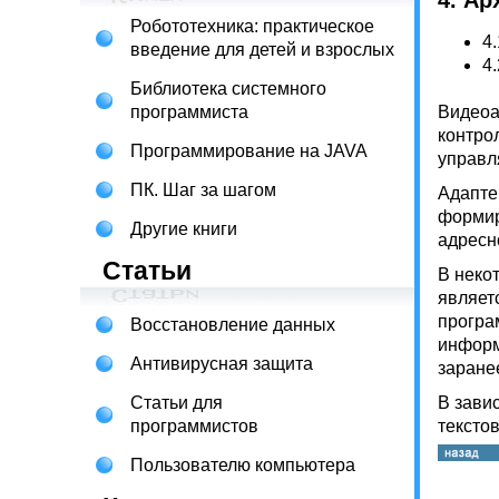
4. А
Робототехника: практическое
4
введение для детей и взрослых
4
Библиотека системного
программиста
Видеоа
контро
Программирование на JAVA
управл
ПК. Шаг за шагом
Адапте
формир
Другие книги
адресн
Статьи
В неко
являет
програ
Восстановление данных
информ
Антивирусная защита
заране
Статьи для
В зави
программистов
тексто
Пользователю компьютера