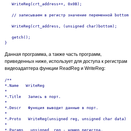
   WriteReg(crt_address++, 0x0B);

   // записываем в регистр значение переменной bottom

   WriteReg(crt_address, (unsigned char)bottom);

   getch();

}
Данная программа, а также часть программ,
приведенных ниже, использует для доступа к регистрам
видеоадаптера функции ReadReg и WriteReg:
/**

*.Name   WriteReg

*

*.Title   Запись в порт.

*

*.Descr   Функция выводит данные в порт.

*

*.Proto   WriteReg(unsigned reg, unsigned char data)

*

*.Params   unsigned  reg - номер регистра,
