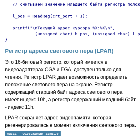
   // считываем значение младшего байта регистра полож
   l_pos = ReadReg(crt_port + 1);

   printf("\nТекущий адрес курсора %X:%X\n",

            (unsigned char) h_pos, (unsigned char) l_p
}
Регистр адреса светового пера (LPAR)
Это 16-битовый регистр, который имеется в
видеоадаптерах CGA и EGA, доступен только для
чтения. Регистр LPAR дает возможность определить
положение светового пера на экране. Регистр
содержащий старший байт адреса светового пера
имеет индекс 10h, а регистр содержащий младший байт
- индекс 11h.
LPAR сохраняет адрес видеопамяти, которая
регенерировалась в момент включения светового пера.