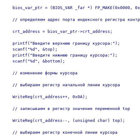
   bios_var_ptr = (BIOS_VAR _far *) FP_MAKE(0x0000, 0x
   // определяем адрес порта индексного регистра контр
   crt_address = bios_var_ptr->crt_address;

   printf("Введите верхнюю границу курсора:");

   scanf("%d", &top);

   printf("Введите нижнюю границу курсора:");

   scanf("%d", &bottom);

   // изменение формы курсора

   // выбираем регистр начальной линии курсора

   WriteReg(crt_address++, 0x0A);

   // записываем в регистр значение переменной top

   WriteReg(crt_address--, (unsigned char) top);

   // выбираем регистр конечной линии курсора
