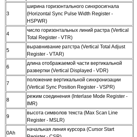
ширина горизонтального синхросигнала
3
(Horizontal Sync Pulse Width Register -
HSPWR)
число горизонтальных линий растра (Vertical
4
Total Register - VTR)
выравнивание ратстра (Vertical Total Adjust
5
Register - VTAR)
длина отображаемой части вертикальной
6
развертки (Vertical Displayed - VDR)
положение вертикальной синхронизации
7
(Vertical Sync Position Register - VSPR)
режим соединения (Interlase Mode Register -
8
IMR)
высота символов текста (Max Scan Line
9
Register - MSLR)
начальная линия курсора (Cursor Start
0Ah
Register - CSR)