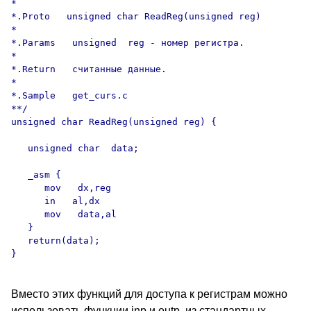
*

*.Proto   unsigned char ReadReg(unsigned reg)

*

*.Params   unsigned  reg - номер регистра.

*

*.Return   считанные данные.

*

*.Sample   get_curs.c

**/

unsigned char ReadReg(unsigned reg) {

   unsigned char  data;

   _asm {

      mov   dx,reg

      in   al,dx

      mov   data,al

   }

   return(data);

Вместо этих функций для доступа к регистрам можно
использовать функции inp и outp, из стандартных