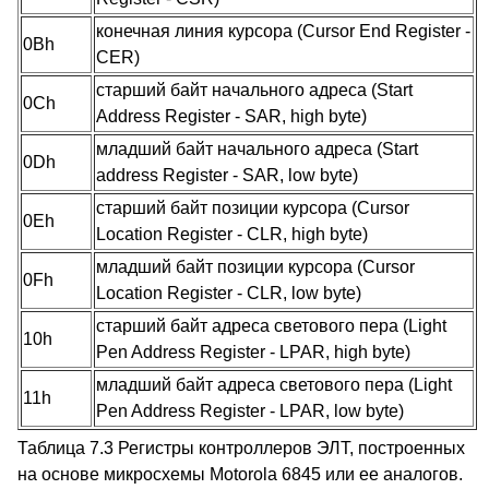
конечная линия курсора (Cursor End Register -
0Bh
CER)
старший байт начального адреса (Start
0Ch
Address Register - SAR, high byte)
младший байт начального адреса (Start
0Dh
address Register - SAR, low byte)
старший байт позиции курсора (Cursor
0Eh
Location Register - CLR, high byte)
младший байт позиции курсора (Cursor
0Fh
Location Register - CLR, low byte)
старший байт адреса светового пера (Light
10h
Pen Address Register - LPAR, high byte)
младший байт адреса светового пера (Light
11h
Pen Address Register - LPAR, low byte)
Таблица 7.3 Регистры контроллеров ЭЛТ, построенных
на основе микросхемы Motorola 6845 или ее аналогов.