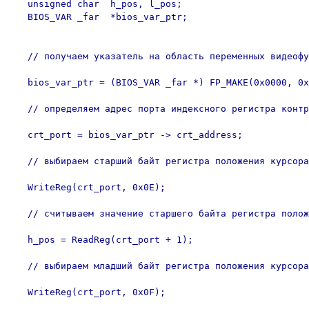
   unsigned char  h_pos, l_pos;

   BIOS_VAR _far  *bios_var_ptr;

   // получаем указатель на область переменных видеофу
   bios_var_ptr = (BIOS_VAR _far *) FP_MAKE(0x0000, 0x
   // определяем адрес порта индексного регистра контр
   crt_port = bios_var_ptr -> crt_address;

   // выбираем старший байт регистра положения курсора

   WriteReg(crt_port, 0x0E);

   // считываем значение старшего байта регистра полож
   h_pos = ReadReg(crt_port + 1);

   // выбираем младший байт регистра положения курсора

   WriteReg(crt_port, 0x0F);
