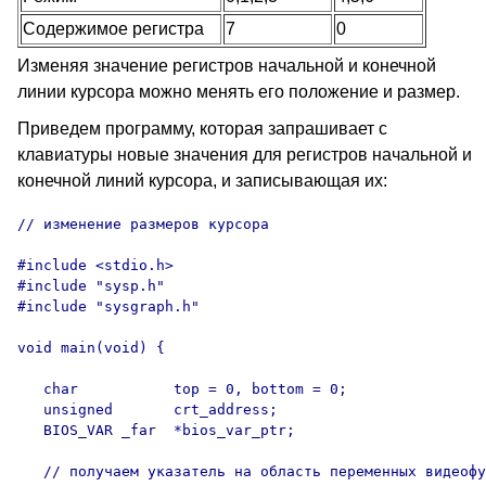
Содержимое регистра
7
0
Изменяя значение регистров начальной и конечной
линии курсора можно менять его положение и размер.
Приведем программу, которая запрашивает с
клавиатуры новые значения для регистров начальной и
конечной линий курсора, и записывающая их:
// изменение размеров курсора

#include <stdio.h>

#include "sysp.h"

#include "sysgraph.h"

void main(void) {

   char           top = 0, bottom = 0;

   unsigned       crt_address;

   BIOS_VAR _far  *bios_var_ptr;

   // получаем указатель на область переменных видеофу