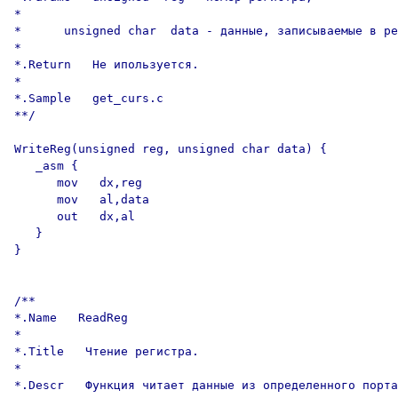
*

*      unsigned char  data - данные, записываемые в ре
*

*.Return   Не ипользуется.

*

*.Sample   get_curs.c

**/

WriteReg(unsigned reg, unsigned char data) {

   _asm {

      mov   dx,reg

      mov   al,data

      out   dx,al

   }

}

/**

*.Name   ReadReg

*

*.Title   Чтение регистра.

*

*.Descr   Функция читает данные из определенного порта