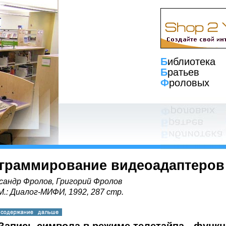
Б
иблиотека
Б
ратьев
Ф
роловых
граммирование видеоадаптеров
сандр Фролов, Григорий Фролов
 М.: Диалог-МИФИ, 1992, 287 стр.