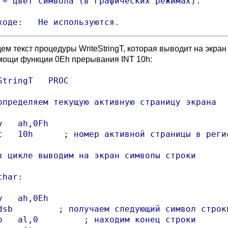
 = цвет символа (в графических режимах).

ходе:   Не используются.
ем текст процедуры WriteStringT, которая выводит на экран
мощи функции 0Eh прерывания INT 10h:
StringT   PROC

определяем текущую активную страницу экрана

v   ah,0Fh

t   10h      ; номер активной страницы в регис
в цикле выводим на экран символы строки

har:

v   ah,0Eh

dsb         ; получаем следующий символ строки
p   al,0         ; находим конец строки
