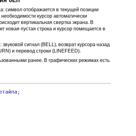
ция 0Eh
па: символ отображается в текущей позиции
и необходимости курсор автоматически
роисходит вертикальная свертка экрана. В
ает новая пустая строка и курсор помещается в
вуковой сигнал (BELL), возврат курсора назад
RN) и перевод строки (LINEFEED).
ьзованными ранее. В графических режимах есть
тайпа;
