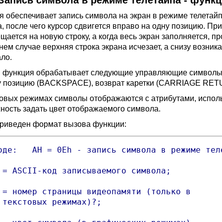
 Запись символа в режиме телетайпа - функ
я обеспечивает запись символа на экран в режиме телетай
а, после чего курсор сдвигется вправо на одну позицию. Пр
щается на новую строку, а когда весь экран заполняется, п
нем случае верхняя строка экрана исчезает, а снизу возник
ало.
 функция обрабатывает следующие управляющие символы: з
у позицию (BACKSPACE), возврат каретки (CARRIAGE RETU
товых режимах символы отображаются с атрибутами, испол
ность задать цвет отображаемого символа.
риведен формат вызова функции:
оде:   AH = 0Eh - запись символа в режиме теле
 = ASCII-код записываемого символа;

 = номер страницы видеопамяти (только в

 текстовых режимах)?;
