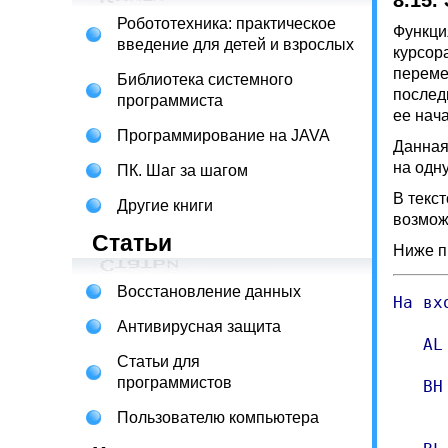
8.15.
Робототехника: практическое
Функци
введение для детей и взрослых
курсор
переме
Библиотека системного
послед
программиста
ее нач
Программирование на JAVA
Данная
на одн
ПК. Шаг за шагом
В текс
Другие книги
возмож
Статьи
Ниже п
Восстановление данных
На вх
Антивирусная защита
   AL
Статьи для
программистов
   BH
     
Пользователю компьютера