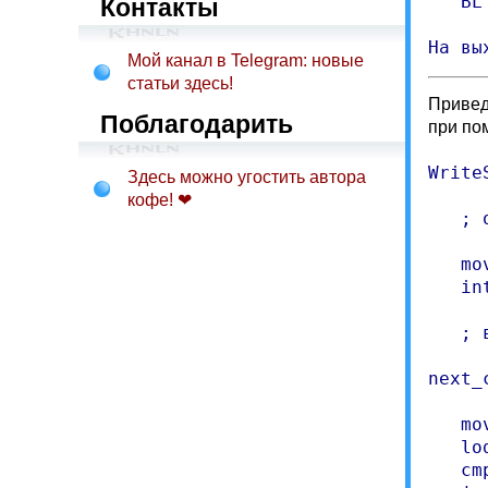
   BL
Контакты
На вы
Мой канал в Telegram: новые
статьи здесь!
Привед
Поблагодарить
при по
Write
Здесь можно угостить автора
кофе! ❤
   ; 
   mo
   in
   ; 
next_c
   mo
   lo
   cm