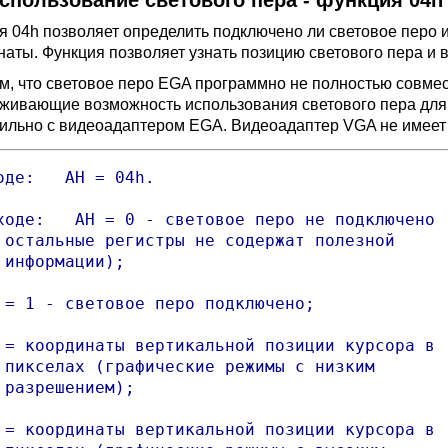
Использование светового пера - функция 04h
я 04h позволяет определить подключено ли световое перо и
наты. Функция позволяет узнать позицию светового пера и в
м, что световое перо EGA программно не полностью совмес
живающие возможность использования светового пера для
ильно с видеоадаптером EGA. Видеоадаптер VGA не имеет 
оде:   AH = 04h.

ходе:   AH = 0 - световое перо не подключено (
 остальные регистры не содержат полезной

 информации);

 = 1 - световое перо подключено;

 = координаты вертикальной позиции курсора в

 пикселах (графические режимы с низким

 разрешением);

 = координаты вертикальной позиции курсора в
