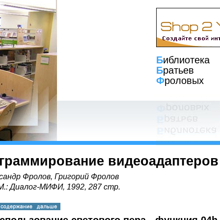
Б
иблиотека
Б
ратьев
Ф
роловых
граммирование видеоадаптеров
сандр Фролов, Григорий Фролов
 М.: Диалог-МИФИ, 1992, 287 стр.