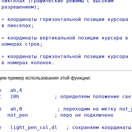
 пикселах (графические режимы с высоким

 разрешением);

 = координаты горизонтальной позиции курсора

 в пикселах;

 = координаты вертикальной позиции курсора в

 номерах строк;

 = координаты горизонтальной позиции курсора

 в номерах колонок.
ем пример использования этой функции:
v   ah,4

t   10h            ; определяем положение свет
p   ah,0            ; переходим на метку not_p
   not_pen         ; перо не подключено

v   light_pen_col,dl   ; сохраняем координаты 