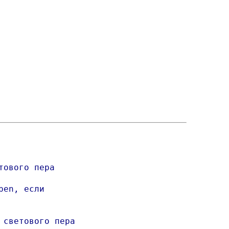
ового пера

en, если 

светового пера
