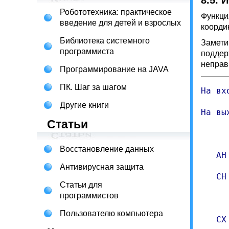
8.5. 
Робототехника: практическое
Функци
введение для детей и взрослых
коорди
Библиотека системного
Замети
программиста
поддер
неправ
Программирование на JAVA
ПК. Шаг за шагом
На вх
Другие книги
На вы
Статьи
     
     
Восстановление данных
   AH
Антивирусная защита
   CH
Статьи для
     
программистов
     
Пользователю компьютера
   CX