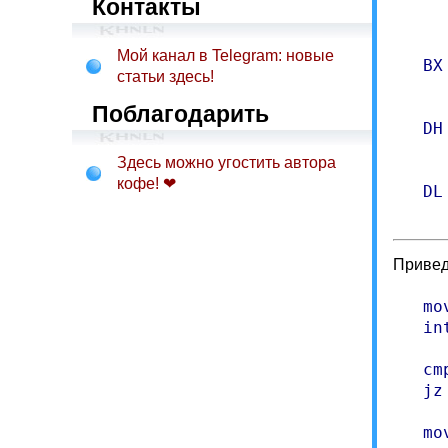
     
Контакты
     
Мой канал в Telegram: новые
   BX
статьи здесь!
     
Поблагодарить
   DH
     
Здесь можно угостить автора
кофе! ❤
   DL
     
Привед
   mo
   in
   cm
   jz
   mo