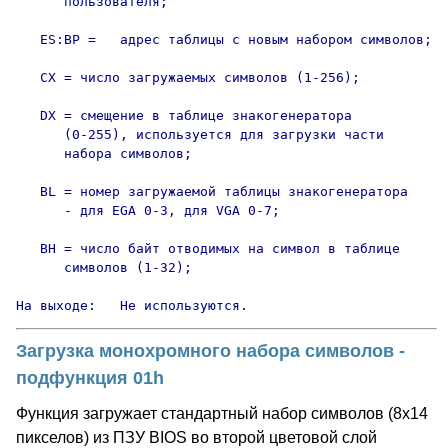
      пользователя;

   ES:BP =   адрес таблицы с новым набором символов;

   CX = число загружаемых символов (1-256);

   DX = смещение в таблице знакогенератора

      (0-255), используется для загрузки части

      набора символов;

   BL = номер загружаемой таблицы знакогенератора

      - для EGA 0-3, для VGA 0-7;

   BH = число байт отводимых на символ в таблице

      символов (1-32);

На выходе:   Не используются.
Загрузка монохромного набора символов -
подфункция 01h
Функция загружает стандартный набор символов (8х14
пикселов) из ПЗУ BIOS во второй цветовой слой