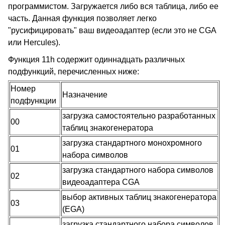
программистом. Загружается либо вся таблица, либо ее
часть. Данная функция позволяет легко
"русифицировать" ваш видеоадаптер (если это не CGA
или Hercules).
Функция 11h содержит одиннадцать различных
подфункций, перечисленных ниже:
Номер
Назначение
подфункции
загрузка самостоятельно разработанных
00
таблиц знакогенератора
загрузка стандартного монохромного
01
набора символов
загрузка стандартного набора символов
02
видеоадаптера CGA
выбор активных таблиц знакогенератора
03
(EGA)
загрузка стандартного набора символов