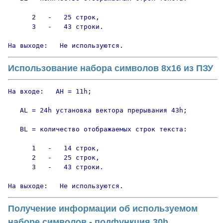
      2   -   25 строк,

      3   -   43 строки.

На выходе:   Не используются.
Использование набора символов 8х16 из ПЗУ
На входе:   AH = 11h;

   AL = 24h установка вектора прерывания 43h;

   BL = количество отображаемых строк текста:

      1   -   14 строк,

      2   -   25 строк,

      3   -   43 строки.

На выходе:   Не используются.
Получение информации об используемом
наборе символов - подфункция 30h