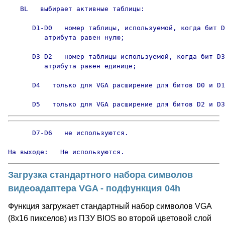
   BL   выбирает активные таблицы:

      D1-D0   номер таблицы, используемой, когда бит D
         атрибута равен нулю;

      D3-D2   номер таблицы используемой, когда бит D3
         атрибута равен единице;

      D4   только для VGA расширение для битов D0 и D1

      D5   только для VGA расширение для битов D2 и D3
      D7-D6   не используются.

На выходе:   Не используются.
Загрузка стандартного набора символов
видеоадаптера VGA - подфункция 04h
Функция загружает стандартный набор символов VGA
(8х16 пикселов) из ПЗУ BIOS во второй цветовой слой