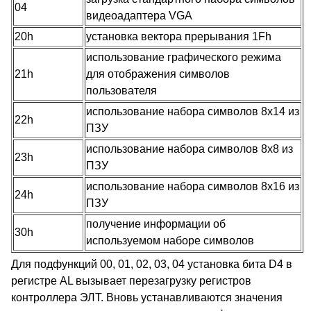
04
видеоадаптера VGA
20h
установка вектора прерывания 1Fh
использование графического режима
21h
для отображения символов
пользователя
использование набора символов 8х14 из
22h
ПЗУ
использование набора символов 8х8 из
23h
ПЗУ
использование набора символов 8х16 из
24h
ПЗУ
получение информации об
30h
используемом наборе символов
Для подфункций 00, 01, 02, 03, 04 установка бита D4 в
регистре AL вызывает перезагрузку регистров
контроллера ЭЛТ. Вновь устанавливаются значения