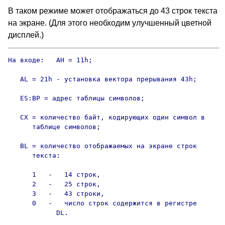
В таком режиме может отображаться до 43 строк текста
на экране. (Для этого необходим улучшенный цветной
дисплей.)
На входе:   AH = 11h;

   AL = 21h - установка вектора прерывания 43h;

   ES:BP = адрес таблицы символов;

   CX = количество байт, кодирующих один символ в

      таблице символов;

   BL = количество отображаемых на экране строк

      текста:

      1   -   14 строк,

      2   -   25 строк,

      3   -   43 строки,

      0   -   число строк содержится в регистре

            DL.
