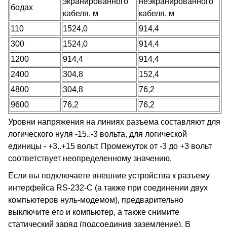
экранированного
неэкранированного
бодах
кабеля, м
кабеля, м
110
1524,0
914,4
300
1524,0
914,4
1200
914,4
914,4
2400
304,8
152,4
4800
304,8
76,2
9600
76,2
76,2
Уровни напряжения на линиях разъема составляют для
логического нуля -15..-3 вольта, для логической
единицы - +3..+15 вольт. Промежуток от -3 до +3 вольт
соответствует неопределенному значению.
Если вы подключаете внешние устройства к разъему
интерфейса RS-232-C (а также при соединении двух
компьютеров нуль-модемом), предварительно
выключите его и компьютер, а также снимите
статический заряд (подсоединив заземление). В