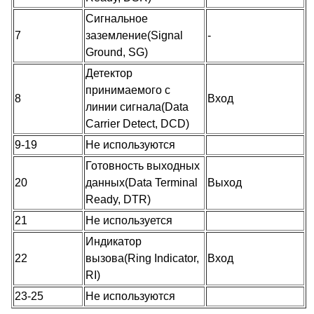
Сигнальное
7
заземление(Signal
-
Ground, SG)
Детектор
принимаемого с
8
Вход
линии сигнала(Data
Carrier Detect, DCD)
9-19
Не используются
Готовность выходных
20
данных(Data Terminal
Выход
Ready, DTR)
21
Не используется
Индикатор
22
вызова(Ring Indicator,
Вход
RI)
23-25
Не используются