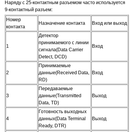
Наряду с 25-контактным разъемом часто используется
9-контактный разъем:
Номер
Назначение контакта
Вход или выход
контакта
Детектор
принимаемого с линии
1
Вход
сигнала(Data Carrier
Detect, DCD)
Принимаемые
2
данные(Received Data,
Вход
RD)
Передаваемые
3
данные(Transmitted
Выход
Data, TD)
Готовность выходных
4
данных(Data Terminal
Выход
Ready, DTR)