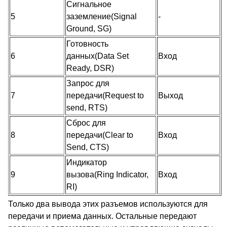
Сигнальное
5
заземление(Signal
-
Ground, SG)
Готовность
6
данных(Data Set
Вход
Ready, DSR)
Запрос для
7
передачи(Request to
Выход
send, RTS)
Сброс для
8
передачи(Clear to
Вход
Send, CTS)
Индикатор
9
вызова(Ring Indicator,
Вход
RI)
Только два вывода этих разъемов используются для
передачи и приема данных. Остальные передают