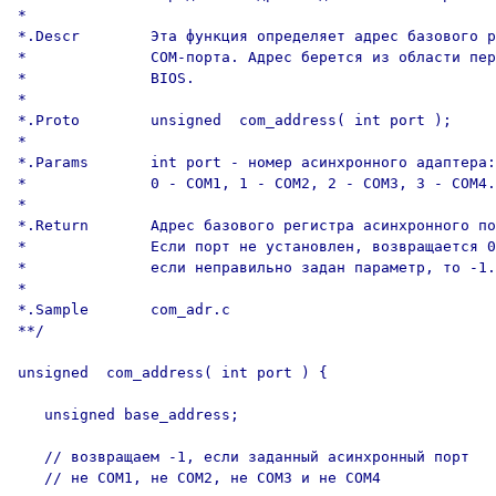
*

*.Descr        Эта функция определяет адрес базового р
*              COM-порта. Адрес берется из области пер
*              BIOS.

*

*.Proto        unsigned  com_address( int port );

*

*.Params       int port - номер асинхронного адаптера:

*              0 - COM1, 1 - COM2, 2 - COM3, 3 - COM4.

*

*.Return       Адрес базового регистра асинхронного по
*              Если порт не установлен, возвращается 0
*              если неправильно задан параметр, то -1.

*

*.Sample       com_adr.c

**/

unsigned  com_address( int port ) {

   unsigned base_address;

   // возвращаем -1, если заданный асинхронный порт

   // не COM1, не COM2, не COM3 и не COM4
