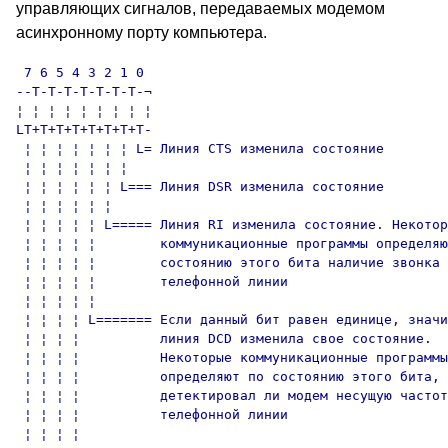
управляющих сигналов, передаваемых модемом
асинхронному порту компьютера.
 7 6 5 4 3 2 1 0

--T-T-T-T-T-T-T-¬

¦ ¦ ¦ ¦ ¦ ¦ ¦ ¦ ¦

LT+T+T+T+T+T+T+T-

 ¦ ¦ ¦ ¦ ¦ ¦ ¦ L= Линия CTS изменила состояние

 ¦ ¦ ¦ ¦ ¦ ¦ ¦

 ¦ ¦ ¦ ¦ ¦ ¦ L=== Линия DSR изменила состояние

 ¦ ¦ ¦ ¦ ¦ ¦

 ¦ ¦ ¦ ¦ ¦ L===== Линия RI изменила состояние. Некотор
 ¦ ¦ ¦ ¦ ¦        коммуникационные программы определяю
 ¦ ¦ ¦ ¦ ¦        состоянию этого бита наличие звонка 
 ¦ ¦ ¦ ¦ ¦        телефонной линии

 ¦ ¦ ¦ ¦ ¦

 ¦ ¦ ¦ ¦ L======= Если данный бит равен единице, значи
 ¦ ¦ ¦ ¦          линия DCD изменила свое состояние.

 ¦ ¦ ¦ ¦          Некоторые коммуникационные программы

 ¦ ¦ ¦ ¦          определяют по состоянию этого бита,

 ¦ ¦ ¦ ¦          детектировал ли модем несущую частот
 ¦ ¦ ¦ ¦          телефонной линии

 ¦ ¦ ¦ ¦
