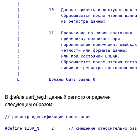
     ¦

     ¦            10 - Данные приняты и доступны для ч
     ¦                 Сбрасывается после чтения данны
     ¦                 из регистра данных

     ¦

     ¦            11 - Прерывание по линии состояния

     ¦                 приемника, возникает при

     ¦                 переполнении приемника, ошибках

     ¦                 четности или формата данных

     ¦                 или при состоянии BREAK.

     ¦                 Сбрасывается после чтения состо
     ¦                 линии из регистра состояния лин
     ¦

В файле uart_reg.h данный регистр определен
следующим образом:
// регистр идентификации прерывания

#define IIDR_N     2      // смещение относительно баз