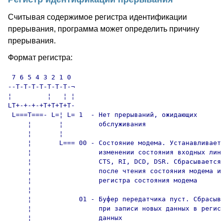
Считывая содержимое регистра идентификации
прерывания, программа может определить причину
прерывания.
Формат регистра:
 7 6 5 4 3 2 1 0

--T-T-T-T-T-T-T-¬

¦         ¦   ¦ ¦

LT+-+-+-+T+T+T+T-

 L===T===- L=¦ L= 1  - Нет прерываний, ожидающих

     ¦       ¦         обслуживания

     ¦       ¦

     ¦       L=== 00 - Состояние модема. Устанавливает
     ¦                 изменении состояния входных лин
     ¦                 CTS, RI, DCD, DSR. Сбрасывается
     ¦                 после чтения состояния модема и
     ¦                 регистра состояния модема

     ¦

     ¦            01 - Буфер передатчика пуст. Сбрасыв
     ¦                 при записи новых данных в регис
     ¦                 данных
