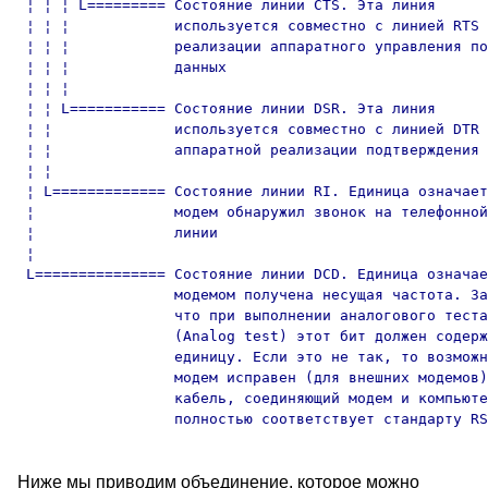
 ¦ ¦ ¦ L========= Состояние линии CTS. Эта линия

 ¦ ¦ ¦            используется совместно с линией RTS 
 ¦ ¦ ¦            реализации аппаратного управления по
 ¦ ¦ ¦            данных

 ¦ ¦ ¦

 ¦ ¦ L=========== Состояние линии DSR. Эта линия

 ¦ ¦              используется совместно с линией DTR 
 ¦ ¦              аппаратной реализации подтверждения 
 ¦ ¦

 ¦ L============= Состояние линии RI. Единица означает
 ¦                модем обнаружил звонок на телефонной

 ¦                линии

 ¦

 L=============== Состояние линии DCD. Единица означае
                  модемом получена несущая частота. За
                  что при выполнении аналогового теста

                  (Analog test) этот бит должен содерж
                  единицу. Если это не так, то возможн
                  модем исправен (для внешних модемов)
                  кабель, соединяющий модем и компьюте
Ниже мы приводим объединение, которое можно