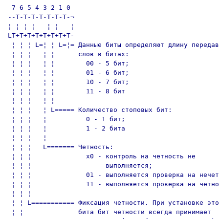
 7 6 5 4 3 2 1 0

--T-T-T-T-T-T-T-¬

¦ ¦ ¦ ¦   ¦ ¦   ¦

LT+T+T+T+T+T+T+T-

 ¦ ¦ ¦ L=¦ ¦ L=¦= Данные биты определяют длину передав
 ¦ ¦ ¦   ¦ ¦      слов в битах:

 ¦ ¦ ¦   ¦ ¦        00 - 5 бит;

 ¦ ¦ ¦   ¦ ¦        01 - 6 бит;

 ¦ ¦ ¦   ¦ ¦        10 - 7 бит;

 ¦ ¦ ¦   ¦ ¦        11 - 8 бит

 ¦ ¦ ¦   ¦ ¦

 ¦ ¦ ¦   ¦ L===== Количество стоповых бит:

 ¦ ¦ ¦   ¦          0 - 1 бит;

 ¦ ¦ ¦   ¦          1 - 2 бита

 ¦ ¦ ¦   ¦

 ¦ ¦ ¦   L======= Четность:

 ¦ ¦ ¦              x0 - контроль на четность не

 ¦ ¦ ¦                   выполняется;

 ¦ ¦ ¦              01 - выполняется проверка на нечет
 ¦ ¦ ¦              11 - выполняется проверка на четно
 ¦ ¦ ¦

 ¦ ¦ L=========== Фиксация четности. При установке это
 ¦ ¦              бита бит четности всегда принимает
