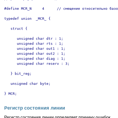
#define MCR_N     4      // смещение относительно базо
typedef union  _MCR_ {

   struct {

      unsigned char dtr : 1;

      unsigned char rts : 1;

      unsigned char out1 : 1;

      unsigned char out2 : 1;

      unsigned char diag : 1;

      unsigned char reserv : 3;

   } bit_reg;

   unsigned char byte;

Регистр состояния линии
Регистр состояния линии определяет причину ошибок,