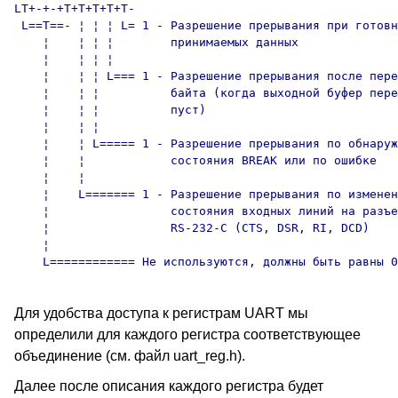
LT+-+-+T+T+T+T+T-

 L==T==- ¦ ¦ ¦ L= 1 - Разрешение прерывания при готовн
    ¦    ¦ ¦ ¦        принимаемых данных

    ¦    ¦ ¦ ¦

    ¦    ¦ ¦ L=== 1 - Разрешение прерывания после пере
    ¦    ¦ ¦          байта (когда выходной буфер пере
    ¦    ¦ ¦          пуст)

    ¦    ¦ ¦

    ¦    ¦ L===== 1 - Разрешение прерывания по обнаруж
    ¦    ¦            состояния BREAK или по ошибке

    ¦    ¦

    ¦    L======= 1 - Разрешение прерывания по изменен
    ¦                 состояния входных линий на разъе
    ¦                 RS-232-C (CTS, DSR, RI, DCD)

    ¦

Для удобства доступа к регистрам UART мы
определили для каждого регистра соответствующее
объединение (см. файл uart_reg.h).
Далее после описания каждого регистра будет