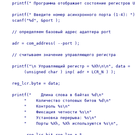
   printf(" Программа отображает состояние регистров U
   printf(" Введите номер асинхронного порта (1-4): ")
   scanf("%d", &port );

   // определяем базовый адрес адаптера port

   adr = com_address( --port );

   // считываем значение управляющего регистра

   printf("\n Управляющий регистр = %Xh\n\n", data =

        (unsigned char ) inp( adr + LCR_N ) );

   reg_lcr.byte = data;

   printf("    Длина слова в байтах %d\n"

        "    Количество стоповых битов %d\n"

        "    Контроль %s\n"

        "    Фиксация четности %s\n"

        "    Установка перерыва: %s\n"

        "    Порты %Xh, %Xh используются %s\n",

         reg_lcr.bit_reg.len + 5,
