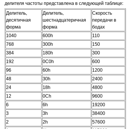
делителя частоты представлена в следующей таблице:
Делитель,
Делитель,
Скорость
десятичная
шестнадцатеричная
передачи в
форма
форма
бодах
1040
600h
110
768
300h
150
384
180h
300
192
0C0h
600
96
60h
1200
48
30h
2400
24
18h
4800
12
0Ch
9600
6
6h
19200
3
3h
38400
2
2h
57600