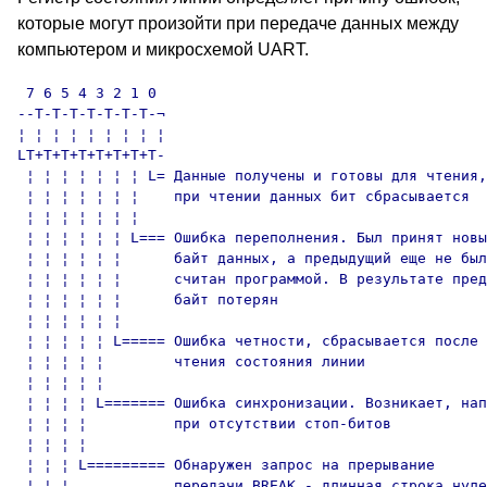
которые могут произойти при передаче данных между
компьютером и микросхемой UART.
 7 6 5 4 3 2 1 0

--T-T-T-T-T-T-T-¬

¦ ¦ ¦ ¦ ¦ ¦ ¦ ¦ ¦

LT+T+T+T+T+T+T+T-

 ¦ ¦ ¦ ¦ ¦ ¦ ¦ L= Данные получены и готовы для чтения,

 ¦ ¦ ¦ ¦ ¦ ¦ ¦    при чтении данных бит сбрасывается

 ¦ ¦ ¦ ¦ ¦ ¦ ¦

 ¦ ¦ ¦ ¦ ¦ ¦ L=== Ошибка переполнения. Был принят новы
 ¦ ¦ ¦ ¦ ¦ ¦      байт данных, а предыдущий еще не был
 ¦ ¦ ¦ ¦ ¦ ¦      считан программой. В результате пред
 ¦ ¦ ¦ ¦ ¦ ¦      байт потерян

 ¦ ¦ ¦ ¦ ¦ ¦

 ¦ ¦ ¦ ¦ ¦ L===== Ошибка четности, сбрасывается после

 ¦ ¦ ¦ ¦ ¦        чтения состояния линии

 ¦ ¦ ¦ ¦ ¦

 ¦ ¦ ¦ ¦ L======= Ошибка синхронизации. Возникает, нап
 ¦ ¦ ¦ ¦          при отсутствии стоп-битов

 ¦ ¦ ¦ ¦

 ¦ ¦ ¦ L========= Обнаружен запрос на прерывание

 ¦ ¦ ¦            передачи BREAK - длинная строка нуле