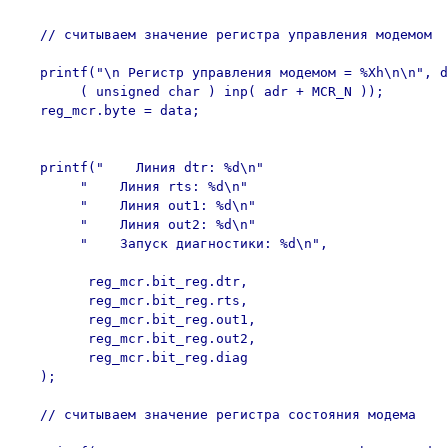
   // считываем значение регистра управления модемом

   printf("\n Регистр управления модемом = %Xh\n\n", d
        ( unsigned char ) inp( adr + MCR_N ));

   reg_mcr.byte = data;

   printf("    Линия dtr: %d\n"

        "    Линия rts: %d\n"

        "    Линия out1: %d\n"

        "    Линия out2: %d\n"

        "    Запуск диагностики: %d\n",

         reg_mcr.bit_reg.dtr,

         reg_mcr.bit_reg.rts,

         reg_mcr.bit_reg.out1,

         reg_mcr.bit_reg.out2,

         reg_mcr.bit_reg.diag

   );

   // считываем значение регистра состояния модема 
