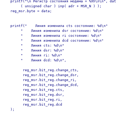
   printf("\n Регистр состояния модема = %Xh\n\n", dat
        ( unsigned char ) inp( adr + MSR_N ) );

   reg_msr.byte = data;

   printf("    Линия изменила cts состояние: %d\n"

        "    Линия изменила dsr состояние: %d\n"

        "    Линия изменила ri состояние: %d\n"

        "    Линия изменила dcd состояние: %d\n"

        "    Линия cts: %d\n"

        "    Линия dsr: %d\n"

        "    Линия ri: %d\n"

        "    Линия dcd: %d\n",

         reg_msr.bit_reg.change_cts,

         reg_msr.bit_reg.change_dsr,

         reg_msr.bit_reg.change_ri,

         reg_msr.bit_reg.change_dcd,

         reg_msr.bit_reg.cts,

         reg_msr.bit_reg.dsr,

         reg_msr.bit_reg.ri,

         reg_msr.bit_reg.dcd

   );
