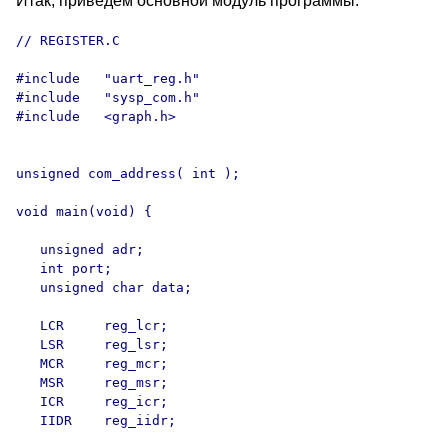
Итак, приведем основной модуль программы:
// REGISTER.C

#include   "uart_reg.h"

#include   "sysp_com.h"

#include   <graph.h>

unsigned com_address( int );

void main(void) {

   unsigned adr;

   int port;

   unsigned char data;

   LCR     reg_lcr;

   LSR     reg_lsr;

   MCR     reg_mcr;

   MSR     reg_msr;

   ICR     reg_icr;

   IIDR    reg_iidr;
