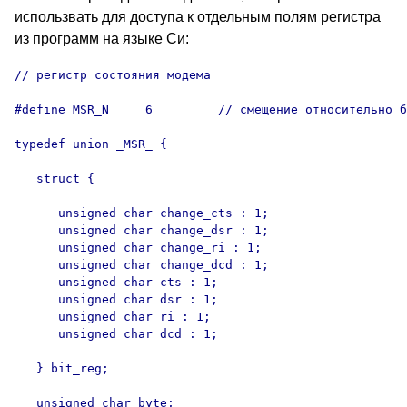
использвать для доступа к отдельным полям регистра
из программ на языке Си:
// регистр состояния модема

#define MSR_N     6         // смещение относительно б
typedef union _MSR_ {

   struct {

      unsigned char change_cts : 1;

      unsigned char change_dsr : 1;

      unsigned char change_ri : 1;

      unsigned char change_dcd : 1;

      unsigned char cts : 1;

      unsigned char dsr : 1;

      unsigned char ri : 1;

      unsigned char dcd : 1;

   } bit_reg;

   unsigned char byte;
