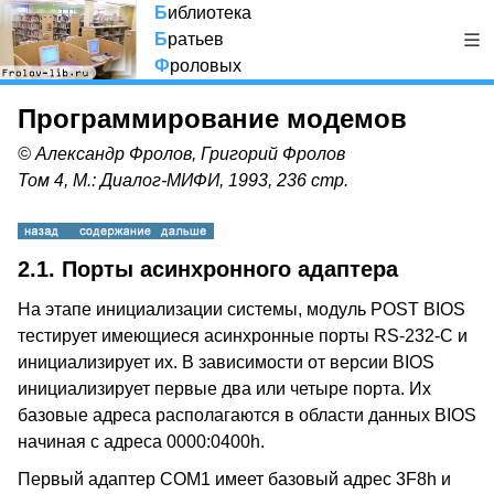
Б
иблиотека
Б
ратьев
Ф
роловых
Программирование модемов
© Александр Фролов, Григорий Фролов
Том 4, М.: Диалог-МИФИ, 1993, 236 стр.
2.1. Порты асинхронного адаптера
На этапе инициализации системы, модуль POST BIOS
тестирует имеющиеся асинхронные порты RS-232-C и
инициализирует их. В зависимости от версии BIOS
инициализирует первые два или четыре порта. Их
базовые адреса располагаются в области данных BIOS
начиная с адреса 0000:0400h.
Первый адаптер COM1 имеет базовый адрес 3F8h и