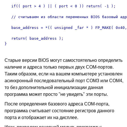
   if(( port > 4 ) || ( port < 0 )) return( -1 );

   // считываем из области переменных BIOS базовый адр
   base_address = *(( unsigned _far * ) FP_MAKE( 0x40,
   return( base_address );

Старые версии BIOS могут самостоятельно определить
наличие и адреса только первых двух COM-портов.
Таким образом, если на вашем компьютере установлен
асинхронный последовательный порт COM3 или COM4,
то без дополнительной инициализации данная
программа может просто "не увидеть" эти порты.
После определения базового адреса COM-порта,
программа считывает состояние регистров данного
порта и отображает их на дисплее.