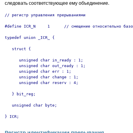
следовать соответствующее ему объединение.
// регистр управления прерываниями

#define ICR_N     1      // смещение относительно базо
typedef union _ICR_ {

   struct {

      unsigned char in_ready : 1;

      unsigned char out_ready : 1;

      unsigned char err : 1;

      unsigned char change : 1;

      unsigned char reserv : 4;

   } bit_reg;

   unsigned char byte;

Регистр идентификации прерывания