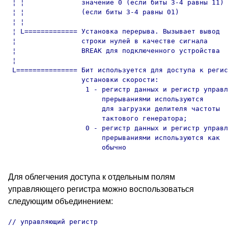
 ¦ ¦              значение 0 (если биты 3-4 равны 11) 
 ¦ ¦              (если биты 3-4 равны 01)

 ¦ ¦

 ¦ L============= Установка перерыва. Вызывает вывод

 ¦                строки нулей в качестве сигнала

 ¦                BREAK для подключенного устройства

 ¦

 L=============== Бит используется для доступа к регис
                  установки скорости: 

                   1 - регистр данных и регистр управл
                       прерываниями используются

                       для загрузки делителя частоты

                       тактового генератора;

                   0 - регистр данных и регистр управл
                       прерываниями используются как

Для облегчения доступа к отдельным полям
управляющего регистра можно воспользоваться
следующим объединением:
// управляющий регистр
