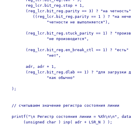
         reg_lcr.bit_reg.stop + 1,

         (reg_lcr.bit_reg.parity == 3) ? "на четность"
            ((reg_lcr.bit_reg.parity == 1 ) ? "на нече
                  "четности не выполняется"),

         (reg_lcr.bit_reg.stuck_parity == 1) ? "произв
                  "не производится",

         (reg_lcr.bit_reg.en_break_ctl == 1) ? "есть" 
                  "нет",

         adr, adr + 1,

         (reg_lcr.bit_reg.dlab == 1) ? "для загрузки д
                  "как обычно"

   );

   // считываем значение регистра состояния линии 

   printf("\n Регистр состояния линии = %Xh\n\n", data
        (unsigned char ) inp( adr + LSR_N ) );
