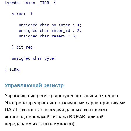
typedef union _IIDR_ {

   struct  {

      unsigned char no_inter : 1;

      unsigned char inter_id : 2;

      unsigned char reserv : 5;

   } bit_reg;

   unsigned char byte;

Управляющий регистр
Управляющий регистр доступен по записи и чтению.
Этот регистр управляет различными характеристиками
UART: скоростью передачи данных, контролем
четности, передачей сигнала BREAK, длиной
передаваемых слов (символов).