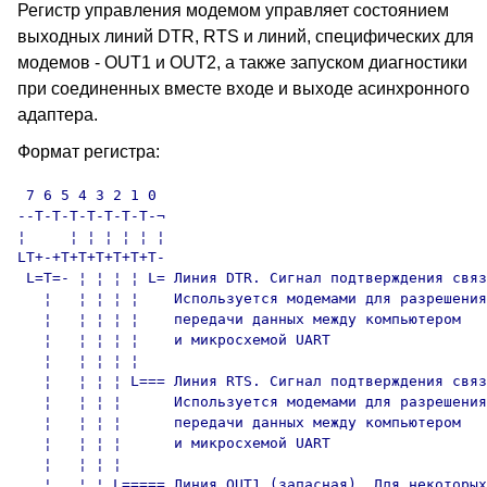
Регистр управления модемом управляет состоянием
выходных линий DTR, RTS и линий, специфических для
модемов - OUT1 и OUT2, а также запуском диагностики
при соединенных вместе входе и выходе асинхронного
адаптера.
Формат регистра:
 7 6 5 4 3 2 1 0

--T-T-T-T-T-T-T-¬

¦     ¦ ¦ ¦ ¦ ¦ ¦

LT+-+T+T+T+T+T+T-

 L=T=- ¦ ¦ ¦ ¦ L= Линия DTR. Сигнал подтверждения связ
   ¦   ¦ ¦ ¦ ¦    Используется модемами для разрешения

   ¦   ¦ ¦ ¦ ¦    передачи данных между компьютером

   ¦   ¦ ¦ ¦ ¦    и микросхемой UART

   ¦   ¦ ¦ ¦ ¦

   ¦   ¦ ¦ ¦ L=== Линия RTS. Сигнал подтверждения связ
   ¦   ¦ ¦ ¦      Используется модемами для разрешения

   ¦   ¦ ¦ ¦      передачи данных между компьютером

   ¦   ¦ ¦ ¦      и микросхемой UART

   ¦   ¦ ¦ ¦

   ¦   ¦ ¦ L===== Линия OUT1 (запасная). Для некоторых
