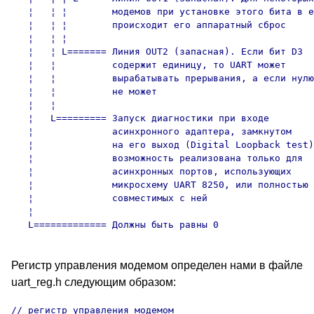
   ¦   ¦ ¦        модемов при установке этого бита в е
   ¦   ¦ ¦        происходит его аппаратный сброс

   ¦   ¦ ¦

   ¦   ¦ L======= Линия OUT2 (запасная). Если бит D3

   ¦   ¦          содержит единицу, то UART может

   ¦   ¦          вырабатывать прерывания, а если нулю
   ¦   ¦          не может

   ¦   ¦

   ¦   L========= Запуск диагностики при входе

   ¦              асинхронного адаптера, замкнутом

   ¦              на его выход (Digital Loopback test)
   ¦              возможность реализована только для

   ¦              асинхронных портов, использующих

   ¦              микросхему UART 8250, или полностью

   ¦              совместимых с ней

   ¦

Регистр управления модемом определен нами в файле
uart_reg.h следующим образом:
// регистр управления модемом
