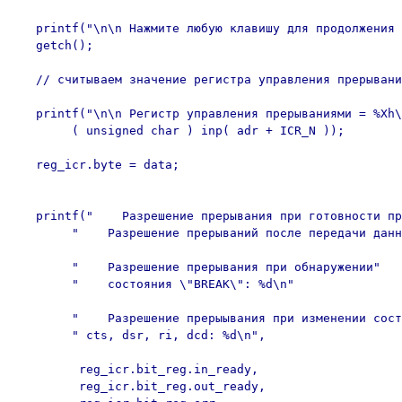
   printf("\n\n Нажмите любую клавишу для продолжения 
   getch();

   // считываем значение регистра управления прерывани
   printf("\n\n Регистр управления прерываниями = %Xh\
        ( unsigned char ) inp( adr + ICR_N ));

   reg_icr.byte = data;

   printf("    Разрешение прерывания при готовности пр
        "    Разрешение прерываний после передачи данн
        "    Разрешение прерывания при обнаружении"

        "    состояния \"BREAK\": %d\n"

        "    Разрешение прерыывания при изменении сост
        " cts, dsr, ri, dcd: %d\n",

         reg_icr.bit_reg.in_ready,

         reg_icr.bit_reg.out_ready,
