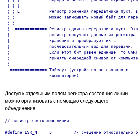
 ¦ ¦ ¦

 ¦ ¦ L=========== Регистр хранения передатчика пуст, в
 ¦ ¦              можно записывать новый байт для пере
 ¦ ¦

 ¦ L============= Регистр сдвига передатчика пуст. Это
 ¦                регистр получает данные из регистра

 ¦                хранения и преобразует их в

 ¦                последовательный вид для передачи.

 ¦                Если этот бит равен единице, то UART
 ¦                принять очередной символ от компьюте
 ¦

 L=============== Таймаут (устройство не связано с

Доступ к отдельным полям регистра состояния линии
можно организовать с помощью следующего
объединения:
// регистр состояния линии

#define LSR_N     5         // смещение относительно б