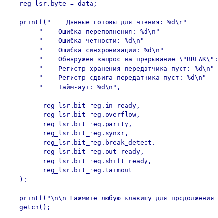
   reg_lsr.byte = data;

   printf("    Данные готовы для чтения: %d\n"

        "    Ошибка переполнения: %d\n"

        "    Ошибка четности: %d\n"

        "    Ошибка синхронизации: %d\n"

        "    Обнаружен запрос на прерывание \"BREAK\":
        "    Регистр хранения передатчика пуст: %d\n"

        "    Регистр сдвига передатчика пуст: %d\n"

        "    Тайм-аут: %d\n",

         reg_lsr.bit_reg.in_ready,

         reg_lsr.bit_reg.overflow,

         reg_lsr.bit_reg.parity,

         reg_lsr.bit_reg.synxr,

         reg_lsr.bit_reg.break_detect,

         reg_lsr.bit_reg.out_ready,

         reg_lsr.bit_reg.shift_ready,

         reg_lsr.bit_reg.taimout

   );

   printf("\n\n Нажмите любую клавишу для продолжения 
   getch();
