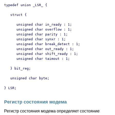
typedef union _LSR_ {

   struct {

      unsigned char in_ready : 1;

      unsigned char overflow : 1;

      unsigned char parity : 1;

      unsigned char synxr : 1;

      unsigned char break_detect : 1;

      unsigned char out_ready : 1;

      unsigned char shift_ready : 1;

      unsigned char taimout : 1;

   } bit_reg;

   unsigned char byte;

Регистр состояния модема
Регистр состояния модема определяет состояние