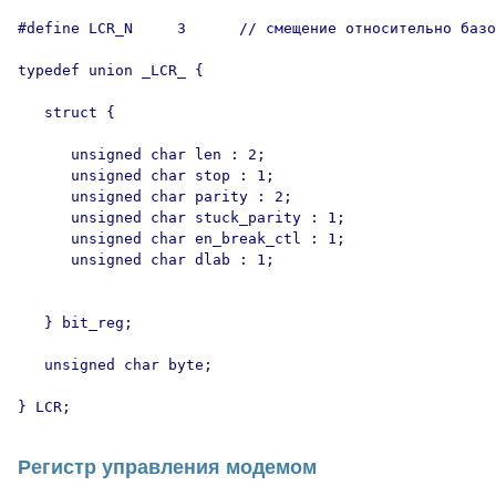
#define LCR_N     3      // смещение относительно базо
typedef union _LCR_ {

   struct {

      unsigned char len : 2;

      unsigned char stop : 1;

      unsigned char parity : 2;

      unsigned char stuck_parity : 1;

      unsigned char en_break_ctl : 1;

      unsigned char dlab : 1;

   } bit_reg;

   unsigned char byte;

Регистр управления модемом