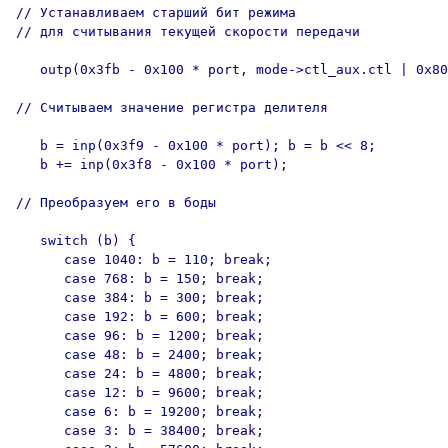
// Устанавливаем старший бит режима

// для считывания текущей скорости передачи

   outp(0x3fb - 0x100 * port, mode->ctl_aux.ctl | 0x80
// Считываем значение регистра делителя

   b = inp(0x3f9 - 0x100 * port); b = b << 8;

   b += inp(0x3f8 - 0x100 * port);

// Преобразуем его в боды

   switch (b) {

      case 1040: b = 110; break;

      case 768: b = 150; break;

      case 384: b = 300; break;

      case 192: b = 600; break;

      case 96: b = 1200; break;

      case 48: b = 2400; break;

      case 24: b = 4800; break;

      case 12: b = 9600; break;

      case 6: b = 19200; break;

      case 3: b = 38400; break;
