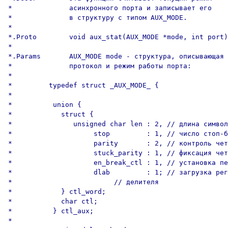
*              асинхронного порта и записывает его

*              в структуру с типом AUX_MODE.

*

*.Proto        void aux_stat(AUX_MODE *mode, int port)
*

*.Params       AUX_MODE mode - структура, описывающая

*              протокол и режим работы порта:

*

*         typedef struct _AUX_MODE_ {

*

*          union {

*            struct {

*               unsigned char len : 2, // длина символ
*                    stop         : 1, // число стоп-б
*                    parity       : 2, // контроль чет
*                    stuck_parity : 1, // фиксация чет
*                    en_break_ctl : 1, // установка пе
*                    dlab         : 1; // загрузка рег
*                         // делителя

*            } ctl_word;

*            char ctl;

*          } ctl_aux;

*
