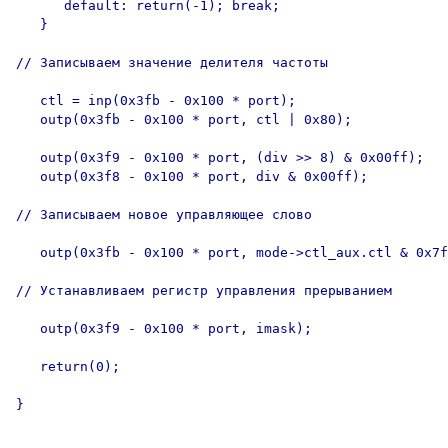
      default: return(-1); break;

   }

// Записываем значение делителя частоты

   ctl = inp(0x3fb - 0x100 * port);

   outp(0x3fb - 0x100 * port, ctl | 0x80);

   outp(0x3f9 - 0x100 * port, (div >> 8) & 0x00ff);

   outp(0x3f8 - 0x100 * port, div & 0x00ff);

// Записываем новое управляющее слово

   outp(0x3fb - 0x100 * port, mode->ctl_aux.ctl & 0x7f
// Устанавливаем регистр управления прерыванием

   outp(0x3f9 - 0x100 * port, imask);

   return(0);
