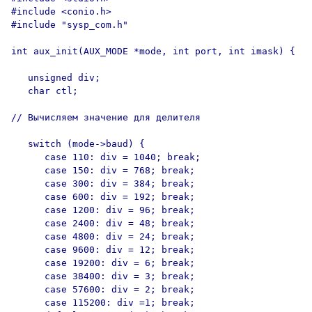
#include <conio.h>

#include "sysp_com.h"

int aux_init(AUX_MODE *mode, int port, int imask) {

   unsigned div;

   char ctl;

// Вычисляем значение для делителя

   switch (mode->baud) {

      case 110: div = 1040; break;

      case 150: div = 768; break;

      case 300: div = 384; break;

      case 600: div = 192; break;

      case 1200: div = 96; break;

      case 2400: div = 48; break;

      case 4800: div = 24; break;

      case 9600: div = 12; break;

      case 19200: div = 6; break;

      case 38400: div = 3; break;

      case 57600: div = 2; break;

      case 115200: div =1; break;
