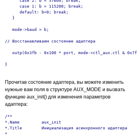
      case 2: b = 57600; break;

      case 1: b = 115200; break;

      default: b=0; break;

   }

   mode->baud = b;

// Восстанавливаем состояние адаптера

   outp(0x3fb - 0x100 * port, mode->ctl_aux.ctl & 0x7f
Прочитав состояние адаптера, вы можете изменить
нужные вам поля в структуре AUX_MODE и вызвать
функцию aux_init() для изменения параметров
адаптера:
/**

*.Name         aux_init

*.Title        Инициализация асинхронного адаптера

*
