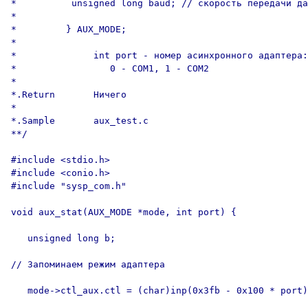
*          unsigned long baud; // скорость передачи да
*

*         } AUX_MODE;

*

*              int port - номер асинхронного адаптера:

*                 0 - COM1, 1 - COM2

*

*.Return       Ничего

*

*.Sample       aux_test.c

**/

#include <stdio.h>

#include <conio.h>

#include "sysp_com.h"

void aux_stat(AUX_MODE *mode, int port) {

   unsigned long b;

// Запоминаем режим адаптера

   mode->ctl_aux.ctl = (char)inp(0x3fb - 0x100 * port)