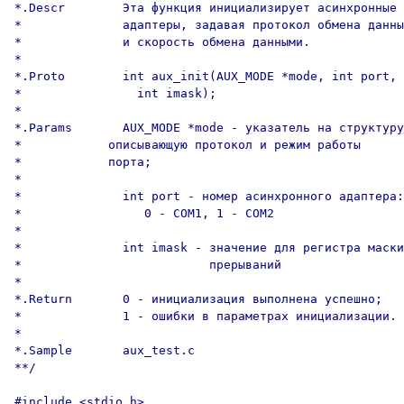
*.Descr        Эта функция инициализирует асинхронные

*              адаптеры, задавая протокол обмена данны
*              и скорость обмена данными.

*

*.Proto        int aux_init(AUX_MODE *mode, int port,

*                int imask);

*

*.Params       AUX_MODE *mode - указатель на структуру
*            описывающую протокол и режим работы 

*            порта;

*

*              int port - номер асинхронного адаптера:

*                 0 - COM1, 1 - COM2

*

*              int imask - значение для регистра маски

*                          прерываний

*

*.Return       0 - инициализация выполнена успешно;

*              1 - ошибки в параметрах инициализации.

*

*.Sample       aux_test.c

**/

#include <stdio.h>
