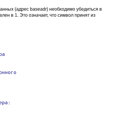
анных (адрес baseadr) необходимо убедиться в
влен в 1. Это означает, что символ принят из
а

нного

ра:
