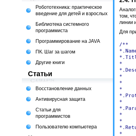
2.4. 
Робототехника: практическое
Аналог
введение для детей и взрослых
том, чт
линии 
Библиотека системного
программиста
Для пр
Программирование на JAVA
/**

*.Nam
ПК. Шаг за шагом
*.Tit
Другие книги
*

*.Des
Статьи
*    
*    
Восстановление данных
*

*.Pro
Антивирусная защита
*

*.Par
Статьи для
*    
программистов
*

Пользователю компьютера
*.Ret
*
