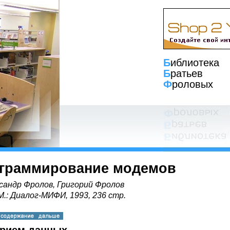
Б
иблиотека
Б
ратьев
Ф
роловых
граммирование модемов
сандр Фролов, Григорий Фролов
 М.: Диалог-МИФИ, 1993, 236 стр.