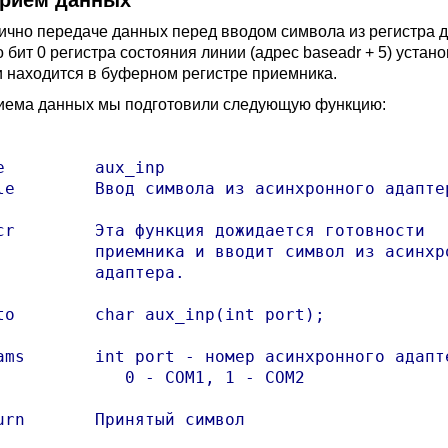
Прием данных
ично передаче данных перед вводом символа из регистра д
о бит 0 регистра состояния линии (адрес baseadr + 5) устано
и находится в буферном регистре приемника.
иема данных мы подготовили следующую функцию:
e         aux_inp

le        Ввод символа из асинхронного адаптер
cr        Эта функция дожидается готовности

          приемника и вводит символ из асинхро
          адаптера.

to        char aux_inp(int port);

ams       int port - номер асинхронного адапте
             0 - COM1, 1 - COM2

urn       Принятый символ
