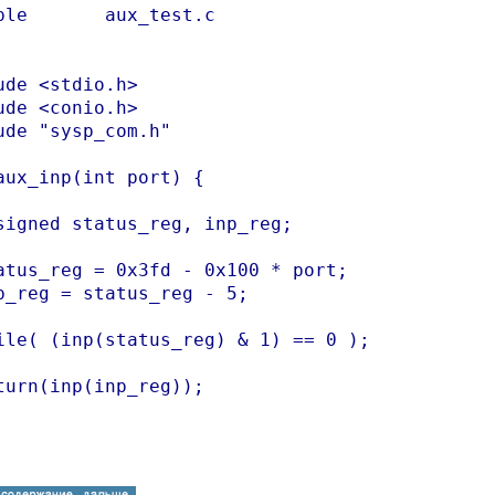
ple       aux_test.c

ude <stdio.h>

ude <conio.h>

ude "sysp_com.h"

aux_inp(int port) {

signed status_reg, inp_reg;

atus_reg = 0x3fd - 0x100 * port;

p_reg = status_reg - 5;

ile( (inp(status_reg) & 1) == 0 );

turn(inp(inp_reg));
