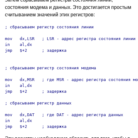
состояния модема и данных. Это достигается простым
считыванием значений этих регистров:
; сбрасываем регистр состояния линии

mov   dx,LSR   ; LSR - адрес регистра состояния линии

in    al,dx

jmp   $+2      ; задержка

; сбрасываем регистр состояния модема

mov   dx,MSR   ; где MSR - адрес регистра состояния мо
in    al,dx

jmp   $+2      ; задержка

; сбрасываем регистр данных

mov   dx,DAT   ; где DAT - адрес регистра данных

in    al,dx

jmp   $+2      ; задержка