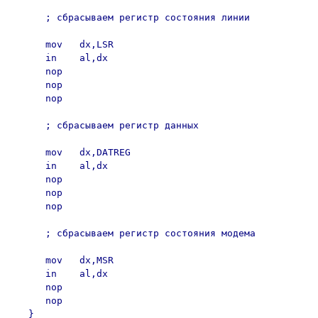
      ; сбрасываем регистр состояния линии

      mov   dx,LSR

      in    al,dx

      nop

      nop

      nop

      ; сбрасываем регистр данных

      mov   dx,DATREG

      in    al,dx

      nop

      nop

      nop

      ; сбрасываем регистр состояния модема

      mov   dx,MSR

      in    al,dx

      nop

      nop

   }
