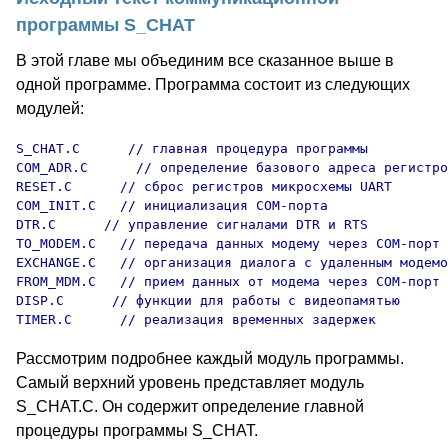
программы S_CHAT
В этой главе мы объединим все сказанное выше в
одной программе. Программа состоит из следующих
модулей:
S_CHAT.C      // главная процедура программы

COM_ADR.C      // определение базового адреса регистро
RESET.C      // сброс регистров микросхемы UART

COM_INIT.C   // инициализация COM-порта

DTR.C      // управление сигналами DTR и RTS

TO_MODEM.C   // передача данных модему через COM-порт

EXCHANGE.C   // организация диалога с удаленным модемо
FROM_MDM.C   // прием данных от модема через COM-порт

DISP.C      // функции для работы с видеопамятью

TIMER.C      // реализация временных задержек
Рассмотрим подробнее каждый модуль программы.
Самый верхний уровень представляет модуль
S_CHAT.C. Он содержит определение главной
процедуры программы S_CHAT.