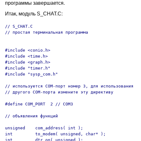
программы завершается.
Итак, модуль S_CHAT.C:
// S_CHAT.C

// простая терминальная программа

#include <conio.h>

#include <time.h>

#include <graph.h>

#include "timer.h"

#include "sysp_com.h"

// используется COM-порт номер 3, для использования

// другого COM-порта измените эту директиву

#define COM_PORT  2 // COM3

// объявления функций

unsigned    com_address( int );

int         to_modem( unsigned, char* );

int         dtr_on( unsigned );
