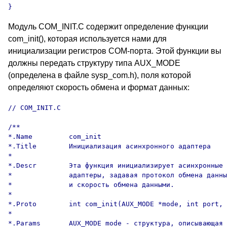
}
Модуль COM_INIT.C содержит определение функции
com_init(), которая используется нами для
инициализации регистров COM-порта. Этой функции вы
должны передать структуру типа AUX_MODE
(определена в файле sysp_com.h), поля которой
определяют скорость обмена и формат данных:
// COM_INIT.C

/**

*.Name         com_init

*.Title        Инициализация асинхронного адаптера

*

*.Descr        Эта функция инициализирует асинхронные

*              адаптеры, задавая протокол обмена данны
*              и скорость обмена данными.

*

*.Proto        int com_init(AUX_MODE *mode, int port, 
*

*.Params       AUX_MODE mode - структура, описывающая
