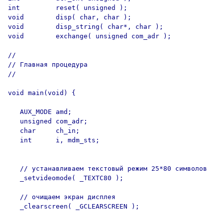
int         reset( unsigned );

void        disp( char, char );

void        disp_string( char*, char );

void        exchange( unsigned com_adr );

//

// Главная процедура

//

void main(void) {

   AUX_MODE amd;

   unsigned com_adr;

   char     ch_in;

   int      i, mdm_sts;

   // устанавливаем текстовый режим 25*80 символов

   _setvideomode( _TEXTC80 );

   // очищаем экран дисплея

   _clearscreen( _GCLEARSCREEN );
