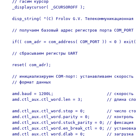
   // гасим курсор

   _displaycursor( _GCURSOROFF );

   disp_string( "(C) Frolov G.V. Телекоммуникационная 
   // получаем базовый адрес регистров порта COM_PORT

   if(( com_adr = com_address( COM_PORT )) < 0 ) exit(
   // сбрасываем регистры UART

   reset( com_adr);

   // инициализируем COM-порт: устанавливаем скорость 
   // формат данных

   amd.baud = 1200L;                      // скорость 
   amd.ctl_aux.ctl_word.len = 3;          // длина сло
   amd.ctl_aux.ctl_word.stop = 0;         // число сто
   amd.ctl_aux.ctl_word.parity = 0;       // контроль 
   amd.ctl_aux.ctl_word.stuck_parity = 0; // фиксация 
   amd.ctl_aux.ctl_word.en_break_ctl = 0; // установка
   amd.ctl_aux.ctl_word.dlab = 0;         // загрузка 