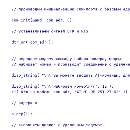
   // производим инициализацию COM-порта с базовым адр
   com_init(&amd, com_adr, 0);

   // устанавливаем сигнал DTR и RTS

   dtr_on( com_adr );

   // передаем модему команду набора номера, модем

   // набирает номер и производит соединение с удаленн
   disp_string( "\n\rВы можете вводить AT-команды, для
   disp_string( "\n\rНабираем номер\n\r", 12 );

   if( 0!= to_modem( com_adr, "AT M1 DP 251 27 62" )) 
   // задержка

   sleep(1);

   // выполняем диалог с удаленным модемом
