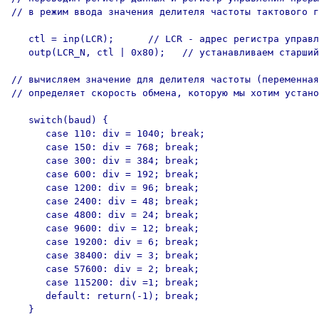
// в режим ввода значения делителя частоты тактового г
   ctl = inp(LCR);      // LCR - адрес регистра управл
   outp(LCR_N, ctl | 0x80);   // устанавливаем старший
// вычисляем значение для делителя частоты (переменная
// определяет скорость обмена, которую мы хотим устано
   switch(baud) {

      case 110: div = 1040; break;

      case 150: div = 768; break;

      case 300: div = 384; break;

      case 600: div = 192; break;

      case 1200: div = 96; break;

      case 2400: div = 48; break;

      case 4800: div = 24; break;

      case 9600: div = 12; break;

      case 19200: div = 6; break;

      case 38400: div = 3; break;

      case 57600: div = 2; break;

      case 115200: div =1; break;

      default: return(-1); break;

   }
