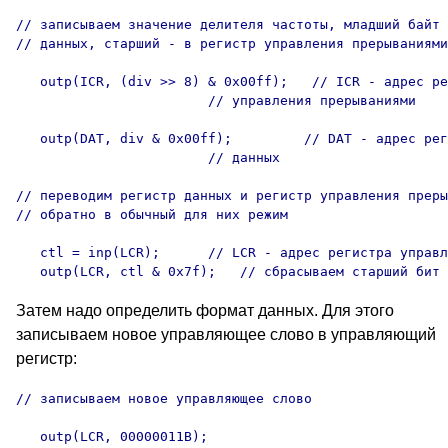
// записываем значение делителя частоты, младший байт 
// данных, старший - в регистр управления прерываниями

   outp(ICR, (div >> 8) & 0x00ff);   // ICR - адрес ре
                        // управления прерываниями

   outp(DAT, div & 0x00ff);         // DAT - адрес рег
                        // данных

// переводим регистр данных и регистр управления преры
// обратно в обычный для них режим

   ctl = inp(LCR);      // LCR - адрес регистра управл
   outp(LCR, ctl & 0x7f);   // сбрасываем старший бит 
Затем надо определить формат данных. Для этого
записываем новое управляющее слово в управляющий
регистр:
// записываем новое управляющее слово

   outp(LCR, 00000011B);
