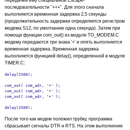
передачей ему специальной Escape-
последовательности "+++". Для этого сначала
выполняется временная задержка 2,5 секунды
(продолжительность задержки определяется регистром
модема S12, по умолчанию одна секунда). Затем при
помощи функции com_out() из модуля TO_MODEM.C
модему передаются три знака '+' и опять выполняется
временная задержка. Временная задержка
выполняется функцией delay(), определенной в модуле
TIMER.C:
delay(2500);

com_out( com_adr, '+' );

com_out( com_adr, '+' );

com_out( com_adr, '+' );

delay(2500);
После того как модем положил трубку, программа
сбрасывает сигналы DTR и RTS. На этом выполнение