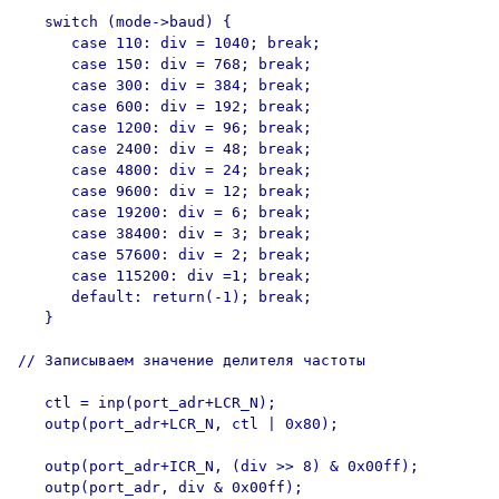
   switch (mode->baud) {

      case 110: div = 1040; break;

      case 150: div = 768; break;

      case 300: div = 384; break;

      case 600: div = 192; break;

      case 1200: div = 96; break;

      case 2400: div = 48; break;

      case 4800: div = 24; break;

      case 9600: div = 12; break;

      case 19200: div = 6; break;

      case 38400: div = 3; break;

      case 57600: div = 2; break;

      case 115200: div =1; break;

      default: return(-1); break;

   }

// Записываем значение делителя частоты

   ctl = inp(port_adr+LCR_N);

   outp(port_adr+LCR_N, ctl | 0x80);

   outp(port_adr+ICR_N, (div >> 8) & 0x00ff);

   outp(port_adr, div & 0x00ff);
