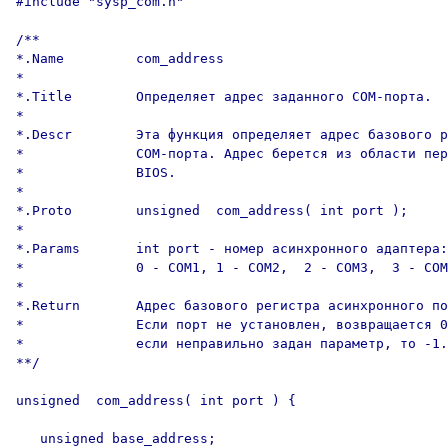
#include "sysp_com.h"

/**

*.Name         com_address

*

*.Title        Определяет адрес заданного COM-порта.

*

*.Descr        Эта функция определяет адрес базового р
*              COM-порта. Адрес берется из области пер
*              BIOS.

*

*.Proto        unsigned  com_address( int port );

*

*.Params       int port - номер асинхронного адаптера:

*              0 - COM1, 1 - COM2,  2 - COM3,  3 - COM
*

*.Return       Адрес базового регистра асинхронного по
*              Если порт не установлен, возвращается 0
*              если неправильно задан параметр, то -1.

**/

unsigned  com_address( int port ) {

   unsigned base_address;
