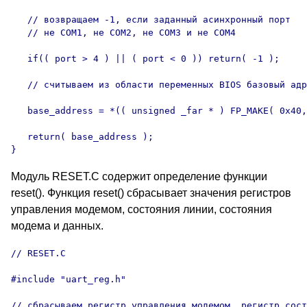
   // возвращаем -1, если заданный асинхронный порт

   // не COM1, не COM2, не COM3 и не COM4

   if(( port > 4 ) || ( port < 0 )) return( -1 );

   // считываем из области переменных BIOS базовый адр
   base_address = *(( unsigned _far * ) FP_MAKE( 0x40,
   return( base_address );

}
Модуль RESET.C содержит определение функции
reset(). Функция reset() сбрасывает значения регистров
управления модемом, состояния линии, состояния
модема и данных.
// RESET.C

#include "uart_reg.h"

// сбрасываем регистр управления модемом, регистр сост