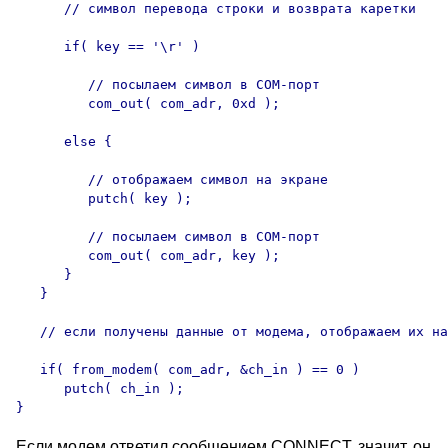
      // символ перевода строки и возврата каретки

      if( key == '\r' ) 

         // посылаем символ в COM-порт

         com_out( com_adr, 0xd );

      else {

         // отображаем символ на экране

         putch( key );

         // посылаем символ в COM-порт

         com_out( com_adr, key );

      }

   }

   // если получены данные от модема, отображаем их на
   if( from_modem( com_adr, &ch_in ) == 0 )

      putch( ch_in );

}
Если модем ответил сообщением CONNECT, значит, он