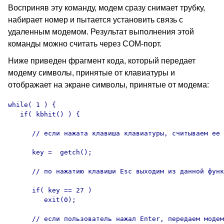
Восприняв эту команду, модем сразу снимает трубку,
набирает номер и пытается установить связь с
удаленным модемом. Результат выполнения этой
команды можно считать через COM-порт.
Ниже приведен фрагмент кода, который передает
модему символы, принятые от клавиатуры и
отображает на экране символы, принятые от модема:
while( 1 ) {

   if( kbhit() ) {

      // если нажата клавиша клавиатуры, считываем ее 
      key =  getch();

      // по нажатию клавиши Esc выходим из данной функ
      if( key == 27 )

         exit(0);

      // если пользователь нажал Enter, передаем модем