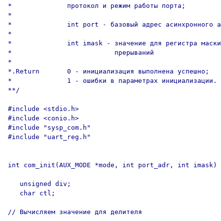
*              протокол и режим работы порта;

*

*              int port - базовый адрес асинхронного а
*

*              int imask - значение для регистра маски

*                          прерываний

*

*.Return       0 - инициализация выполнена успешно;

*              1 - ошибки в параметрах инициализации.

**/

#include <stdio.h>

#include <conio.h>

#include "sysp_com.h"

#include "uart_reg.h"

int com_init(AUX_MODE *mode, int port_adr, int imask) 
   unsigned div;

   char ctl;

// Вычисляем значение для делителя
