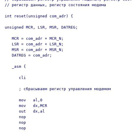
// регистр данных, регистр состояния модема

int reset(unsigned com_adr) {

unsigned MCR, LSR, MSR, DATREG;

   MCR = com_adr + MCR_N;

   LSR = com_adr + LSR_N;

   MSR = com_adr + MSR_N;

   DATREG = com_adr;

   _asm {

      cli

      ; сбрасываем регистр управления модемом

      mov   al,0

      mov   dx,MCR

      out   dx,al

      nop

      nop

      nop
