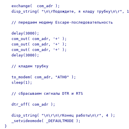
   exchange(  com_adr );

   disp_string( "\n\rПодождите, я кладу трубку\n\r", 1
   // передаем модему Escape-последовательность

   delay(3000);

   com_out( com_adr, '+' );

   com_out( com_adr, '+' );

   com_out( com_adr, '+' );

   delay(3000);

   // кладем трубку

   to_modem( com_adr, "ATH0" );

   sleep(1);

   // сбрасываем сигналы DTR и RTS

   dtr_off( com_adr );

   disp_string( "\n\r\n\rКонец работы\n\r", 4 );

   _setvideomode( _DEFAULTMODE );

}