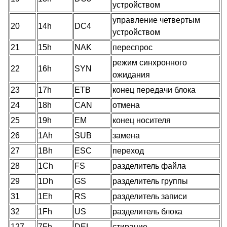
устройством
управление четвертым
20
14h
DC4
устройством
21
15h
NAK
переспрос
режим синхронного
22
16h
SYN
ожидания
23
17h
ETB
конец передачи блока
24
18h
CAN
отмена
25
19h
EM
конец носителя
26
1Ah
SUB
замена
27
1Bh
ESC
переход
28
1Ch
FS
разделитель файла
29
1Dh
GS
разделитель группы
31
1Eh
RS
разделитель записи
32
1Fh
US
разделитель блока
127
7Fh
DEL
стирание