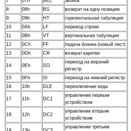
7
07h
BEL
звонок
8
08h
BS
возврат на одну позицию
9
09h
HT
горизонтальная табуляция
10
0Ah
LF
перевод строки
11
0Bh
VT
вертикальная табуляция
12
0Ch
FF
подача бланка (новый лист)
13
0Dh
CR
возврат каретки
переход на верхний
14
0Eh
SO
регистр
15
0Fh
SI
переход на нижний регистр
16
10h
DLE
переключение кода
управление первым
17
11h
DC1
устройством
управление вторым
18
12h
DC2
устройством
управление третьим
19
13h
DC3