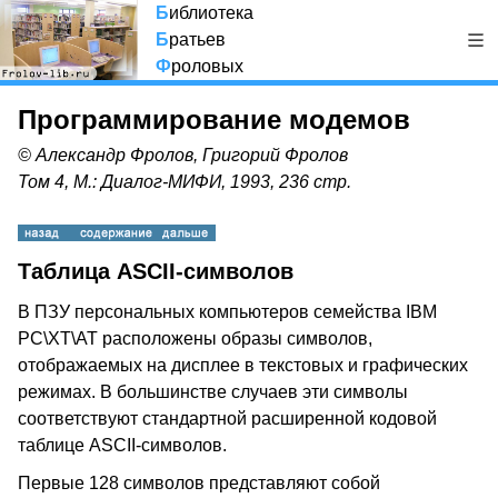
Б
иблиотека
Б
ратьев
Ф
роловых
Программирование модемов
© Александр Фролов, Григорий Фролов
Том 4, М.: Диалог-МИФИ, 1993, 236 стр.
Таблица ASCII-символов
В ПЗУ персональных компьютеров семейства IBM
PC\XT\AT расположены образы символов,
отображаемых на дисплее в текстовых и графических
режимах. В большинстве случаев эти символы
соответствуют стандартной расширенной кодовой
таблице ASCII-символов.
Первые 128 символов представляют собой