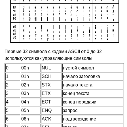
Первые 32 символа с кодами ASCII от 0 до 32
используются как управляющие символы:
0
00h
NUL
пустой символ
1
01h
SOH
начало заголовка
2
02h
STX
начало текста
3
03h
ETX
конец текста
4
04h
EOT
конец передачи
5
05h
ENQ
запрос
6
06h
ACK
подтверждение