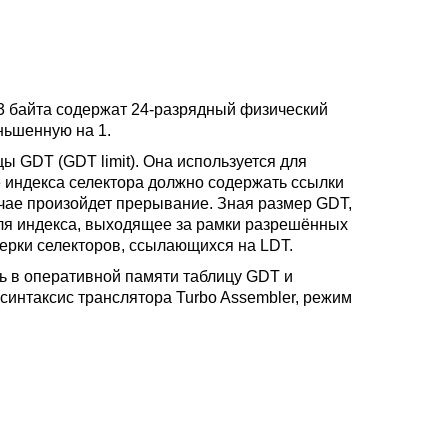
 3 байта содержат 24-разрядный физический
ньшенную на 1.
 GDT (GDT limit). Она используется для
 индекса селектора должно содержать ссылки
чае произойдет прерывание. Зная размер GDT,
оля индекса, выходящее за рамки разрешённых
ерки селекторов, ссылающихся на LDT.
 в оперативной памяти таблицу GDT и
интаксис транслятора Turbo Assembler, режим