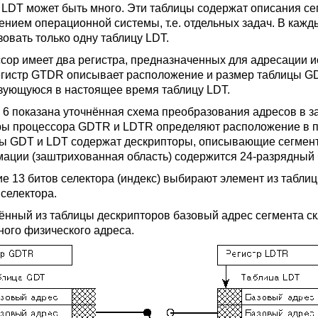
 LDT может быть много. Эти таблицы содержат описания с
ением операционной системы, т.е. отдельных задач. В каж
зовать только одну таблицу LDT.
сор имеет два регистра, предназначенных для адресации 
егистр GTDR описывает расположение и размер таблицы GD
зующуюся в настоящее время таблицу LDT.
. 6 показана уточнённая схема преобразования адресов в 
ры процессора GDTR и LDTR определяют расположение в п
ы GDT и LDT содержат дескрипторы, описывающие сегменты
ации (заштрихованная область) содержится 24-разрядный 
е 13 битов селектора (индекс) выбирают элемент из табли
 селектора.
ённый из таблицы дескрипторов базовый адрес сегмента с
ного физического адреса.