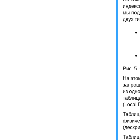
индекс
мы под
двух т
Рис. 5.
На этом
запрош
из одн
таблица
(Local 
Таблиц
физиче
(дескр
Таблиц