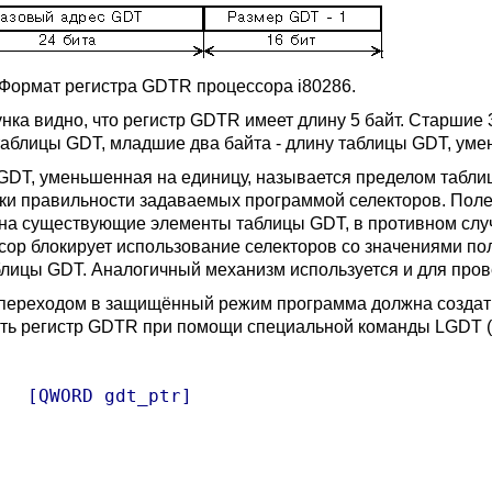
. Формат регистра GDTR процессора i80286.
унка видно, что регистр GDTR имеет длину 5 байт. Старшие
таблицы GDT, младшие два байта - длину таблицы GDT, уме
GDT, уменьшенная на единицу, называется пределом таблицы
ки правильности задаваемых программой селекторов. Поле
 на существующие элементы таблицы GDT, в противном слу
сор блокирует использование селекторов со значениями п
блицы GDT. Аналогичный механизм используется и для пров
переходом в защищённый режим программа должна создать
ить регистр GDTR при помощи специальной команды LGDT (с
:
   [QWORD gdt_ptr]
