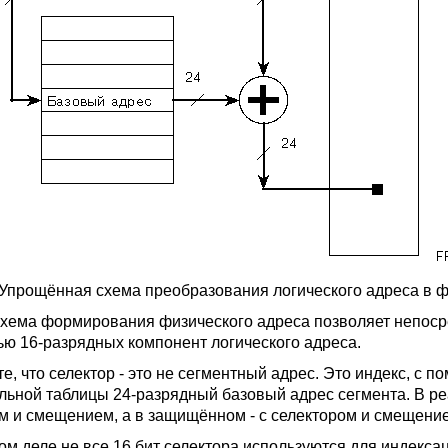
. Упрощённая схема преобразования логического адреса в
схема формирования физического адреса позволяет непоср
ю 16-разрядных компонент логического адреса.
е, что селектор - это не сегментный адрес. Это индекс, с 
льной таблицы 24-разрядный базовый адрес сегмента. В р
м и смещением, а в защищённом - с селектором и смещени
ом деле не все 16 бит селектора используются для индекса