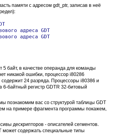
сть памяти с адресом gdt_ptr, записав в неё
редел):
T

ового адреса GDT

ового адреса GDT

т 5 байт, в качестве операнда для команды
нет никакой ошибки, процессор i80286
ес содержит 24 разряда. Процессоры i80386 и
 в 6-байтный регистр GDTR 32-битовый
 мы познакомим вас со структурой таблицы GDT
затем на примере фрагмента программы покажем,
сивы дескрипторов - описателей сегментов.
T может содержать специальные типы