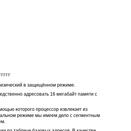
 физический в защищённом режиме.
едственно адресовать 16 мегабайт памяти с
помощью которого процессор извлекает из
еальном режиме мы имеем дело с сегментным
ем.
ции по таблице базовых адресов. В качестве