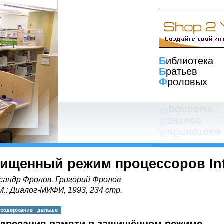
Б
иблиотека
Б
ратьев
Ф
роловых
ищенный режим процессоров Inte
сандр Фролов, Григорий Фролов
 М.: Диалог-МИФИ, 1993, 234 стр.