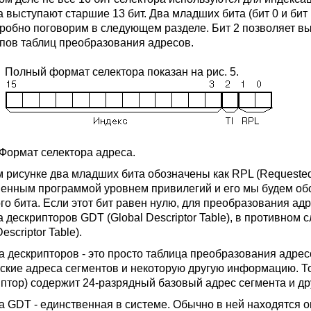
а выступают старшие 13 бит. Два младших бита (бит 0 и бит
робно поговорим в следующем разделе. Бит 2 позволяет вы
ипов таблиц преобразования адресов.
Полный формат селектора показан на рис. 5.
 Формат селектора адреса.
 рисунке два младших бита обозначены как RPL (Requested P
енным программой уровнем привилегий и его мы будем обсужд
ого бита. Если этот бит равен нулю, для преобразования ад
 дескрипторов GDT (Global Descriptor Table), в противном 
Descriptor Table).
а дескрипторов - это просто таблица преобразования адре
ские адреса сегментов и некоторую другую информацию. Т
иптор) содержит 24-разрядный базовый адрес сегмента и 
а GDT - единственная в системе. Обычно в ней находятся 