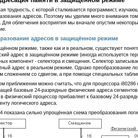
 Адресация памяти в защищённом режиме
ая трудность, с которой сталкивается программист, изуча
азования адресов. Поэтому мы уделим много внимания тому
. Для облегчения восприятия мы вначале опустим некоторы
ие.
разование адресов в защищённом режиме
щённом режиме, также как и в реальном, существуют поняти
ский адрес в защищённом режиме (иногда используется терм
ных компонент - селектора и смещения. Селектор записывае
тный адрес в реальном режиме. Однако преобразование ло
м сложением со сдвигом, а при помощи специальных табли
ом приближении можно считать, что для процессора i80286 
ащей базовые 24-разрядные физические адреса сегментов.
 в физический процессор прибавляет к базовому 24-разрядн
енту логического адреса.
.4 показана сильно упрощённая схема преобразования логи