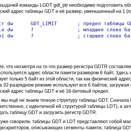
выдачей команды LGDT gdt_ptr необходимо подготовить обла
ский адрес таблицы GDT и её размер, уменьшенный на 1 (п
tr dw      GDT_LIMIT       ; предел таблицы GD
lo dw      ?               ; младшее слово баз
hi dw      ?               ; старшее слово баз
те, что несмотря на то что размер регистра GDTR составляе
спользуется адрес области памяти размером 6 байт. Здесь 
ует только 5 байт из этой области, так как физический адр
 в 32-разрядном режиме используют все 6 байтов, загружая
ский адрес таблицы GDT и её 16-битовый предел.
 мы ещё не знаем точную структуру таблицы GDT. Сначала
тветственно, с идентичной ей структурой таблицы LDT), а 
здать таблицу GDT и загрузить регистр GDTR.
 уже говорили, таблицы GDT и LDT представляют собой мас
дескрипторов, описывающих сегменты памяти, таблица GD