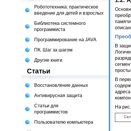
1.2.
Робототехника: практическое
Основн
введение для детей и взрослых
преобр
памяти
Библиотека системного
описан
программиста
Преоб
Программирование на JAVA
В защи
ПК. Шаг за шагом
Логиче
разряд
Другие книги
сегмен
Статьи
просты
В перв
Восстановление данных
содерж
адреса
Антивирусная защита
компон
Статьи для
На рис
программистов
Пользователю компьютера