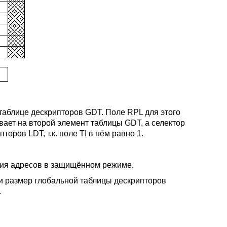
таблице дескрипторов GDT. Поле RPL для этого
ывает на второй элемент таблицы GDT, а селектор
оров LDT, т.к. поле TI в нём равно 1.
ния адресов в защищённом режиме.
и размер глобальной таблицы дескрипторов
.