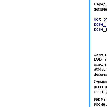
Перед 
физиче
gdt_p
base_
base_
Заметь
LGDT и
использ
i80486
физиче
Однако
(и соо
как со
Как мы
Кроме 