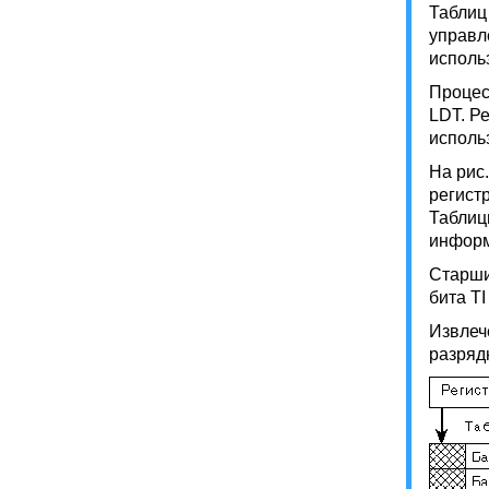
Таблиц
управл
исполь
Процес
LDT. Р
исполь
На рис
регист
Таблиц
информ
Старши
бита TI
Извлеч
разряд