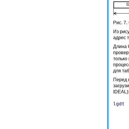
Рис. 7
Из рис
адрес 
Длина 
провер
только
процес
для та
Перед 
загруз
IDEAL)
lgdt 