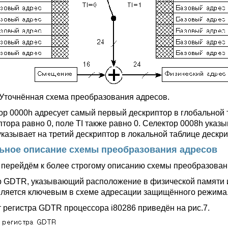
. Уточнённая схема преобразования адресов.
ор 0000h адресует самый первый дескриптор в глобальной 
птора равно 0, поле TI также равно 0. Селектор 0008h указ
казывает на третий дескриптор в локальной таблице дескрипт
ьное описание схемы преобразования адресов
 перейдём к более строгому описанию схемы преобразова
р GDTR, указывающий расположение в физической памяти 
ляется ключевым в схеме адресации защищённого режима
 регистра GDTR процессора i80286 приведён на рис.7.