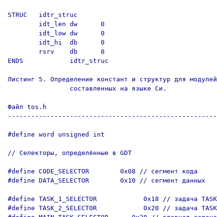
STRUC   idtr_struc

        idt_len dw      0

        idt_low dw      0

        idt_hi  db      0

        rsrv    db      0

ENDS            idtr_struc

Листинг 5. Определение констант и структур для модулей
                составленных на языке Си.

Файл tos.h

------------------------------------------------------
#define word unsigned int

// Селекторы, определённые в GDT

#define CODE_SELECTOR        0x08 // сегмент кода

#define DATA_SELECTOR        0x10 // сегмент данных

#define TASK_1_SELECTOR            0x18 // задача TASK
#define TASK_2_SELECTOR            0x20 // задача TASK