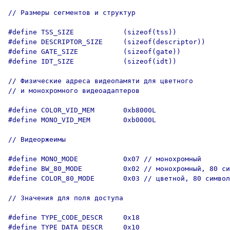
// Размеры сегментов и структур

#define TSS_SIZE            (sizeof(tss))

#define DESCRIPTOR_SIZE     (sizeof(descriptor))

#define GATE_SIZE           (sizeof(gate))

#define IDT_SIZE            (sizeof(idt))

// Физические адреса видеопамяти для цветного

// и монохромного видеоадаптеров

#define COLOR_VID_MEM       0xb8000L

#define MONO_VID_MEM        0xb0000L

// Видеоржеимы

#define MONO_MODE           0x07 // монохромный

#define BW_80_MODE          0x02 // монохромный, 80 си
#define COLOR_80_MODE       0x03 // цветной, 80 символ
// Значения для поля доступа

#define TYPE_CODE_DESCR     0x18

#define TYPE_DATA_DESCR     0x10
