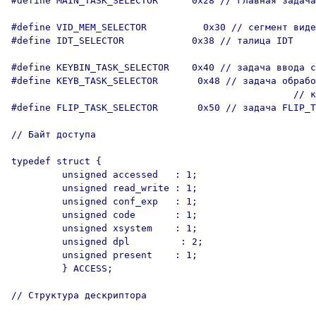
#define MAIN_TASK_SELECTOR      0x28 // главная задача

#define VID_MEM_SELECTOR          0x30 // сегмент виде
#define IDT_SELECTOR            0x38 // талица IDT

#define KEYBIN_TASK_SELECTOR    0x40 // задача ввода с
#define KEYB_TASK_SELECTOR       0x48 // задача обрабо
                                                  // к
#define FLIP_TASK_SELECTOR       0x50 // задача FLIP_T
// Байт доступа

typedef struct {

         unsigned accessed   : 1;

         unsigned read_write : 1;

         unsigned conf_exp   : 1;

         unsigned code       : 1;

         unsigned xsystem    : 1;

         unsigned dpl         : 2;

         unsigned present    : 1;

         } ACCESS;

// Структура дескриптора
