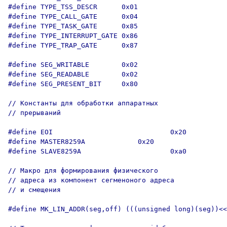
#define TYPE_TSS_DESCR      0x01

#define TYPE_CALL_GATE      0x04

#define TYPE_TASK_GATE      0x85

#define TYPE_INTERRUPT_GATE 0x86

#define TYPE_TRAP_GATE      0x87

#define SEG_WRITABLE        0x02

#define SEG_READABLE        0x02

#define SEG_PRESENT_BIT     0x80

// Константы для обработки аппаратных

// прерываний

#define EOI                             0x20

#define MASTER8259A             0x20

#define SLAVE8259A                      0xa0

// Макро для формирования физического

// адреса из компонент сегменоного адреса

// и смещения

#define MK_LIN_ADDR(seg,off) (((unsigned long)(seg))<<