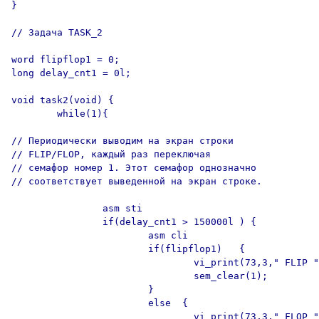
}

// Задача TASK_2

word flipflop1 = 0;

long delay_cnt1 = 0l;

void task2(void) {

        while(1){

// Периодически выводим на экран строки

// FLIP/FLOP, каждый раз переключая

// семафор номер 1. Этот семафор однозначно

// соответствует выведенной на экран строке.

                asm sti

                if(delay_cnt1 > 150000l ) {

                        asm cli

                        if(flipflop1)   {

                                vi_print(73,3," FLIP "
                                sem_clear(1);

                        }

                        else  {

                                vi_print(73,3," FLOP "