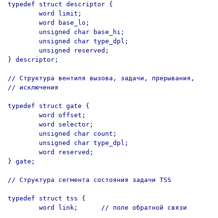
typedef struct descriptor {

        word limit;

        word base_lo;

        unsigned char base_hi;

        unsigned char type_dpl;

        unsigned reserved;

} descriptor;

// Структура вентиля вызова, задачи, прерывания,

// исключения

typedef struct gate {

        word offset;

        word selector;

        unsigned char count;

        unsigned char type_dpl;

        word reserved;

} gate;

// Структура сегмента состояния задачи TSS

typedef struct tss {

        word link;      // поле обратной связи
