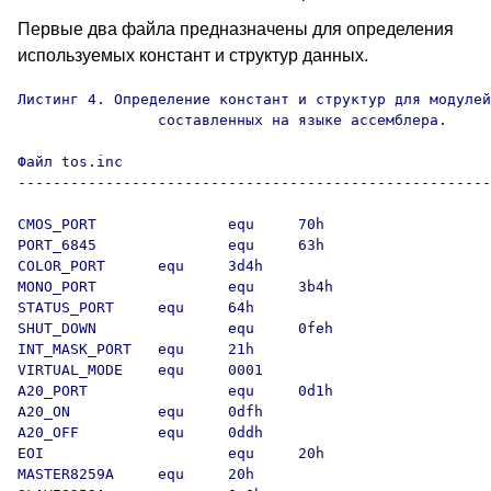
Первые два файла предназначены для определения
используемых констант и структур данных.
Листинг 4. Определение констант и структур для модулей
                составленных на языке ассемблера.

Файл tos.inc

------------------------------------------------------
CMOS_PORT               equ     70h

PORT_6845               equ     63h

COLOR_PORT      equ     3d4h

MONO_PORT               equ     3b4h

STATUS_PORT     equ     64h

SHUT_DOWN               equ     0feh

INT_MASK_PORT   equ     21h

VIRTUAL_MODE    equ     0001

A20_PORT                equ     0d1h

A20_ON          equ     0dfh

A20_OFF         equ     0ddh

EOI                     equ     20h

MASTER8259A     equ     20h
