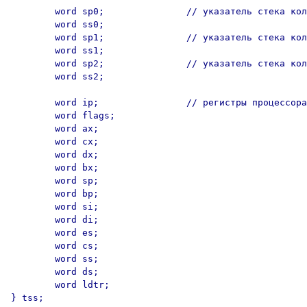
        word sp0;               // указатель стека кол
        word ss0;

        word sp1;               // указатель стека кол
        word ss1;

        word sp2;               // указатель стека кол
        word ss2;

        word ip;                // регистры процессора

        word flags;

        word ax;

        word cx;

        word dx;

        word bx;

        word sp;

        word bp;

        word si;

        word di;

        word es;

        word cs;

        word ss;

        word ds;

        word ldtr;

} tss;
