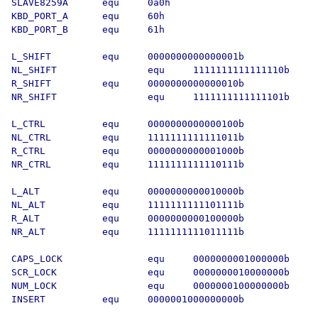
SLAVE8259A      equ     0a0h

KBD_PORT_A      equ     60h

KBD_PORT_B      equ     61h

L_SHIFT         equ     0000000000000001b

NL_SHIFT                equ     1111111111111110b

R_SHIFT         equ     0000000000000010b

NR_SHIFT                equ     1111111111111101b

L_CTRL          equ     0000000000000100b

NL_CTRL         equ     1111111111111011b

R_CTRL          equ     0000000000001000b

NR_CTRL         equ     1111111111110111b

L_ALT           equ     0000000000010000b

NL_ALT          equ     1111111111101111b

R_ALT           equ     0000000000100000b

NR_ALT          equ     1111111111011111b

CAPS_LOCK               equ     0000000001000000b

SCR_LOCK                equ     0000000010000000b

NUM_LOCK                equ     0000000100000000b

INSERT          equ     0000001000000000b
