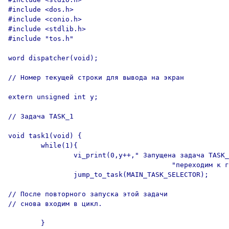
#include <dos.h>

#include <conio.h>

#include <stdlib.h>

#include "tos.h"

word dispatcher(void);

// Номер текущей строки для вывода на экран

extern unsigned int y;

// Задача TASK_1

void task1(void) {

        while(1){

                vi_print(0,y++," Запущена задача TASK_
                                        "переходим к г
                jump_to_task(MAIN_TASK_SELECTOR);

// После повторного запуска этой задачи

// снова входим в цикл.

        }
