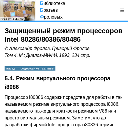
Б
иблиотека
Б
ратьев
Ф
роловых
Защищенный режим процессоров
Intel 80286/80386/80486
© Александр Фролов, Григорий Фролов
Том 4, М.: Диалог-МИФИ, 1993, 234 стр.
5.4. Режим виртуального процессора
i8086
Процессор i80386 содержит средства для работы в так
называемом режиме виртуального процессора i8086,
называемого также для краткости режимом V86 или
просто виртуальным режимом. Заметим, что до
разработки фирмой Intel процессора i80836 термин