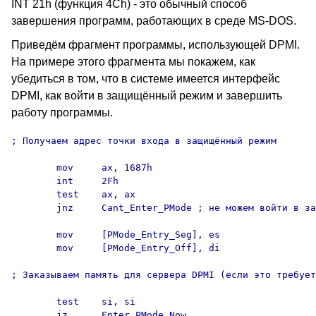
INT 21h (функция 4Ch) - это обычный способ
завершения программ, работающих в среде MS-DOS.
Приведём фрагмент программы, использующей DPMI.
На примере этого фрагмента мы покажем, как
убедиться в том, что в системе имеется интерфейс
DPMI, как войти в защищённый режим и завершить
работу программы.
; Получаем адрес точки входа в защищённый режим

        mov     ax, 1687h

        int     2Fh

        test    ax, ax

        jnz     Cant_Enter_PMode ; не можем войти в за
        mov     [PMode_Entry_Seg], es

        mov     [PMode_Entry_Off], di

; Заказываем память для сервера DPMI (если это требует
        test    si, si

        jz      Enter_PMode_Now
