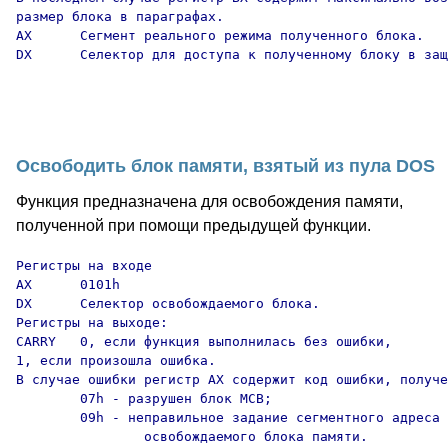
размер блока в параграфах.

AX      Сегмент реального режима полученного блока.

DX      Селектор для доступа к полученному блоку в защ
Освободить блок памяти, взятый из пула DOS
Функция предназначена для освобождения памяти,
полученной при помощи предыдущей функции.
Регистры на входе

AX      0101h

DX      Селектор освобождаемого блока.

Регистры на выходе:

CARRY   0, если функция выполнилась без ошибки,

1, если произошла ошибка.

В случае ошибки регистр AX содержит код ошибки, получе
        07h - разрушен блок MCB;

        09h - неправильное задание сегментного адреса 

		освобождаемого блока памяти.
