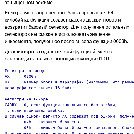
защищённом режиме.
Если размер запрошенного блока превышает 64
килобайта, функция создаст массив дескрипторов и
возвратит базовый селектор. Для получения остальных
селекторов вы сможете использовать значение
инкремента, полученное после вызова функции 0003h.
Дескрипторы, созданные этой функцией, можно
освобождать только с помощью функции 0101h.
Регистры на входе

AX      0100h

BX      Размер блока в параграфах (напомним, что разме
параграфа составляет 16 байт).

Регистры на выходе:

CARRY   0, если функция выполнилась без ошибки,

1, если произошла ошибка.

В случае ошибки регистр AX содержит код ошибки, получе
        07h - разрушен блок MCB;

        08h - слишком большой размер заказанного блока
В последнем случае регистр BX содержит максимально воз