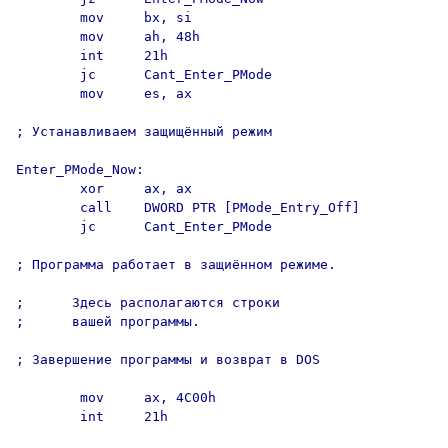
        mov     bx, si

        mov     ah, 48h

        int     21h

        jc      Cant_Enter_PMode

        mov     es, ax

; Устанавливаем защищённый режим

Enter_PMode_Now:

        xor     ax, ax

        call    DWORD PTR [PMode_Entry_Off]

        jc      Cant_Enter_PMode

; Программа работает в защиённом режиме.

;      Здесь располагаются строки

;      вашей программы.

; Завершение программы и возврат в DOS

        mov     ax, 4C00h

        int     21h
