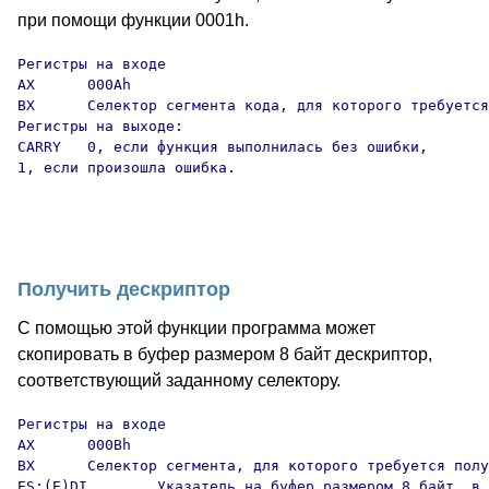
при помощи функции 0001h.
Регистры на входе

AX      000Ah

BX      Селектор сегмента кода, для которого требуется
Регистры на выходе:

CARRY   0, если функция выполнилась без ошибки,

1, если произошла ошибка.

Получить дескриптор
С помощью этой функции программа может
скопировать в буфер размером 8 байт дескриптор,
соответствующий заданному селектору.
Регистры на входе

AX      000Bh

BX      Селектор сегмента, для которого требуется полу
ES:(E)DI        Указатель на буфер размером 8 байт, в 