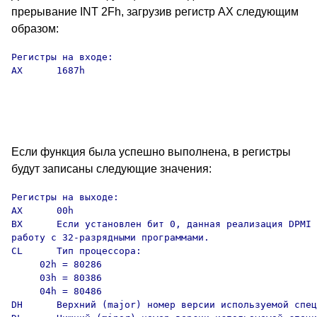
прерывание INT 2Fh, загрузив регистр AX следующим
образом:
Регистры на входе:

AX      1687h

Если функция была успешно выполнена, в регистры
будут записаны следующие значения:
Регистры на выходе:

AX      00h

BX      Если установлен бит 0, данная реализация DPMI 
работу с 32-разрядными программами.

CL      Тип процессора:

     02h = 80286

     03h = 80386

     04h = 80486

DH      Верхний (major) номер версии используемой спец