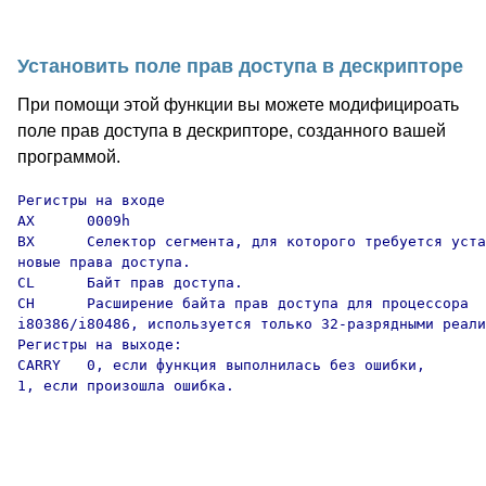
Установить поле прав доступа в дескрипторе
При помощи этой функции вы можете модифицироать
поле прав доступа в дескрипторе, созданного вашей
программой.
Регистры на входе

AX      0009h

BX      Селектор сегмента, для которого требуется уста
новые права доступа.

CL      Байт прав доступа.

CH      Расширение байта прав доступа для процессора 

i80386/i80486, используется только 32-разрядными реали
Регистры на выходе:

CARRY   0, если функция выполнилась без ошибки,

1, если произошла ошибка.
