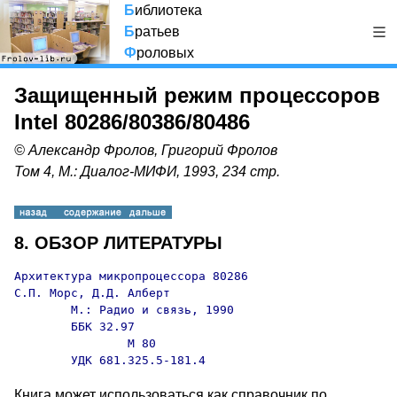
Б
иблиотека
Б
ратьев
Ф
роловых
Защищенный режим процессоров
Intel 80286/80386/80486
© Александр Фролов, Григорий Фролов
Том 4, М.: Диалог-МИФИ, 1993, 234 стр.
8. ОБЗОР ЛИТЕРАТУРЫ
Архитектура микропроцессора 80286

С.П. Морс, Д.Д. Алберт

        М.: Радио и связь, 1990

        ББК 32.97

                М 80

        УДК 681.325.5-181.4
Книга может использоваться как справочник по