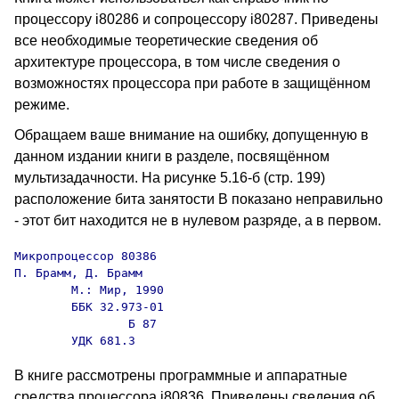
процессору i80286 и сопроцессору i80287. Приведены
все необходимые теоретические сведения об
архитектуре процессора, в том числе сведения о
возможностях процессора при работе в защищённом
режиме.
Обращаем ваше внимание на ошибку, допущенную в
данном издании книги в разделе, посвящённом
мультизадачности. На рисунке 5.16-б (стр. 199)
расположение бита занятости B показано неправильно
- этот бит находится не в нулевом разряде, а в первом.
Микропроцессор 80386

П. Брамм, Д. Брамм

        М.: Мир, 1990

        ББК 32.973-01

                Б 87

        УДК 681.3
В книге рассмотрены программные и аппаратные
средства процессора i80836. Приведены сведения об