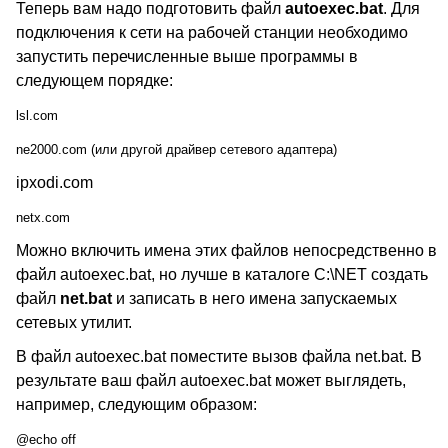
Теперь вам надо подготовить файл
autoexec.bat
. Для
подключения к сети на рабочей станции необходимо
запустить перечисленные выше программы в
следующем порядке:
lsl.com
ne2000.com (или другой драйвер сетевого адаптера)
ipxodi.com
netx.com
Можно включить имена этих файлов непосредственно в
файл autoexec.bat, но лучше в каталоге C:\NET создать
файл
net.bat
и записать в него имена запускаемых
сетевых утилит.
В файл autoexec.bat поместите вызов файла net.bat. В
результате ваш файл autoexec.bat может выглядеть,
например, следующим образом:
@echo off