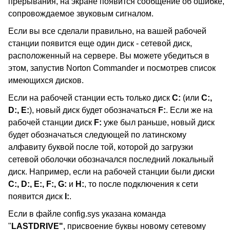
прерывания, на экране появится сообщение об ошибке,
сопровождаемое звуковым сигналом.
Если вы все сделали правильно, на вашей рабочей
станции появится еще один диск - сетевой диск,
расположенный на сервере. Вы можете убедиться в
этом, запустив Norton Commander и посмотрев список
имеющихся дисков.
Если на рабочей станции есть только диск
C:
(или
C:,
D:, E:
), новый диск будет обозначаться
F:
. Если же на
рабочей станции диск
F:
уже был раньше, новый диск
будет обозначаться следующей по латинскому
алфавиту буквой после той, которой до загрузки
сетевой оболочки обозначался последний локальный
диск. Например, если на рабочей станции были диски
C:, D:, E:, F:, G:
и
H:
, то после подключения к сети
появится диск
I:
.
Если в файле config.sys указана команда
"
LASTDRIVE"
, присвоение буквы новому сетевому