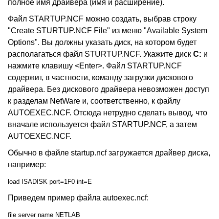
полное имя драйвера (имя и расширение).
Файл STARTUP.NCF можно создать, выбрав строку
"Create STURTUP.NCF File" из меню "Available System
Options". Вы должны указать диск, на котором будет
располагаться файл STURTUP.NCF. Укажите диск
C:
и
нажмите клавишу <Enter>. Файл STARTUP.NCF
содержит, в частности, команду загрузки дискового
драйвера. Без дискового драйвера невозможен доступ
к разделам NetWare и, соответственно, к файлу
AUTOEXEC.NCF. Отсюда нетрудно сделать вывод, что
вначале используется файл STARTUP.NCF, а затем
AUTOEXEC.NCF.
Обычно в файле startup.ncf загружается драйвер диска,
например:
load ISADISK port=1F0 int=E
Приведем пример файла autoexec.ncf:
file server name NETLAB