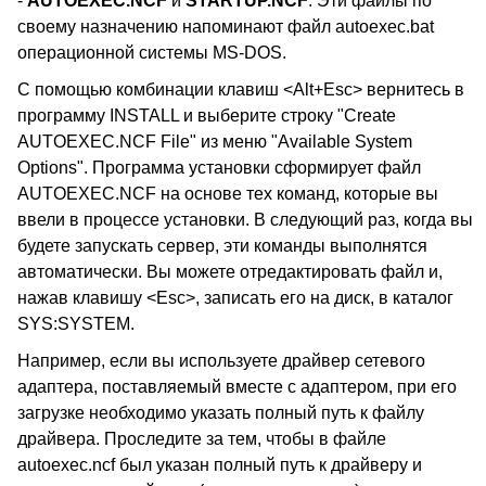
-
AUTOEXEC.NCF
и
STARTUP.NCF
. Эти файлы по
своему назначению напоминают файл autoexec.bat
операционной системы MS-DOS.
С помощью комбинации клавиш <Alt+Esc> вернитесь в
программу INSTALL и выберите строку "Create
AUTOEXEC.NCF File" из меню "Available System
Options". Программа установки сформирует файл
AUTOEXEC.NCF на основе тех команд, которые вы
ввели в процессе установки. В следующий раз, когда вы
будете запускать сервер, эти команды выполнятся
автоматически. Вы можете отредактировать файл и,
нажав клавишу <Esc>, записать его на диск, в каталог
SYS:SYSTEM.
Например, если вы используете драйвер сетевого
адаптера, поставляемый вместе с адаптером, при его
загрузке необходимо указать полный путь к файлу
драйвера. Проследите за тем, чтобы в файле
autoexec.ncf был указан полный путь к драйверу и