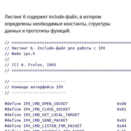
Листинг 6 содержит include-файл, в котором
определены необходимые константы, структуры
данных и прототипы функций.
// ===================================================

// Листинг 6. Include-файл для работы с IPX

// Файл ipx.h

//

// (C) A. Frolov, 1993

// ===================================================

// -----------------------

// Команды интерфейса IPX

// -----------------------

#define IPX_CMD_OPEN_SOCKET                     0x00

#define IPX_CMD_CLOSE_SOCKET                    0x01

#define IPX_CMD_GET_LOCAL_TARGET                      
#define IPX_CMD_SEND_PACKET                     0x03

#define IPX_CMD_LISTEN_FOR_PACKET               0x04
