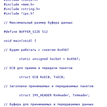
#include <mem.h>

#include <string.h>

#include "ipx.h"

// Максимальный размер буфера данных

#define BUFFER_SIZE 512

void main(void) {

// Будем работать с сокетом 0x4567

        static unsigned Socket = 0x4567;

// ECB для приема и передачи пакетов

        struct ECB RxECB, TxECB;

// Заголовки принимаемых и передаваемых пакетов

        struct IPX_HEADER RxHeader, TxHeader;

// Буфера для принимаемых и передаваемых данных
