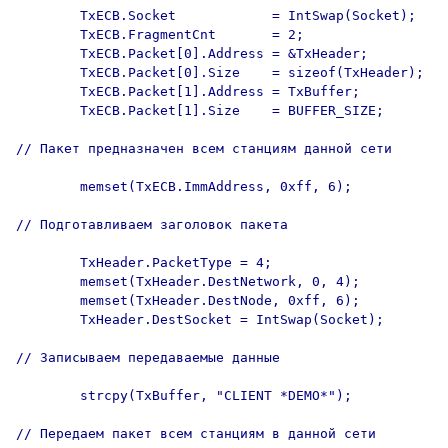
        TxECB.Socket            = IntSwap(Socket);

        TxECB.FragmentCnt       = 2;

        TxECB.Packet[0].Address = &TxHeader;

        TxECB.Packet[0].Size    = sizeof(TxHeader);

        TxECB.Packet[1].Address = TxBuffer;

        TxECB.Packet[1].Size    = BUFFER_SIZE;

// Пакет предназначен всем станциям данной сети

        memset(TxECB.ImmAddress, 0xff, 6);

// Подготавливаем заголовок пакета

        TxHeader.PacketType = 4;

        memset(TxHeader.DestNetwork, 0, 4);

        memset(TxHeader.DestNode, 0xff, 6);

        TxHeader.DestSocket = IntSwap(Socket);

// Записываем передаваемые данные

        strcpy(TxBuffer, "CLIENT *DEMO*");

// Передаем пакет всем станциям в данной сети
