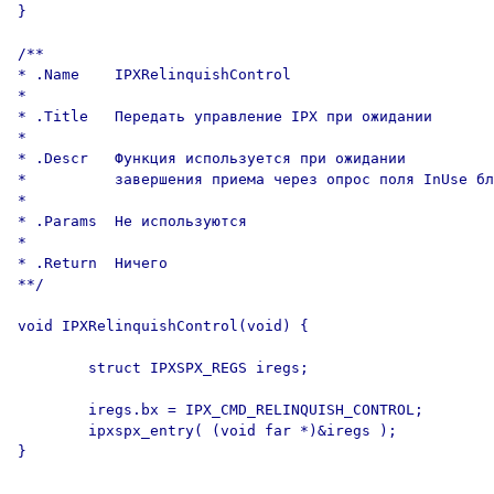
}

/**

* .Name    IPXRelinquishControl

*

* .Title   Передать управление IPX при ожидании

*

* .Descr   Функция используется при ожидании

*          завершения приема через опрос поля InUse бл
*

* .Params  Не используются

*

* .Return  Ничего

**/

void IPXRelinquishControl(void) {

        struct IPXSPX_REGS iregs;

        iregs.bx = IPX_CMD_RELINQUISH_CONTROL;

        ipxspx_entry( (void far *)&iregs );

}
