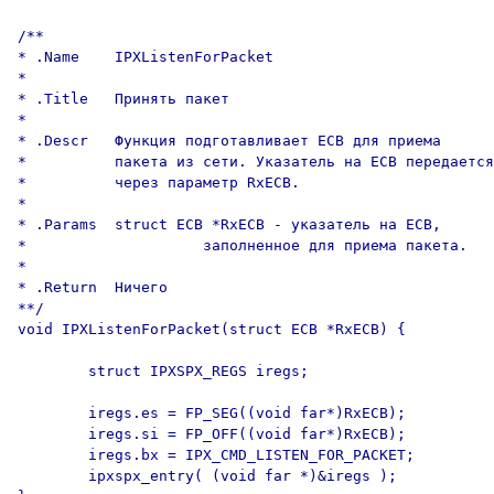
/**

* .Name    IPXListenForPacket

*

* .Title   Принять пакет

*

* .Descr   Функция подготавливает ECB для приема

*          пакета из сети. Указатель на ECB передается

*          через параметр RxECB.

*

* .Params  struct ECB *RxECB - указатель на ECB,

*                    заполненное для приема пакета.

*

* .Return  Ничего

**/

void IPXListenForPacket(struct ECB *RxECB) {

        struct IPXSPX_REGS iregs;

        iregs.es = FP_SEG((void far*)RxECB);

        iregs.si = FP_OFF((void far*)RxECB);

        iregs.bx = IPX_CMD_LISTEN_FOR_PACKET;

        ipxspx_entry( (void far *)&iregs );
