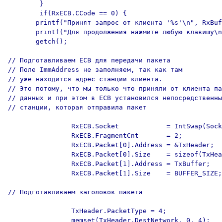
        }

        if(RxECB.CCode == 0) {

       printf("Принят запрос от клиента '%s'\n", RxBuf
       printf("Для продолжения нажмите любую клавишу\n
       getch();

// Подготавливаем ECB для передачи пакета

// Поле ImmAddress не заполняем, так как там

// уже находится адрес станции клиента.

// Это потому, что мы только что приняли от клиента па
// данных и при этом в ECB установился непосредственны
// станции, которая отправила пакет

                RxECB.Socket            = IntSwap(Sock
                RxECB.FragmentCnt       = 2;

                RxECB.Packet[0].Address = &TxHeader;

                RxECB.Packet[0].Size    = sizeof(TxHea
                RxECB.Packet[1].Address = TxBuffer;

                RxECB.Packet[1].Size    = BUFFER_SIZE;

// Подготавливаем заголовок пакета

                TxHeader.PacketType = 4;

                memset(TxHeader.DestNetwork, 0, 4);
