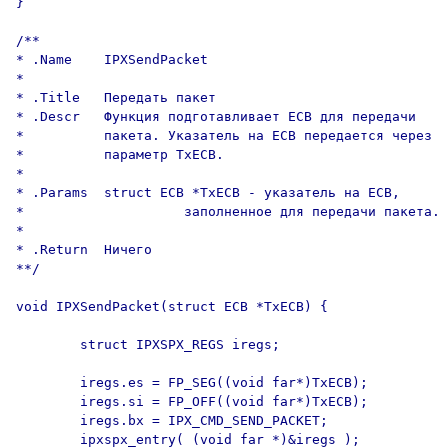
}

/**

* .Name    IPXSendPacket

*

* .Title   Передать пакет

* .Descr   Функция подготавливает ECB для передачи

*          пакета. Указатель на ECB передается через

*          параметр TxECB.

*

* .Params  struct ECB *TxECB - указатель на ECB,

*                    заполненное для передачи пакета.

*

* .Return  Ничего

**/

void IPXSendPacket(struct ECB *TxECB) {

        struct IPXSPX_REGS iregs;

        iregs.es = FP_SEG((void far*)TxECB);

        iregs.si = FP_OFF((void far*)TxECB);

        iregs.bx = IPX_CMD_SEND_PACKET;

        ipxspx_entry( (void far *)&iregs );
