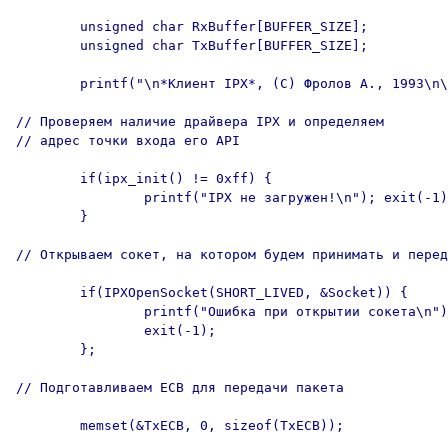
        unsigned char RxBuffer[BUFFER_SIZE];

        unsigned char TxBuffer[BUFFER_SIZE];

        printf("\n*Клиент IPX*, (C) Фролов А., 1993\n\
// Проверяем наличие драйвера IPX и определяем

// адрес точки входа его API

        if(ipx_init() != 0xff) {

                printf("IPX не загружен!\n"); exit(-1)
        }

// Открываем сокет, на котором будем принимать и перед
        if(IPXOpenSocket(SHORT_LIVED, &Socket)) {

                printf("Ошибка при открытии сокета\n")
                exit(-1);

        };

// Подготавливаем ECB для передачи пакета

        memset(&TxECB, 0, sizeof(TxECB));
