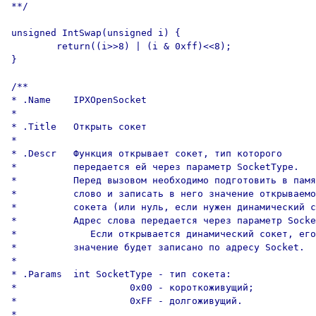
**/

unsigned IntSwap(unsigned i) {

        return((i>>8) | (i & 0xff)<<8);

}

/**

* .Name    IPXOpenSocket

*

* .Title   Открыть сокет

*

* .Descr   Функция открывает сокет, тип которого

*          передается ей через параметр SocketType.

*          Перед вызовом необходимо подготовить в памя
*          слово и записать в него значение открываемо
*          сокета (или нуль, если нужен динамический с
*          Адрес слова передается через параметр Socke
*             Если открывается динамический сокет, его

*          значение будет записано по адресу Socket.

*

* .Params  int SocketType - тип сокета:

*                    0x00 - короткоживущий;

*                    0xFF - долгоживущий.

*
