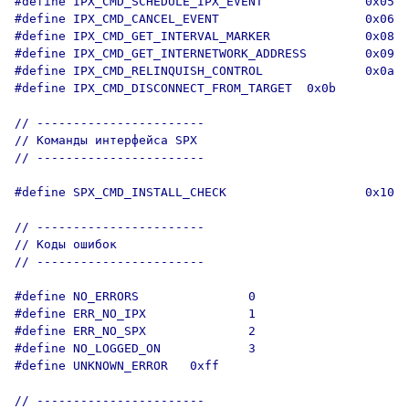
#define IPX_CMD_SCHEDULE_IPX_EVENT              0x05

#define IPX_CMD_CANCEL_EVENT                    0x06

#define IPX_CMD_GET_INTERVAL_MARKER             0x08

#define IPX_CMD_GET_INTERNETWORK_ADDRESS        0x09

#define IPX_CMD_RELINQUISH_CONTROL              0x0a

#define IPX_CMD_DISCONNECT_FROM_TARGET  0x0b

// -----------------------

// Команды интерфейса SPX

// -----------------------

#define SPX_CMD_INSTALL_CHECK                   0x10

// -----------------------

// Коды ошибок

// -----------------------

#define NO_ERRORS               0

#define ERR_NO_IPX              1

#define ERR_NO_SPX              2

#define NO_LOGGED_ON            3

#define UNKNOWN_ERROR   0xff

// -----------------------
