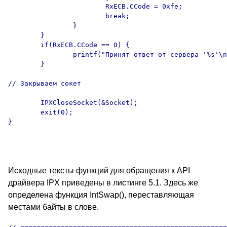
                        RxECB.CCode = 0xfe;

                        break;

                }

        }

        if(RxECB.CCode == 0) {

                printf("Принят ответ от сервера '%s'\n
        }

// Закрываем сокет

        IPXCloseSocket(&Socket);

        exit(0);

}

Исходные тексты функций для обращения к API
драйвера IPX приведены в листинге 5.1. Здесь же
определена функция IntSwap(), переставляющая
местами байты в слове.