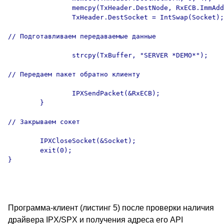
                memcpy(TxHeader.DestNode, RxECB.ImmAdd
                TxHeader.DestSocket = IntSwap(Socket);

// Подготавливаем передаваемые данные

                strcpy(TxBuffer, "SERVER *DEMO*");

// Передаем пакет обратно клиенту

                IPXSendPacket(&RxECB);

        }

// Закрываем сокет

        IPXCloseSocket(&Socket);

        exit(0);

}

Программа-клиент (листинг 5) после проверки наличия
драйвера IPX/SPX и получения адреса его API