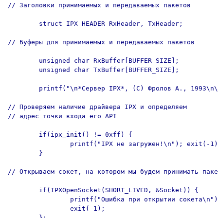
// Заголовки принимаемых и передаваемых пакетов

        struct IPX_HEADER RxHeader, TxHeader;

// Буферы для принимаемых и передаваемых пакетов

        unsigned char RxBuffer[BUFFER_SIZE];

        unsigned char TxBuffer[BUFFER_SIZE];

        printf("\n*Сервер IPX*, (C) Фролов А., 1993\n\
// Проверяем наличие драйвера IPX и определяем

// адрес точки входа его API

        if(ipx_init() != 0xff) {

                printf("IPX не загружен!\n"); exit(-1)
        }

// Открываем сокет, на котором мы будем принимать паке
        if(IPXOpenSocket(SHORT_LIVED, &Socket)) {

                printf("Ошибка при открытии сокета\n")
                exit(-1);

        };
