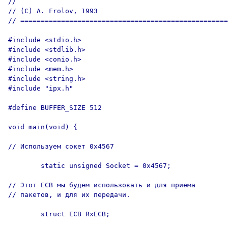
//

// (C) A. Frolov, 1993

// ===================================================

#include <stdio.h>

#include <stdlib.h>

#include <conio.h>

#include <mem.h>

#include <string.h>

#include "ipx.h"

#define BUFFER_SIZE 512

void main(void) {

// Используем сокет 0x4567

        static unsigned Socket = 0x4567;

// Этот ECB мы будем использовать и для приема

// пакетов, и для их передачи.

        struct ECB RxECB;
