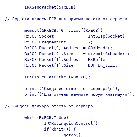
        IPXSendPacket(&TxECB);

// Подготавливаем ECB для приема пакета от сервера

        memset(&RxECB, 0, sizeof(RxECB));

        RxECB.Socket            = IntSwap(Socket);

        RxECB.FragmentCnt       = 2;

        RxECB.Packet[0].Address = &RxHeader;

        RxECB.Packet[0].Size    = sizeof(RxHeader);

        RxECB.Packet[1].Address = RxBuffer;

        RxECB.Packet[1].Size    = BUFFER_SIZE;

        IPXListenForPacket(&RxECB);

        printf("Ожидание ответа от сервера\n");

        printf("Для отмены нажмите любую клавишу\n");

// Ожидаем прихода ответа от сервера

        while(RxECB.InUse) {

                IPXRelinquishControl();

                if(kbhit()) {

                        getch();
