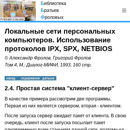
Б
иблиотека
Б
ратьев
Ф
роловых
Локальные сети персональных
компьютеров. Использование
протоколов IPX, SPX, NETBIOS
© Александр Фролов, Григорий Фролов
Том 4, М.: Диалог-МИФИ, 1993, 160 стр.
2.4. Простая система "клиент-сервер"
В качестве примера рассмотрим две программы.
Первая из них является сервером, вторая - клиентом.
После запуска сервер ожидает пакет от клиента. В свою
очередь, клиент после запуска посылает пакет
одновременно всем станциям данной сети, поэтому на