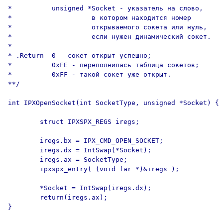
*          unsigned *Socket - указатель на слово,

*                    в котором находится номер

*                    открываемого сокета или нуль,

*                    если нужен динамический сокет.

*

* .Return  0 - сокет открыт успешно;

*          0xFE - переполнилась таблица сокетов;

*          0xFF - такой сокет уже открыт.

**/

int IPXOpenSocket(int SocketType, unsigned *Socket) {

        struct IPXSPX_REGS iregs;

        iregs.bx = IPX_CMD_OPEN_SOCKET;

        iregs.dx = IntSwap(*Socket);

        iregs.ax = SocketType;

        ipxspx_entry( (void far *)&iregs );

        *Socket = IntSwap(iregs.dx);

        return(iregs.ax);

}
