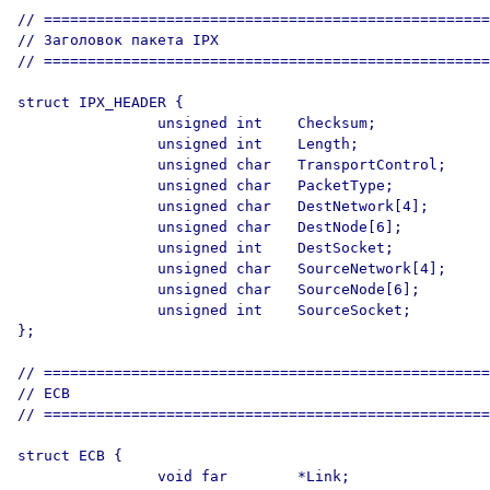
// ===================================================
// Заголовок пакета IPX

// ===================================================
struct IPX_HEADER {

                unsigned int    Checksum;

                unsigned int    Length;

                unsigned char   TransportControl;

                unsigned char   PacketType;

                unsigned char   DestNetwork[4];

                unsigned char   DestNode[6];

                unsigned int    DestSocket;

                unsigned char   SourceNetwork[4];

                unsigned char   SourceNode[6];

                unsigned int    SourceSocket;

};

// ===================================================
// ECB

// ===================================================
struct ECB {

                void far        *Link;
