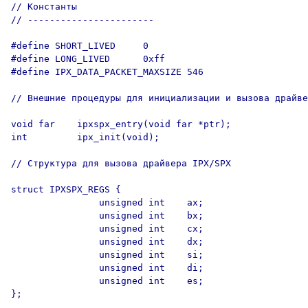
// Константы

// -----------------------

#define SHORT_LIVED     0

#define LONG_LIVED      0xff

#define IPX_DATA_PACKET_MAXSIZE 546

// Внешние процедуры для инициализации и вызова драйве
void far    ipxspx_entry(void far *ptr);

int         ipx_init(void);

// Структура для вызова драйвера IPX/SPX

struct IPXSPX_REGS {

                unsigned int    ax;

                unsigned int    bx;

                unsigned int    cx;

                unsigned int    dx;

                unsigned int    si;

                unsigned int    di;

                unsigned int    es;

};
