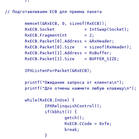
// Подготавливаем ECB для приема пакета

        memset(&RxECB, 0, sizeof(RxECB));

        RxECB.Socket            = IntSwap(Socket);

        RxECB.FragmentCnt       = 2;

        RxECB.Packet[0].Address = &RxHeader;

        RxECB.Packet[0].Size    = sizeof(RxHeader);

        RxECB.Packet[1].Address = RxBuffer;

        RxECB.Packet[1].Size    = BUFFER_SIZE;

        IPXListenForPacket(&RxECB);

        printf("Ожидание запроса от клиента\n");

        printf("Для отмены нажмите любую клавишу\n");

        while(RxECB.InUse) {

                IPXRelinquishControl();

                if(kbhit()) {

                        getch();

                        RxECB.CCode = 0xfe;

                        break;

                }
