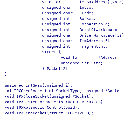
                void far        (*ESRAddress)(void);

                unsigned char   InUse;

                unsigned char   CCode;

                unsigned int    Socket;

                unsigned int    ConnectionId;

                unsigned int    RrestOfWorkspace;

                unsigned char   DriverWorkspace[12];

                unsigned char   ImmAddress[6];

                unsigned int    FragmentCnt;

                struct {

                        void far        *Address;

                        unsigned int Size;

                } Packet[2];

};

unsigned IntSwap(unsigned i);

int IPXOpenSocket(int SocketType, unsigned *Socket);

void IPXCloseSocket(unsigned *Socket);

void IPXListenForPacket(struct ECB *RxECB);

void IPXRelinquishControl(void);

void IPXSendPacket(struct ECB *TxECB);
