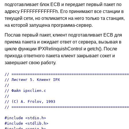
подготавливает блок ECB и передает первый пакет по
адресу FFFFFFFFFFFFh. Его принимают все станции в
текущей сети, но откликается на него только та станция,
на которой запущена программа-сервер.
Послав первый пакет, клиент подготавливает ECB для
приема пакета и ожидает ответ от сервера, вызывая в
цикле функции IPXRelinquishControl и getch(). После
прихода ответного пакета клиент закрывает сокет и
завершает свою работу.
// ===================================================

// Листинг 5. Клиент IPX

//

// Файл ipxclien.c

//

// (C) A. Frolov, 1993

// ===================================================

#include <stdio.h>

#include <stdlib.h>

#include <conio.h>
