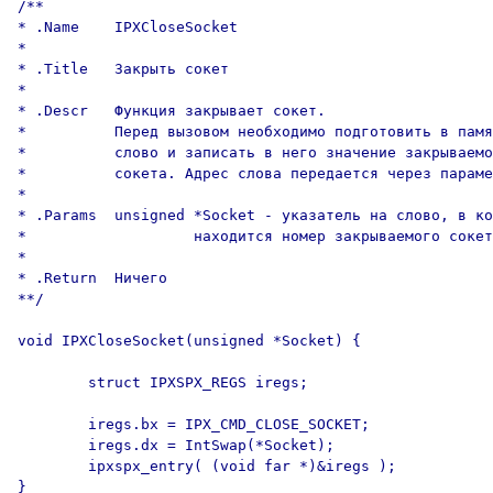
/**

* .Name    IPXCloseSocket

*

* .Title   Закрыть сокет

*

* .Descr   Функция закрывает сокет.

*          Перед вызовом необходимо подготовить в памя
*          слово и записать в него значение закрываемо
*          сокета. Адрес слова передается через параме
*

* .Params  unsigned *Socket - указатель на слово, в ко
*                   находится номер закрываемого сокет
*

* .Return  Ничего

**/

void IPXCloseSocket(unsigned *Socket) {

        struct IPXSPX_REGS iregs;

        iregs.bx = IPX_CMD_CLOSE_SOCKET;

        iregs.dx = IntSwap(*Socket);

        ipxspx_entry( (void far *)&iregs );

}
