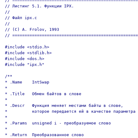
// ===================================================

// Листинг 5.1. Функции IPX.

//

// Файл ipx.c

//

// (C) A. Frolov, 1993

// ===================================================

#include <stdio.h>

#include <stdlib.h>

#include <dos.h>

#include "ipx.h"

/**

* .Name    IntSwap

*

* .Title   Обмен байтов в слове

*

* .Descr   Функция меняет местами байты в слове,

*          которое передается ей в качестве параметра

*

* .Params  unsigned i - преобразуемое слово

*

* .Return  Преобразованное слово
