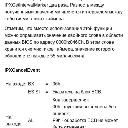
IPXGetIntervalMarker два раза. Разность между
полученными значениями является интервалом между
событиями в тиках таймера.
Отметим, что вместо использования этой функции
можно опрашивать значение двойного слова в области
данных BIOS по адресу 0000h:046Ch. В этом слове
хранится счетчик тиков таймера, значение которого
обновляется каждые 55 миллисекунд.
IPXCancelEvent
На входе:
BX
=
06h.
ES:SI
=
Указатель на блок ECB.
Код завершения:
00h - функция выполнена без
ошибок;
На
AL
=
F9h - обработка ECB не может
выходе:
быть отменена;