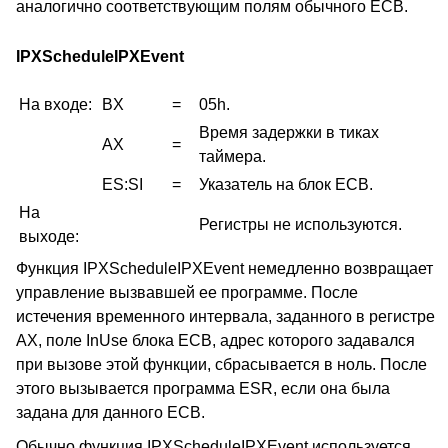
аналогично соответствующим полям обычного ECB.
IPXScheduleIPXEvent
На входе:
BX
=
05h.
Время задержки в тиках
AX
=
таймера.
ES:SI
=
Указатель на блок ECB.
На
Регистры не используются.
выходе:
Функция IPXScheduleIPXEvent немедленно возвращает
управление вызвавшей ее программе. После
истечения временного интервала, заданного в регистре
AX, поле InUse блока ECB, адрес которого задавался
при вызове этой функции, сбрасывается в ноль. После
этого вызывается программа ESR, если она была
задана для данного ECB.
Обычно функция IPXScheduleIPXEvent используется