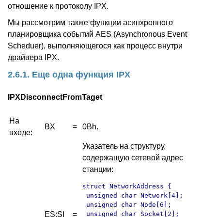
отношение к протоколу IPX.
Мы рассмотрим также функции асинхронного
планировщика событий AES (Asynchronous Event
Scheduer), выполняющегося как процесс внутри
драйвера IPX.
2.6.1. Еще одна функция IPX
IPXDisconnectFromTaget
На
BX
=
0Bh.
входе:
Указатель на структуру,
содержащую сетевой адрес
станции:
struct NetworkAddress {

 unsigned char Network[4];

 unsigned char Node[6];

ES:SI
=
 unsigned char Socket[2];
